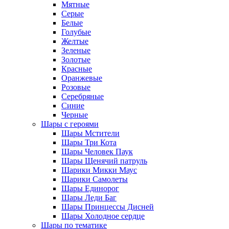
Мятные
Серые
Белые
Голубые
Желтые
Зеленые
Золотые
Красные
Оранжевые
Розовые
Серебряные
Синие
Черные
Шары с героями
Шары Мстители
Шары Три Кота
Шары Человек Паук
Шары Щенячий патруль
Шарики Микки Маус
Шарики Самолеты
Шары Единорог
Шары Леди Баг
Шары Принцессы Дисней
Шары Холодное сердце
Шары по тематике