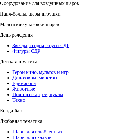
Оборудование для воздушных шаров
Панч-боллы, шары игрушки
Маленькие упаковки шаров
День рождения
Звезды, сердца, круги СДР
Фигуры СДР
Детская тематика
Герои кино, мультов и игр
Динозавры, монстры
Единороги
Животные
Принцессы, феи, куклы
Техно
Кенди бар
Любовная тематика
Шары для влюбленных
Шары для свадьбы