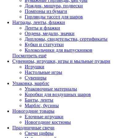
Бумажные гирлянды, фигуры
Дождик, мишура, подвески
Помпоны из бумаги
Гирлянды тассел для шаров
Награды, ленты, флажки
Ленты и флажки
Ордена, медали, значки
Дипломы, свидетельства, сертификаты
Кубки и статуэтки
Колокольчики для выпускников
Посмотреть ещё
Сувениры, игрушки, игры и мыльные пузыри
Игрушки
Настольные игры
Сувениры
Упаковка, марблс
Упаковочные материалы
Коробки для воздушных шаров
Банты, ленты
Марблс, бусины
Новогодние товары
Елочные игрушки
Новогодние костюмы
Праздничные свечи
Свечи цифры