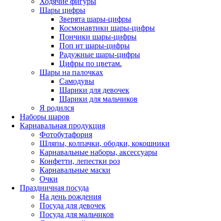
Ходячие фигуры
Шары цифры
Зверята шары-цифры
Космонавтики шары-цифры
Пончики шары-цифры
Поп ит шары-цифры
Радужные шары-цифры
Цифры по цветам.
Шары на палочках
Самодувы
Шарики для девочек
Шарики для мальчиков
Я родился
Наборы шаров
Карнавальная продукция
Фотобутафория
Шляпы, колпачки, ободки, кокошники
Карнавальные наборы, аксессуары
Конфетти, лепестки роз
Карнавальные маски
Очки
Праздничная посуда
На день рождения
Посуда для девочек
Посуда для мальчиков