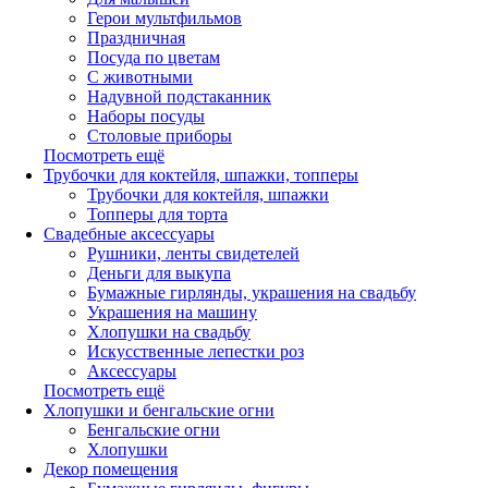
Герои мультфильмов
Праздничная
Посуда по цветам
С животными
Надувной подстаканник
Наборы посуды
Столовые приборы
Посмотреть ещё
Трубочки для коктейля, шпажки, топперы
Трубочки для коктейля, шпажки
Топперы для торта
Свадебные аксессуары
Рушники, ленты свидетелей
Деньги для выкупа
Бумажные гирлянды, украшения на свадьбу
Украшения на машину
Хлопушки на свадьбу
Искусственные лепестки роз
Аксессуары
Посмотреть ещё
Хлопушки и бенгальские огни
Бенгальские огни
Хлопушки
Декор помещения