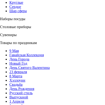
Круглые
Сердце
Шар сфера
Наборы посуды
Столовые приборы
Сувениры
Товары по праздникам
9 Мая
Гавайская Коллекция
День Города
Новый Год
День Святого Валентина
23 февраля
8 Марта
Хэллоуин
Свадьба
День Рождения
Русский стиль
Выпускной
1 Апреля