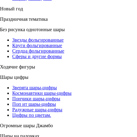
Новый год
Праздничная тематика
Без рисунка однотонные шары
Звезды фольгированные
Круги фольгированные
Сердца фольгированные
Сферы и другие формы
Ходячие фигуры
Шары цифры
Зверята шары-цифры
Космонавтики шары-цифры
Пончики шары-цифры
Поп ит шары-цифры
Радужные шары-цифры
Цифры по цветам.
Огромные шары Джамбо
Шары на палочках