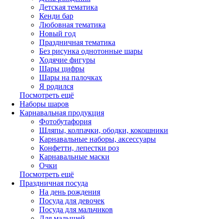
Детская тематика
Кенди бар
Любовная тематика
Новый год
Праздничная тематика
Без рисунка однотонные шары
Ходячие фигуры
Шары цифры
Шары на палочках
Я родился
Посмотреть ещё
Наборы шаров
Карнавальная продукция
Фотобутафория
Шляпы, колпачки, ободки, кокошники
Карнавальные наборы, аксессуары
Конфетти, лепестки роз
Карнавальные маски
Очки
Посмотреть ещё
Праздничная посуда
На день рождения
Посуда для девочек
Посуда для мальчиков
Для малышей