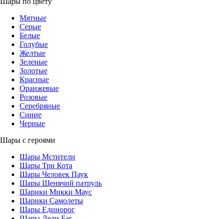
Шары по цвету
Мятные
Серые
Белые
Голубые
Желтые
Зеленые
Золотые
Красные
Оранжевые
Розовые
Серебряные
Синие
Черные
Шары с героями
Шары Мстители
Шары Три Кота
Шары Человек Паук
Шары Щенячий патруль
Шарики Микки Маус
Шарики Самолеты
Шары Единорог
Шары Леди Баг