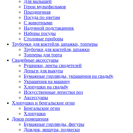
Для малышей
Герои мультфильмов
Праздничная
Посуда по цветам
С животными
Надувной подстаканник
Наборы посуды
Столовые приборы
Трубочки для коктейля, шпажки, топперы
Трубочки для коктейля, шпажки
Топперы для торта
Свадебные аксессуары
Рушники, ленты свидетелей
Деньги для выкупа
Бумажные гирлянды, украшения на свадьбу
Украшения на машину
Хлопушки на свадьбу
Искусственные лепестки роз
Аксессуары
Хлопушки и бенгальские огни
Бенгальские огни
Хлопушки
Декор помещения
Бумажные гирлянды, фигуры
Дождик, мишура, подвески