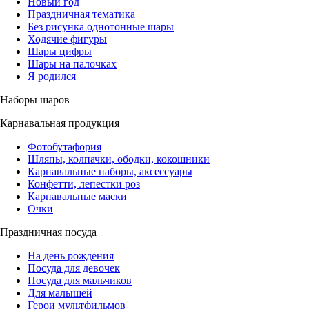
Новый год
Праздничная тематика
Без рисунка однотонные шары
Ходячие фигуры
Шары цифры
Шары на палочках
Я родился
Наборы шаров
Карнавальная продукция
Фотобутафория
Шляпы, колпачки, ободки, кокошники
Карнавальные наборы, аксессуары
Конфетти, лепестки роз
Карнавальные маски
Очки
Праздничная посуда
На день рождения
Посуда для девочек
Посуда для мальчиков
Для малышей
Герои мультфильмов