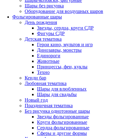
Шары-колбаски, фигурные
Шары без рисунка
Оборудование для воздушных шаров
Фольгированные шары
День рождения
Звезды, сердца, круги СДР
Фигуры СДР
Детская тематика
Герои кино, мультов и игр
Динозавры, монстры
Единороги
Животные
Принцессы, феи, куклы
Техно
Кенди бар
Любовная тематика
Шары для влюбленных
Шары для свадьбы
Новый год
Праздничная тематика
Без рисунка однотонные шары
Звезды фольгированные
Круги фольгированные
Сердца фольгированные
Сферы и другие формы