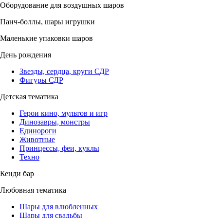
Оборудование для воздушных шаров
Панч-боллы, шары игрушки
Маленькие упаковки шаров
День рождения
Звезды, сердца, круги СДР
Фигуры СДР
Детская тематика
Герои кино, мультов и игр
Динозавры, монстры
Единороги
Животные
Принцессы, феи, куклы
Техно
Кенди бар
Любовная тематика
Шары для влюбленных
Шары для свадьбы