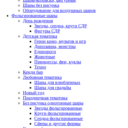
Шары-колбаски, фигурные
Шары без рисунка
Оборудование для воздушных шаров
Фольгированные шары
День рождения
Звезды, сердца, круги СДР
Фигуры СДР
Детская тематика
Герои кино, мультов и игр
Динозавры, монстры
Единороги
Животные
Принцессы, феи, куклы
Техно
Кенди бар
Любовная тематика
Шары для влюбленных
Шары для свадьбы
Новый год
Праздничная тематика
Без рисунка однотонные шары
Звезды фольгированные
Круги фольгированные
Сердца фольгированные
Сферы и другие формы