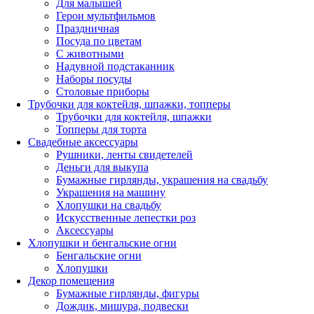
Для малышей
Герои мультфильмов
Праздничная
Посуда по цветам
С животными
Надувной подстаканник
Наборы посуды
Столовые приборы
Трубочки для коктейля, шпажки, топперы
Трубочки для коктейля, шпажки
Топперы для торта
Свадебные аксессуары
Рушники, ленты свидетелей
Деньги для выкупа
Бумажные гирлянды, украшения на свадьбу
Украшения на машину
Хлопушки на свадьбу
Искусственные лепестки роз
Аксессуары
Хлопушки и бенгальские огни
Бенгальские огни
Хлопушки
Декор помещения
Бумажные гирлянды, фигуры
Дождик, мишура, подвески