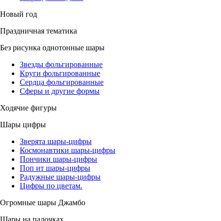
Новый год
Праздничная тематика
Без рисунка однотонные шары
Звезды фольгированные
Круги фольгированные
Сердца фольгированные
Сферы и другие формы
Ходячие фигуры
Шары цифры
Зверята шары-цифры
Космонавтики шары-цифры
Пончики шары-цифры
Поп ит шары-цифры
Радужные шары-цифры
Цифры по цветам.
Огромные шары Джамбо
Шары на палочках