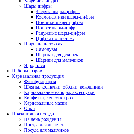
Ходячие фигуры
Шары цифры
Зверята шары-цифры
Космонавтики шары-цифры
Пончики шары-цифры
Поп ит шары-цифры
Радужные шары-цифры
Цифры по цветам.
Шары на палочках
Самодувы
Шарики для девочек
Шарики для мальчиков
Я родился
Наборы шаров
Карнавальная продукция
Фотобутафория
Шляпы, колпачки, ободки, кокошники
Карнавальные наборы, аксессуары
Конфетти, лепестки роз
Карнавальные маски
Очки
Праздничная посуда
На день рождения
Посуда для девочек
Посуда для мальчиков