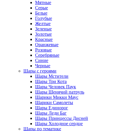
Мятные
Серые
Белые
Голубые
Желтые
Зеленые
Золотые
Красные
Оранжевые
Розовые
Серебряные
Синие
Черные
Шары с героями
Шары Мстители
Шары Три Кота
Шары Человек Паук
Шары Щенячий патруль
Шарики Микки Маус
Шарики Самолеты
Шары Единорог
Шары Леди Баг
Шары Принцессы Дисней
Шары Холодное сердце
Шары по тематике