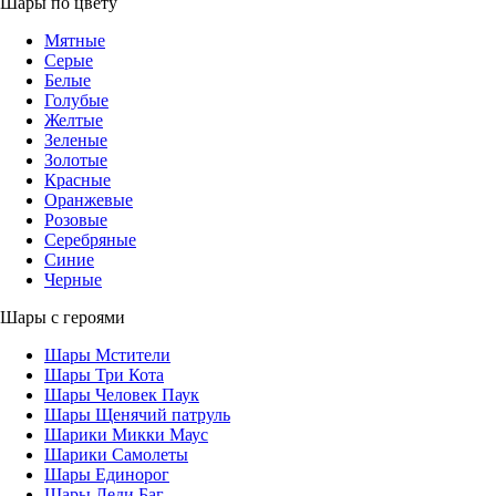
Шары по цвету
Мятные
Серые
Белые
Голубые
Желтые
Зеленые
Золотые
Красные
Оранжевые
Розовые
Серебряные
Синие
Черные
Шары с героями
Шары Мстители
Шары Три Кота
Шары Человек Паук
Шары Щенячий патруль
Шарики Микки Маус
Шарики Самолеты
Шары Единорог
Шары Леди Баг