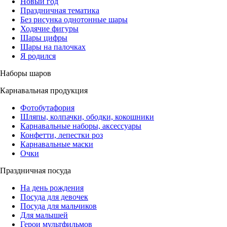
Новый год
Праздничная тематика
Без рисунка однотонные шары
Ходячие фигуры
Шары цифры
Шары на палочках
Я родился
Наборы шаров
Карнавальная продукция
Фотобутафория
Шляпы, колпачки, ободки, кокошники
Карнавальные наборы, аксессуары
Конфетти, лепестки роз
Карнавальные маски
Очки
Праздничная посуда
На день рождения
Посуда для девочек
Посуда для мальчиков
Для малышей
Герои мультфильмов