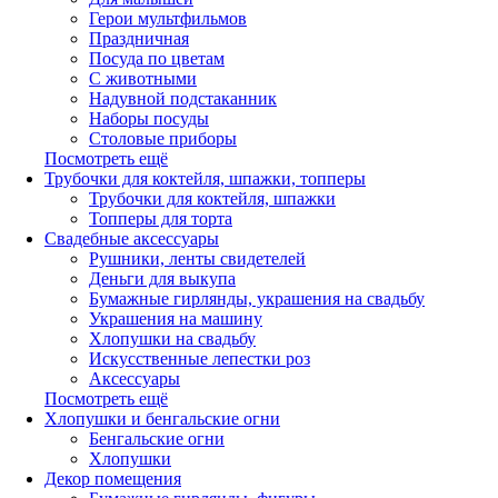
Герои мультфильмов
Праздничная
Посуда по цветам
С животными
Надувной подстаканник
Наборы посуды
Столовые приборы
Посмотреть ещё
Трубочки для коктейля, шпажки, топперы
Трубочки для коктейля, шпажки
Топперы для торта
Свадебные аксессуары
Рушники, ленты свидетелей
Деньги для выкупа
Бумажные гирлянды, украшения на свадьбу
Украшения на машину
Хлопушки на свадьбу
Искусственные лепестки роз
Аксессуары
Посмотреть ещё
Хлопушки и бенгальские огни
Бенгальские огни
Хлопушки
Декор помещения