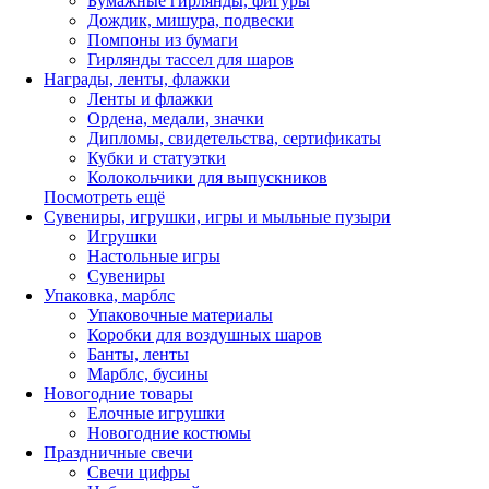
Бумажные гирлянды, фигуры
Дождик, мишура, подвески
Помпоны из бумаги
Гирлянды тассел для шаров
Награды, ленты, флажки
Ленты и флажки
Ордена, медали, значки
Дипломы, свидетельства, сертификаты
Кубки и статуэтки
Колокольчики для выпускников
Посмотреть ещё
Сувениры, игрушки, игры и мыльные пузыри
Игрушки
Настольные игры
Сувениры
Упаковка, марблс
Упаковочные материалы
Коробки для воздушных шаров
Банты, ленты
Марблс, бусины
Новогодние товары
Елочные игрушки
Новогодние костюмы
Праздничные свечи
Свечи цифры