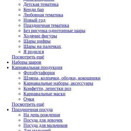
Детская тематика
Кенди бар
Любовная тематика
Новый год
Праздничная тематика
Без рисунка однотонные шары
Ходячие фигуры
Шары цифры
Шары на палочках
Я родился
Посмотреть ещё
Наборы шаров
Карнавальная продукция
Фотобутафория
Шляпы, колпачки, ободки, кокошники
Карнавальные наборы, аксессуары
Конфетти, лепестки роз
Карнавальные маски
Очки
Посмотреть ещё
Праздничная посуда
На день рождения
Посуда для девочек
Посуда для мальчиков
Для малышей