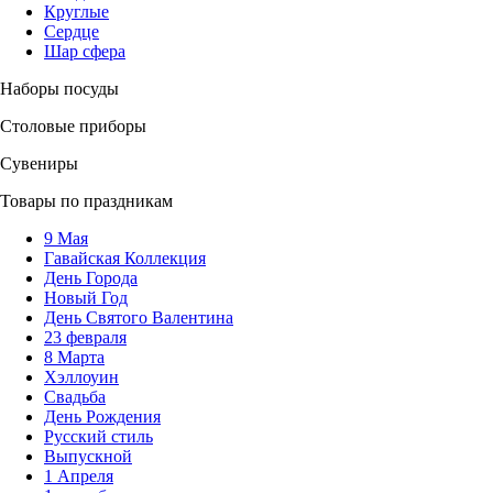
Круглые
Сердце
Шар сфера
Наборы посуды
Столовые приборы
Сувениры
Товары по праздникам
9 Мая
Гавайская Коллекция
День Города
Новый Год
День Святого Валентина
23 февраля
8 Марта
Хэллоуин
Свадьба
День Рождения
Русский стиль
Выпускной
1 Апреля