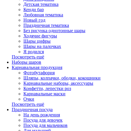
Детская тематика
Кенди бар
Любовная тематика
Новый год
Праздничная тематика
Без рисунка однотонные шары
Ходячие фигуры
Шары цифры
Шары на палочках
Я родился
Посмотреть ещё
Наборы шаров
Карнавальная продукция
Фотобутафория
Шляпы, колпачки, ободки, кокошники
Карнавальные наборы, аксессуары
Конфетти, лепестки роз
Карнавальные маски
Очки
Посмотреть ещё
Праздничная посуда
На день рождения
Посуда для девочек
Посуда для мальчиков
Для малышей