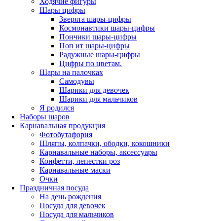
Ходячие фигуры
Шары цифры
Зверята шары-цифры
Космонавтики шары-цифры
Пончики шары-цифры
Поп ит шары-цифры
Радужные шары-цифры
Цифры по цветам.
Шары на палочках
Самодувы
Шарики для девочек
Шарики для мальчиков
Я родился
Наборы шаров
Карнавальная продукция
Фотобутафория
Шляпы, колпачки, ободки, кокошники
Карнавальные наборы, аксессуары
Конфетти, лепестки роз
Карнавальные маски
Очки
Праздничная посуда
На день рождения
Посуда для девочек
Посуда для мальчиков