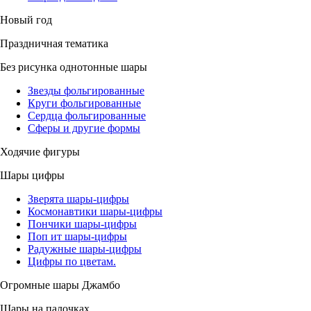
Новый год
Праздничная тематика
Без рисунка однотонные шары
Звезды фольгированные
Круги фольгированные
Сердца фольгированные
Сферы и другие формы
Ходячие фигуры
Шары цифры
Зверята шары-цифры
Космонавтики шары-цифры
Пончики шары-цифры
Поп ит шары-цифры
Радужные шары-цифры
Цифры по цветам.
Огромные шары Джамбо
Шары на палочках