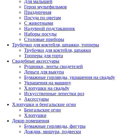
Для малышей
Герои мультфильмов
Праздничная
Посуда по цветам
С животными
Надувной подстаканник
Наборы посуды
Столовые приборы
Трубочки для коктейля, шпажки, топперы
Трубочки для коктейля, шпажки
Топперы для торта
Свадебные аксессуары
Рушники, ленты свидетелей
Деньги для выкупа
Бумажные гирлянды, украшения на свадьбу
Украшения на машину
Хлопушки на свадьбу
Искусственные лепестки роз
Аксессуары
Хлопушки и бенгальские огни
Бенгальские огни
Хлопушки
Декор помещения
Бумажные гирлянды, фигуры
Дождик, мишура, подвески