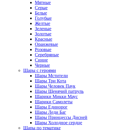
Мятные
Серые
Белые
Голубые
Желтые
Зеленые
Золотые
Красные
Оранжевые
Розовые
Серебряные
Синие
Черные
Шары с героями
Шары Мстители
Шары Три Кота
Шары Человек Паук
Шары Щенячий патруль
Шарики Микки Маус
Шарики Самолеты
Шары Единорог
Шары Леди Баг
Шары Принцессы Дисней
Шары Холодное сердце
Шары по тематике