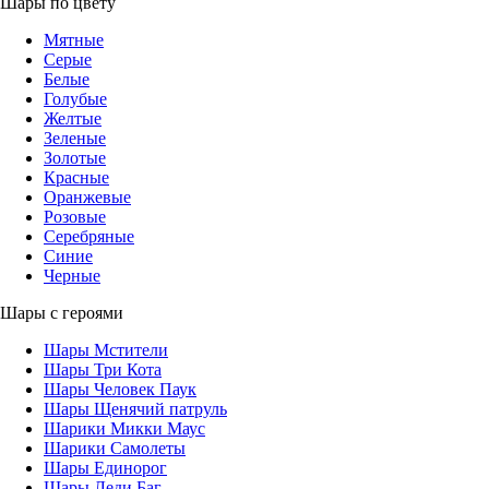
Шары по цвету
Мятные
Серые
Белые
Голубые
Желтые
Зеленые
Золотые
Красные
Оранжевые
Розовые
Серебряные
Синие
Черные
Шары с героями
Шары Мстители
Шары Три Кота
Шары Человек Паук
Шары Щенячий патруль
Шарики Микки Маус
Шарики Самолеты
Шары Единорог
Шары Леди Баг