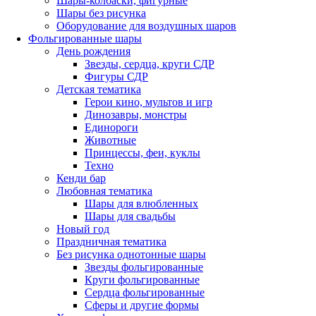
Шары-колбаски, фигурные
Шары без рисунка
Оборудование для воздушных шаров
Фольгированные шары
День рождения
Звезды, сердца, круги СДР
Фигуры СДР
Детская тематика
Герои кино, мультов и игр
Динозавры, монстры
Единороги
Животные
Принцессы, феи, куклы
Техно
Кенди бар
Любовная тематика
Шары для влюбленных
Шары для свадьбы
Новый год
Праздничная тематика
Без рисунка однотонные шары
Звезды фольгированные
Круги фольгированные
Сердца фольгированные
Сферы и другие формы