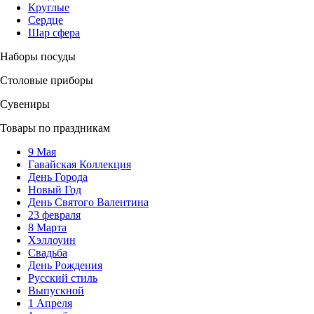
Круглые
Сердце
Шар сфера
Наборы посуды
Столовые приборы
Сувениры
Товары по праздникам
9 Мая
Гавайская Коллекция
День Города
Новый Год
День Святого Валентина
23 февраля
8 Марта
Хэллоуин
Свадьба
День Рождения
Русский стиль
Выпускной
1 Апреля