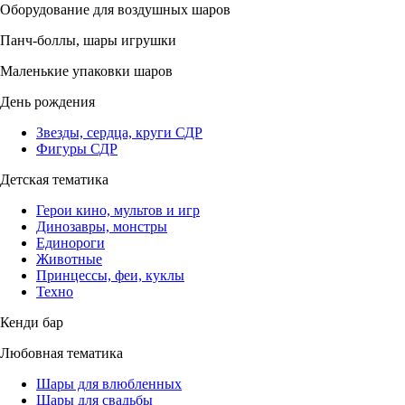
Оборудование для воздушных шаров
Панч-боллы, шары игрушки
Маленькие упаковки шаров
День рождения
Звезды, сердца, круги СДР
Фигуры СДР
Детская тематика
Герои кино, мультов и игр
Динозавры, монстры
Единороги
Животные
Принцессы, феи, куклы
Техно
Кенди бар
Любовная тематика
Шары для влюбленных
Шары для свадьбы