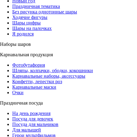
Новый год
Праздничная тематика
Без рисунка однотонные шары
Ходячие фигуры
Шары цифры
Шары на палочках
Я родился
Наборы шаров
Карнавальная продукция
Фотобутафория
Шляпы, колпачки, ободки, кокошники
Карнавальные наборы, аксессуары
Конфетти, лепестки роз
Карнавальные маски
Очки
Праздничная посуда
На день рождения
Посуда для девочек
Посуда для мальчиков
Для малышей
Герои мультфильмов