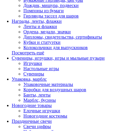
Бумажные гирлянды, фигуры
Дождик, мишура, подвески
Помпоны из бумаги
Гирлянды тассел для шаров
Награды, ленты, флажки
Ленты и флажки
Ордена, медали, значки
Дипломы, свидетельства, сертификаты
Кубки и статуэтки
Колокольчики для выпускников
Посмотреть ещё
Сувениры, игрушки, игры и мыльные пузыри
Игрушки
Настольные игры
Сувениры
Упаковка, марблс
Упаковочные материалы
Коробки для воздушных шаров
Банты, ленты
Марблс, бусины
Новогодние товары
Елочные игрушки
Новогодние костюмы
Праздничные свечи
Свечи цифры