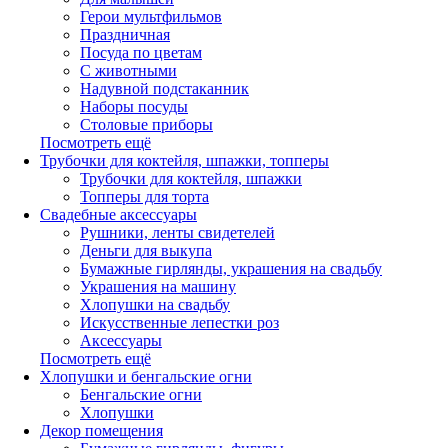
Герои мультфильмов
Праздничная
Посуда по цветам
С животными
Надувной подстаканник
Наборы посуды
Столовые приборы
Посмотреть ещё
Трубочки для коктейля, шпажки, топперы
Трубочки для коктейля, шпажки
Топперы для торта
Свадебные аксессуары
Рушники, ленты свидетелей
Деньги для выкупа
Бумажные гирлянды, украшения на свадьбу
Украшения на машину
Хлопушки на свадьбу
Искусственные лепестки роз
Аксессуары
Посмотреть ещё
Хлопушки и бенгальские огни
Бенгальские огни
Хлопушки
Декор помещения