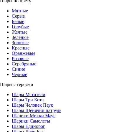
Шары по цвету
Мятные
Серые
Белые
Голубые
Желтые
Зеленые
Золотые
Красные
Оранжевые
Розовые
Серебряные
Синие
Черные
Шары с героями
Шары Мстители
Шары Три Кота
Шары Человек Паук
Шары Щенячий патруль
Шарики Микки Маус
Шарики Самолеты
Шары Единорог
Шары Леди Баг