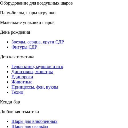
Оборудование для воздушных шаров
Панч-боллы, шары игрушки
Маленькие упаковки шаров
День рождения
Звезды, сердца, круги СДР
Фигуры СДР
Детская тематика
Герои кино, мультов и игр
Динозавры, монстры
Единороги
Животные
Принцессы, феи, куклы
Техно
Кенди бар
Любовная тематика
Шары для влюбленных
Шары для свадьбы