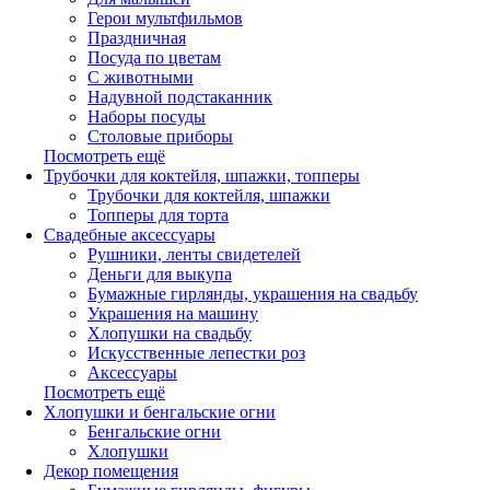
Герои мультфильмов
Праздничная
Посуда по цветам
С животными
Надувной подстаканник
Наборы посуды
Столовые приборы
Посмотреть ещё
Трубочки для коктейля, шпажки, топперы
Трубочки для коктейля, шпажки
Топперы для торта
Свадебные аксессуары
Рушники, ленты свидетелей
Деньги для выкупа
Бумажные гирлянды, украшения на свадьбу
Украшения на машину
Хлопушки на свадьбу
Искусственные лепестки роз
Аксессуары
Посмотреть ещё
Хлопушки и бенгальские огни
Бенгальские огни
Хлопушки
Декор помещения