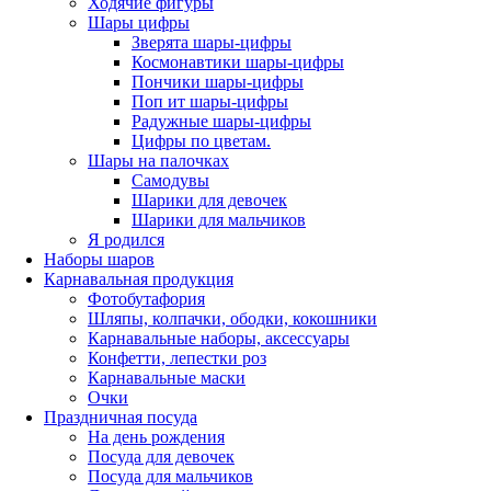
Ходячие фигуры
Шары цифры
Зверята шары-цифры
Космонавтики шары-цифры
Пончики шары-цифры
Поп ит шары-цифры
Радужные шары-цифры
Цифры по цветам.
Шары на палочках
Самодувы
Шарики для девочек
Шарики для мальчиков
Я родился
Наборы шаров
Карнавальная продукция
Фотобутафория
Шляпы, колпачки, ободки, кокошники
Карнавальные наборы, аксессуары
Конфетти, лепестки роз
Карнавальные маски
Очки
Праздничная посуда
На день рождения
Посуда для девочек
Посуда для мальчиков