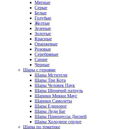
Мятные
Серые
Белые
Голубые
Желтые
Зеленые
Золотые
Красные
Оранжевые
Розовые
Серебряные
Синие
Черные
Шары с героями
Шары Мстители
Шары Три Кота
Шары Человек Паук
Шары Щенячий патруль
Шарики Микки Маус
Шарики Самолеты
Шары Единорог
Шары Леди Баг
Шары Принцессы Дисней
Шары Холодное сердце
Шары по тематике