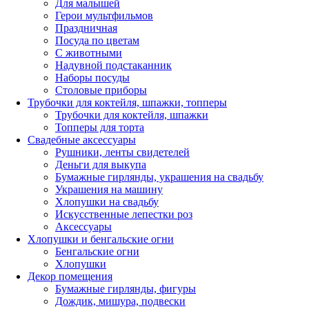
Для малышей
Герои мультфильмов
Праздничная
Посуда по цветам
С животными
Надувной подстаканник
Наборы посуды
Столовые приборы
Трубочки для коктейля, шпажки, топперы
Трубочки для коктейля, шпажки
Топперы для торта
Свадебные аксессуары
Рушники, ленты свидетелей
Деньги для выкупа
Бумажные гирлянды, украшения на свадьбу
Украшения на машину
Хлопушки на свадьбу
Искусственные лепестки роз
Аксессуары
Хлопушки и бенгальские огни
Бенгальские огни
Хлопушки
Декор помещения
Бумажные гирлянды, фигуры
Дождик, мишура, подвески