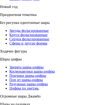
Новый год
Праздничная тематика
Без рисунка однотонные шары
Звезды фольгированные
Круги фольгированные
Сердца фольгированные
Сферы и другие формы
Ходячие фигуры
Шары цифры
Зверята шары-цифры
Космонавтики шары-цифры
Пончики шары-цифры
Поп ит шары-цифры
Радужные шары-цифры
Цифры по цветам.
Огромные шары Джамбо
Шары на палочках