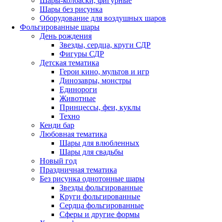
Шары-колбаски, фигурные
Шары без рисунка
Оборудование для воздушных шаров
Фольгированные шары
День рождения
Звезды, сердца, круги СДР
Фигуры СДР
Детская тематика
Герои кино, мультов и игр
Динозавры, монстры
Единороги
Животные
Принцессы, феи, куклы
Техно
Кенди бар
Любовная тематика
Шары для влюбленных
Шары для свадьбы
Новый год
Праздничная тематика
Без рисунка однотонные шары
Звезды фольгированные
Круги фольгированные
Сердца фольгированные
Сферы и другие формы