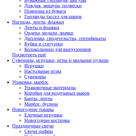
Бумажные гирлянды, фигуры
Дождик, мишура, подвески
Помпоны из бумаги
Гирлянды тассел для шаров
Награды, ленты, флажки
Ленты и флажки
Ордена, медали, значки
Дипломы, свидетельства, сертификаты
Кубки и статуэтки
Колокольчики для выпускников
Посмотреть ещё
Сувениры, игрушки, игры и мыльные пузыри
Игрушки
Настольные игры
Сувениры
Упаковка, марблс
Упаковочные материалы
Коробки для воздушных шаров
Банты, ленты
Марблс, бусины
Новогодние товары
Елочные игрушки
Новогодние костюмы
Праздничные свечи
Свечи цифры