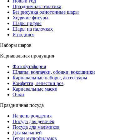
Новый год
Праздничная тематика
Без рисунка однотонные шары
Ходячие фигуры
Шары цифры
Шары на палочках
Я родился
Наборы шаров
Карнавальная продукция
Фотобутафория
Шляпы, колпачки, ободки, кокошники
Карнавальные наборы, аксессуары
Конфетти, лепестки роз
Карнавальные маски
Очки
Праздничная посуда
На день рождения
Посуда для девочек
Посуда для мальчиков
Для малышей
Герои мультфильмов