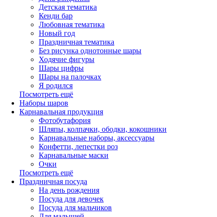
Детская тематика
Кенди бар
Любовная тематика
Новый год
Праздничная тематика
Без рисунка однотонные шары
Ходячие фигуры
Шары цифры
Шары на палочках
Я родился
Посмотреть ещё
Наборы шаров
Карнавальная продукция
Фотобутафория
Шляпы, колпачки, ободки, кокошники
Карнавальные наборы, аксессуары
Конфетти, лепестки роз
Карнавальные маски
Очки
Посмотреть ещё
Праздничная посуда
На день рождения
Посуда для девочек
Посуда для мальчиков
Для малышей