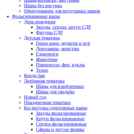
Шары-колбаски, фигурные
Шары без рисунка
Оборудование для воздушных шаров
Фольгированные шары
День рождения
Звезды, сердца, круги СДР
Фигуры СДР
Детская тематика
Герои кино, мультов и игр
Динозавры, монстры
Единороги
Животные
Принцессы, феи, куклы
Техно
Кенди бар
Любовная тематика
Шары для влюбленных
Шары для свадьбы
Новый год
Праздничная тематика
Без рисунка однотонные шары
Звезды фольгированные
Круги фольгированные
Сердца фольгированные
Сферы и другие формы