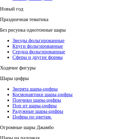
Новый год
Праздничная тематика
Без рисунка однотонные шары
Звезды фольгированные
Круги фольгированные
Сердца фольгированные
Сферы и другие формы
Ходячие фигуры
Шары цифры
Зверята шары-цифры
Космонавтики шары-цифры
Пончики шары-цифры
Поп ит шары-цифры
Радужные шары-цифры
Цифры по цветам.
Огромные шары Джамбо
Шары на палочках