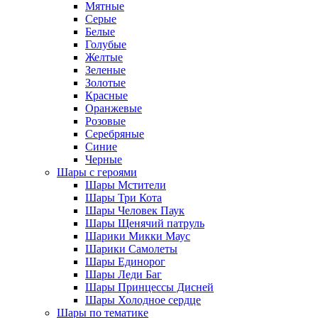
Мятные
Серые
Белые
Голубые
Желтые
Зеленые
Золотые
Красные
Оранжевые
Розовые
Серебряные
Синие
Черные
Шары с героями
Шары Мстители
Шары Три Кота
Шары Человек Паук
Шары Щенячий патруль
Шарики Микки Маус
Шарики Самолеты
Шары Единорог
Шары Леди Баг
Шары Принцессы Дисней
Шары Холодное сердце
Шары по тематике