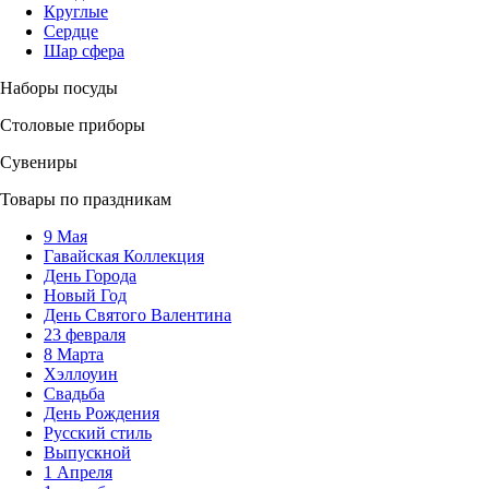
Круглые
Сердце
Шар сфера
Наборы посуды
Столовые приборы
Сувениры
Товары по праздникам
9 Мая
Гавайская Коллекция
День Города
Новый Год
День Святого Валентина
23 февраля
8 Марта
Хэллоуин
Свадьба
День Рождения
Русский стиль
Выпускной
1 Апреля