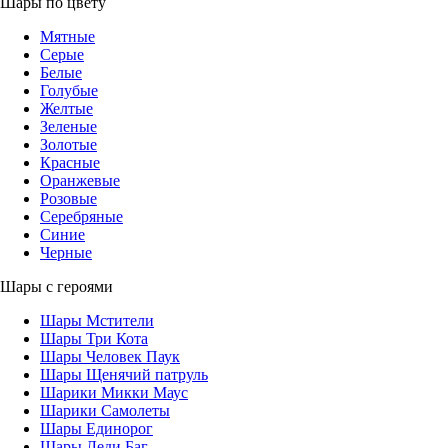
Шары по цвету
Мятные
Серые
Белые
Голубые
Желтые
Зеленые
Золотые
Красные
Оранжевые
Розовые
Серебряные
Синие
Черные
Шары с героями
Шары Мстители
Шары Три Кота
Шары Человек Паук
Шары Щенячий патруль
Шарики Микки Маус
Шарики Самолеты
Шары Единорог
Шары Леди Баг