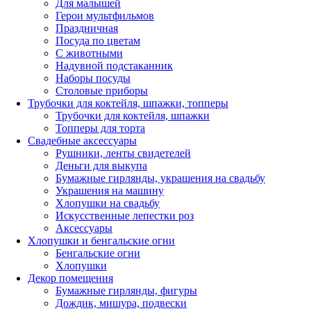
Для малышей
Герои мультфильмов
Праздничная
Посуда по цветам
С животными
Надувной подстаканник
Наборы посуды
Столовые приборы
Трубочки для коктейля, шпажки, топперы
Трубочки для коктейля, шпажки
Топперы для торта
Свадебные аксессуары
Рушники, ленты свидетелей
Деньги для выкупа
Бумажные гирлянды, украшения на свадьбу
Украшения на машину
Хлопушки на свадьбу
Искусственные лепестки роз
Аксессуары
Хлопушки и бенгальские огни
Бенгальские огни
Хлопушки
Декор помещения
Бумажные гирлянды, фигуры
Дождик, мишура, подвески