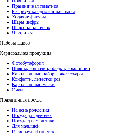
Новый год
Праздничная тематика
Без рисунка однотонные шары
Ходячие фигуры
Шары цифры
Шары на палочках
Я родился
Наборы шаров
Карнавальная продукция
Фотобутафория
Шляпы, колпачки, ободки, кокошники
Карнавальные наборы, аксессуары
Конфетти, лепестки роз
Карнавальные маски
Очки
Праздничная посуда
На день рождения
Посуда для девочек
Посуда для мальчиков
Для малышей
Герои мультфильмов