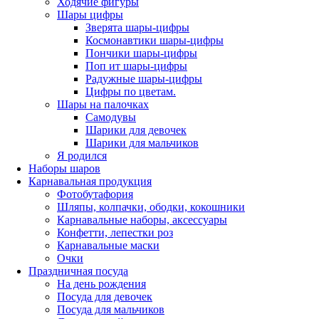
Ходячие фигуры
Шары цифры
Зверята шары-цифры
Космонавтики шары-цифры
Пончики шары-цифры
Поп ит шары-цифры
Радужные шары-цифры
Цифры по цветам.
Шары на палочках
Самодувы
Шарики для девочек
Шарики для мальчиков
Я родился
Наборы шаров
Карнавальная продукция
Фотобутафория
Шляпы, колпачки, ободки, кокошники
Карнавальные наборы, аксессуары
Конфетти, лепестки роз
Карнавальные маски
Очки
Праздничная посуда
На день рождения
Посуда для девочек
Посуда для мальчиков