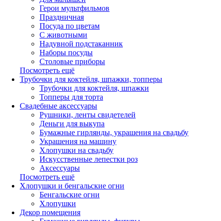
Герои мультфильмов
Праздничная
Посуда по цветам
С животными
Надувной подстаканник
Наборы посуды
Столовые приборы
Посмотреть ещё
Трубочки для коктейля, шпажки, топперы
Трубочки для коктейля, шпажки
Топперы для торта
Свадебные аксессуары
Рушники, ленты свидетелей
Деньги для выкупа
Бумажные гирлянды, украшения на свадьбу
Украшения на машину
Хлопушки на свадьбу
Искусственные лепестки роз
Аксессуары
Посмотреть ещё
Хлопушки и бенгальские огни
Бенгальские огни
Хлопушки
Декор помещения