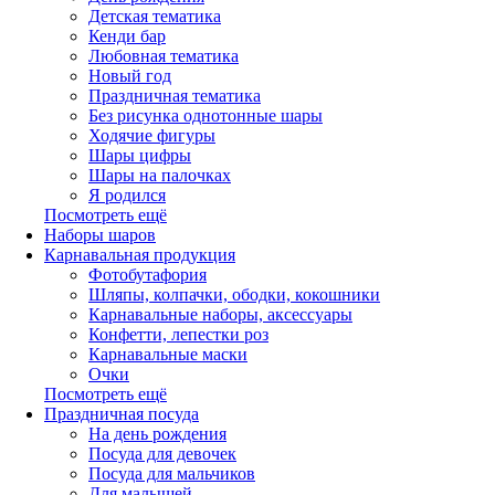
Детская тематика
Кенди бар
Любовная тематика
Новый год
Праздничная тематика
Без рисунка однотонные шары
Ходячие фигуры
Шары цифры
Шары на палочках
Я родился
Посмотреть ещё
Наборы шаров
Карнавальная продукция
Фотобутафория
Шляпы, колпачки, ободки, кокошники
Карнавальные наборы, аксессуары
Конфетти, лепестки роз
Карнавальные маски
Очки
Посмотреть ещё
Праздничная посуда
На день рождения
Посуда для девочек
Посуда для мальчиков
Для малышей