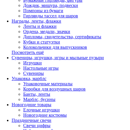
Бумажные гирлянды, фигуры
Дождик, мишура, подвески
Помпоны из бумаги
Гирлянды тассел для шаров
Награды, ленты, флажки
Ленты и флажки
Ордена, медали, значки
Дипломы, свидетельства, сертификаты
Кубки и статуэтки
Колокольчики для выпускников
Посмотреть ещё
Сувениры, игрушки, игры и мыльные пузыри
Игрушки
Настольные игры
Сувениры
Упаковка, марблс
Упаковочные материалы
Коробки для воздушных шаров
Банты, ленты
Марблс, бусины
Новогодние товары
Елочные игрушки
Новогодние костюмы
Праздничные свечи
Свечи цифры