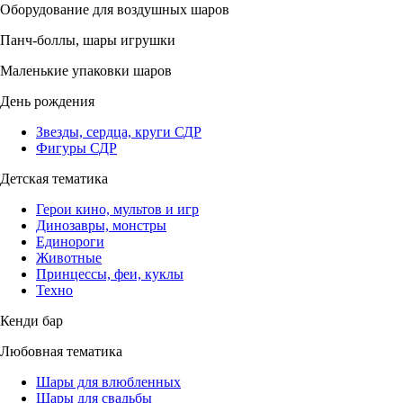
Оборудование для воздушных шаров
Панч-боллы, шары игрушки
Маленькие упаковки шаров
День рождения
Звезды, сердца, круги СДР
Фигуры СДР
Детская тематика
Герои кино, мультов и игр
Динозавры, монстры
Единороги
Животные
Принцессы, феи, куклы
Техно
Кенди бар
Любовная тематика
Шары для влюбленных
Шары для свадьбы