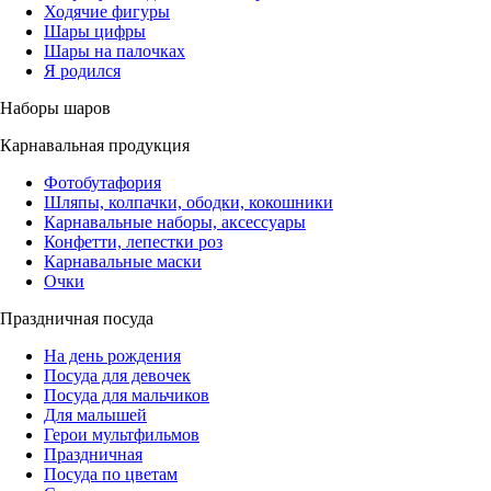
Ходячие фигуры
Шары цифры
Шары на палочках
Я родился
Наборы шаров
Карнавальная продукция
Фотобутафория
Шляпы, колпачки, ободки, кокошники
Карнавальные наборы, аксессуары
Конфетти, лепестки роз
Карнавальные маски
Очки
Праздничная посуда
На день рождения
Посуда для девочек
Посуда для мальчиков
Для малышей
Герои мультфильмов
Праздничная
Посуда по цветам