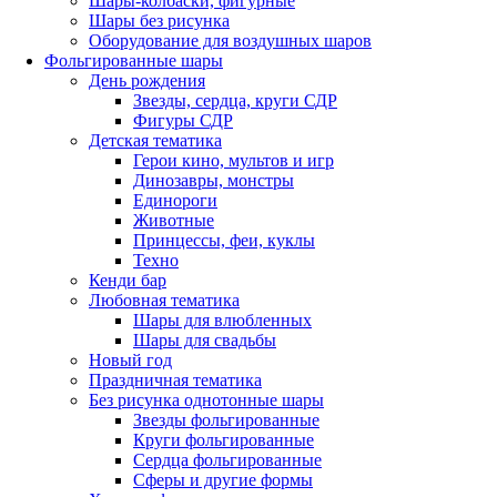
Шары-колбаски, фигурные
Шары без рисунка
Оборудование для воздушных шаров
Фольгированные шары
День рождения
Звезды, сердца, круги СДР
Фигуры СДР
Детская тематика
Герои кино, мультов и игр
Динозавры, монстры
Единороги
Животные
Принцессы, феи, куклы
Техно
Кенди бар
Любовная тематика
Шары для влюбленных
Шары для свадьбы
Новый год
Праздничная тематика
Без рисунка однотонные шары
Звезды фольгированные
Круги фольгированные
Сердца фольгированные
Сферы и другие формы