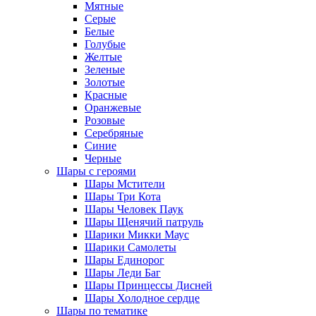
Мятные
Серые
Белые
Голубые
Желтые
Зеленые
Золотые
Красные
Оранжевые
Розовые
Серебряные
Синие
Черные
Шары с героями
Шары Мстители
Шары Три Кота
Шары Человек Паук
Шары Щенячий патруль
Шарики Микки Маус
Шарики Самолеты
Шары Единорог
Шары Леди Баг
Шары Принцессы Дисней
Шары Холодное сердце
Шары по тематике