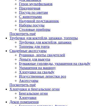
Герои мультфильмов
Праздничная
Посуда по цветам
С животными
Надувной подстаканник
Наборы посуды
Столовые приборы
Посмотреть ещё
Трубочки для коктейля, шпажки, топперы
Трубочки для коктейля, шпажки
Топперы для торта
Свадебные аксессуары
Рушники, ленты свидетелей
Деньги для выкупа
Бумажные гирлянды, украшения на свадьбу
Украшения на машину
Хлопушки на свадьбу
Искусственные лепестки роз
Аксессуары
Посмотреть ещё
Хлопушки и бенгальские огни
Бенгальские огни
Хлопушки
Декор помещения