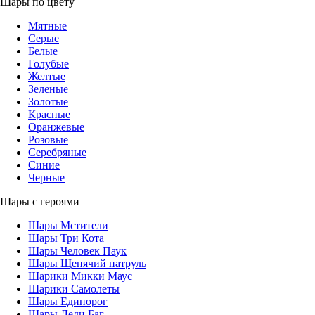
Шары по цвету
Мятные
Серые
Белые
Голубые
Желтые
Зеленые
Золотые
Красные
Оранжевые
Розовые
Серебряные
Синие
Черные
Шары с героями
Шары Мстители
Шары Три Кота
Шары Человек Паук
Шары Щенячий патруль
Шарики Микки Маус
Шарики Самолеты
Шары Единорог
Шары Леди Баг