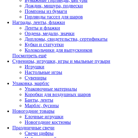
Бумажные гирлянды, фигуры
Дождик, мишура, подвески
Помпоны из бумаги
Гирлянды тассел для шаров
Награды, ленты, флажки
Ленты и флажки
Ордена, медали, значки
Дипломы, свидетельства, сертификаты
Кубки и статуэтки
Колокольчики для выпускников
Посмотреть ещё
Сувениры, игрушки, игры и мыльные пузыри
Игрушки
Настольные игры
Сувениры
Упаковка, марблс
Упаковочные материалы
Коробки для воздушных шаров
Банты, ленты
Марблс, бусины
Новогодние товары
Елочные игрушки
Новогодние костюмы
Праздничные свечи
Свечи цифры