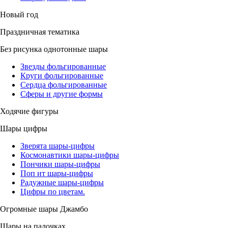
Новый год
Праздничная тематика
Без рисунка однотонные шары
Звезды фольгированные
Круги фольгированные
Сердца фольгированные
Сферы и другие формы
Ходячие фигуры
Шары цифры
Зверята шары-цифры
Космонавтики шары-цифры
Пончики шары-цифры
Поп ит шары-цифры
Радужные шары-цифры
Цифры по цветам.
Огромные шары Джамбо
Шары на палочках