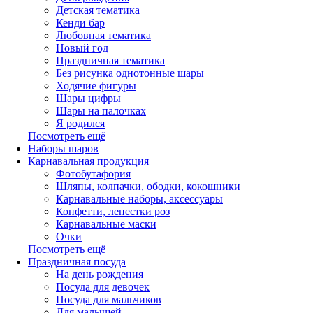
Детская тематика
Кенди бар
Любовная тематика
Новый год
Праздничная тематика
Без рисунка однотонные шары
Ходячие фигуры
Шары цифры
Шары на палочках
Я родился
Посмотреть ещё
Наборы шаров
Карнавальная продукция
Фотобутафория
Шляпы, колпачки, ободки, кокошники
Карнавальные наборы, аксессуары
Конфетти, лепестки роз
Карнавальные маски
Очки
Посмотреть ещё
Праздничная посуда
На день рождения
Посуда для девочек
Посуда для мальчиков
Для малышей