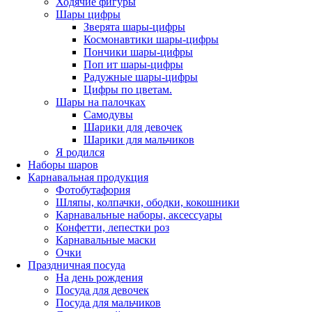
Ходячие фигуры
Шары цифры
Зверята шары-цифры
Космонавтики шары-цифры
Пончики шары-цифры
Поп ит шары-цифры
Радужные шары-цифры
Цифры по цветам.
Шары на палочках
Самодувы
Шарики для девочек
Шарики для мальчиков
Я родился
Наборы шаров
Карнавальная продукция
Фотобутафория
Шляпы, колпачки, ободки, кокошники
Карнавальные наборы, аксессуары
Конфетти, лепестки роз
Карнавальные маски
Очки
Праздничная посуда
На день рождения
Посуда для девочек
Посуда для мальчиков