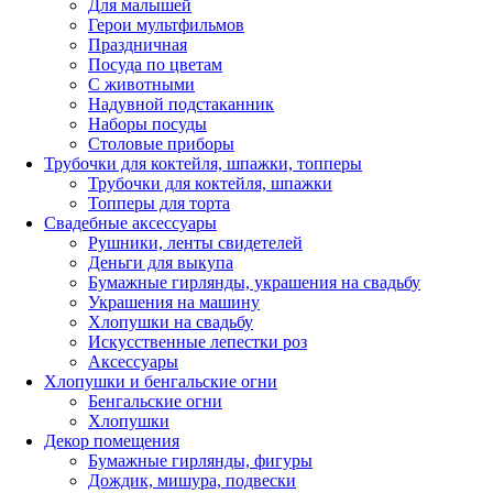
Для малышей
Герои мультфильмов
Праздничная
Посуда по цветам
С животными
Надувной подстаканник
Наборы посуды
Столовые приборы
Трубочки для коктейля, шпажки, топперы
Трубочки для коктейля, шпажки
Топперы для торта
Свадебные аксессуары
Рушники, ленты свидетелей
Деньги для выкупа
Бумажные гирлянды, украшения на свадьбу
Украшения на машину
Хлопушки на свадьбу
Искусственные лепестки роз
Аксессуары
Хлопушки и бенгальские огни
Бенгальские огни
Хлопушки
Декор помещения
Бумажные гирлянды, фигуры
Дождик, мишура, подвески