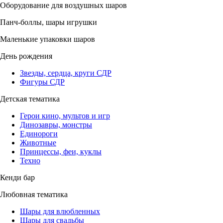
Оборудование для воздушных шаров
Панч-боллы, шары игрушки
Маленькие упаковки шаров
День рождения
Звезды, сердца, круги СДР
Фигуры СДР
Детская тематика
Герои кино, мультов и игр
Динозавры, монстры
Единороги
Животные
Принцессы, феи, куклы
Техно
Кенди бар
Любовная тематика
Шары для влюбленных
Шары для свадьбы