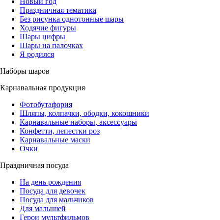
Новый год
Праздничная тематика
Без рисунка однотонные шары
Ходячие фигуры
Шары цифры
Шары на палочках
Я родился
Наборы шаров
Карнавальная продукция
Фотобутафория
Шляпы, колпачки, ободки, кокошники
Карнавальные наборы, аксессуары
Конфетти, лепестки роз
Карнавальные маски
Очки
Праздничная посуда
На день рождения
Посуда для девочек
Посуда для мальчиков
Для малышей
Герои мультфильмов