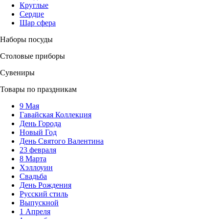
Круглые
Сердце
Шар сфера
Наборы посуды
Столовые приборы
Сувениры
Товары по праздникам
9 Мая
Гавайская Коллекция
День Города
Новый Год
День Святого Валентина
23 февраля
8 Марта
Хэллоуин
Свадьба
День Рождения
Русский стиль
Выпускной
1 Апреля