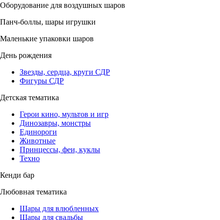
Оборудование для воздушных шаров
Панч-боллы, шары игрушки
Маленькие упаковки шаров
День рождения
Звезды, сердца, круги СДР
Фигуры СДР
Детская тематика
Герои кино, мультов и игр
Динозавры, монстры
Единороги
Животные
Принцессы, феи, куклы
Техно
Кенди бар
Любовная тематика
Шары для влюбленных
Шары для свадьбы