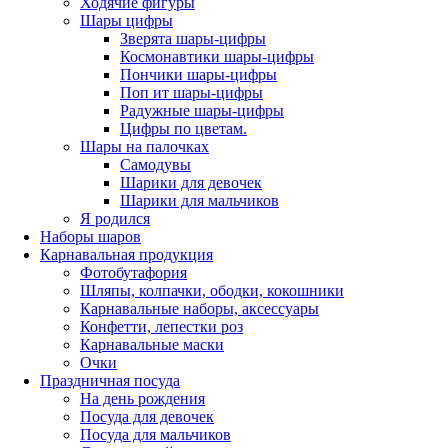
Ходячие фигуры
Шары цифры
Зверята шары-цифры
Космонавтики шары-цифры
Пончики шары-цифры
Поп ит шары-цифры
Радужные шары-цифры
Цифры по цветам.
Шары на палочках
Самодувы
Шарики для девочек
Шарики для мальчиков
Я родился
Наборы шаров
Карнавальная продукция
Фотобутафория
Шляпы, колпачки, ободки, кокошники
Карнавальные наборы, аксессуары
Конфетти, лепестки роз
Карнавальные маски
Очки
Праздничная посуда
На день рождения
Посуда для девочек
Посуда для мальчиков