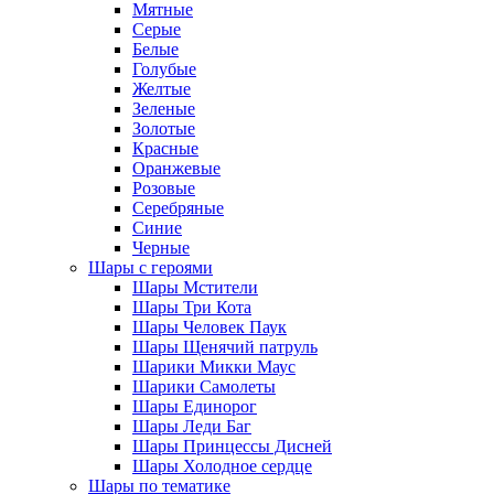
Мятные
Серые
Белые
Голубые
Желтые
Зеленые
Золотые
Красные
Оранжевые
Розовые
Серебряные
Синие
Черные
Шары с героями
Шары Мстители
Шары Три Кота
Шары Человек Паук
Шары Щенячий патруль
Шарики Микки Маус
Шарики Самолеты
Шары Единорог
Шары Леди Баг
Шары Принцессы Дисней
Шары Холодное сердце
Шары по тематике