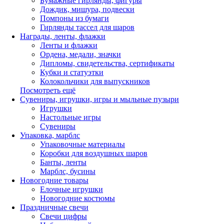
Бумажные гирлянды, фигуры
Дождик, мишура, подвески
Помпоны из бумаги
Гирлянды тассел для шаров
Награды, ленты, флажки
Ленты и флажки
Ордена, медали, значки
Дипломы, свидетельства, сертификаты
Кубки и статуэтки
Колокольчики для выпускников
Посмотреть ещё
Сувениры, игрушки, игры и мыльные пузыри
Игрушки
Настольные игры
Сувениры
Упаковка, марблс
Упаковочные материалы
Коробки для воздушных шаров
Банты, ленты
Марблс, бусины
Новогодние товары
Елочные игрушки
Новогодние костюмы
Праздничные свечи
Свечи цифры