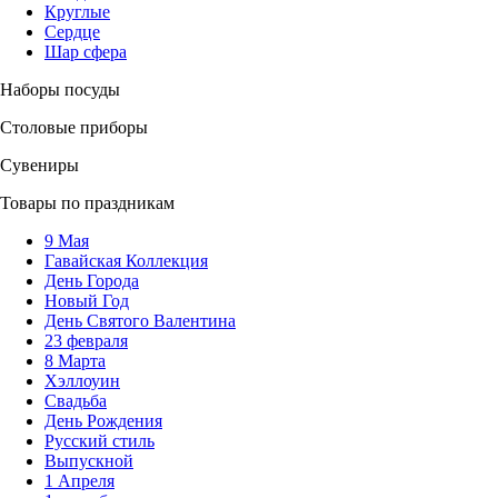
Круглые
Сердце
Шар сфера
Наборы посуды
Столовые приборы
Сувениры
Товары по праздникам
9 Мая
Гавайская Коллекция
День Города
Новый Год
День Святого Валентина
23 февраля
8 Марта
Хэллоуин
Свадьба
День Рождения
Русский стиль
Выпускной
1 Апреля