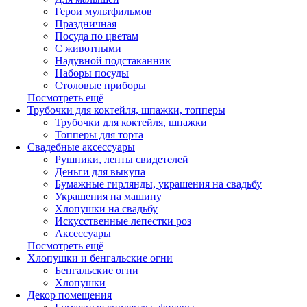
Герои мультфильмов
Праздничная
Посуда по цветам
С животными
Надувной подстаканник
Наборы посуды
Столовые приборы
Посмотреть ещё
Трубочки для коктейля, шпажки, топперы
Трубочки для коктейля, шпажки
Топперы для торта
Свадебные аксессуары
Рушники, ленты свидетелей
Деньги для выкупа
Бумажные гирлянды, украшения на свадьбу
Украшения на машину
Хлопушки на свадьбу
Искусственные лепестки роз
Аксессуары
Посмотреть ещё
Хлопушки и бенгальские огни
Бенгальские огни
Хлопушки
Декор помещения