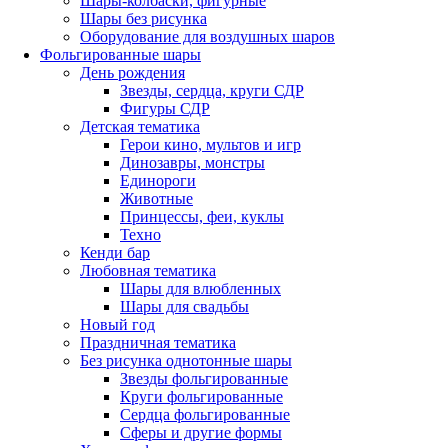
Шары-колбаски, фигурные
Шары без рисунка
Оборудование для воздушных шаров
Фольгированные шары
День рождения
Звезды, сердца, круги СДР
Фигуры СДР
Детская тематика
Герои кино, мультов и игр
Динозавры, монстры
Единороги
Животные
Принцессы, феи, куклы
Техно
Кенди бар
Любовная тематика
Шары для влюбленных
Шары для свадьбы
Новый год
Праздничная тематика
Без рисунка однотонные шары
Звезды фольгированные
Круги фольгированные
Сердца фольгированные
Сферы и другие формы