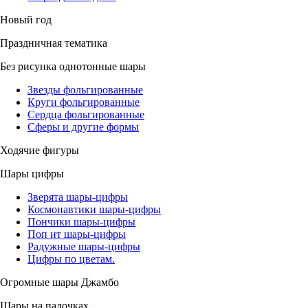
Новый год
Праздничная тематика
Без рисунка однотонные шары
Звезды фольгированные
Круги фольгированные
Сердца фольгированные
Сферы и другие формы
Ходячие фигуры
Шары цифры
Зверята шары-цифры
Космонавтики шары-цифры
Пончики шары-цифры
Поп ит шары-цифры
Радужные шары-цифры
Цифры по цветам.
Огромные шары Джамбо
Шары на палочках