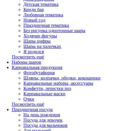
Детская тематика
Кенди бар
Любовная тематика
Новый год
Праздничная тематика
Без рисунка однотонные шары
Ходячие фигуры
Шары цифры
Шары на палочках
Я родился
Посмотреть ещё
Наборы шаров
Карнавальная продукция
Фотобутафория
Шляпы, колпачки, ободки, кокошники
Карнавальные наборы, аксессуары
Конфетти, лепестки роз
Карнавальные маски
Очки
Посмотреть ещё
Праздничная посуда
На день рождения
Посуда для девочек
Посуда для мальчиков
Для малышей