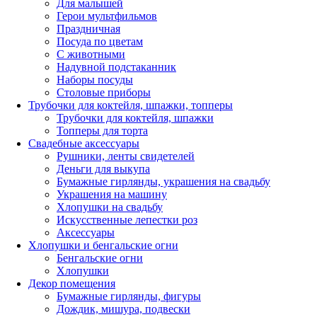
Для малышей
Герои мультфильмов
Праздничная
Посуда по цветам
С животными
Надувной подстаканник
Наборы посуды
Столовые приборы
Трубочки для коктейля, шпажки, топперы
Трубочки для коктейля, шпажки
Топперы для торта
Свадебные аксессуары
Рушники, ленты свидетелей
Деньги для выкупа
Бумажные гирлянды, украшения на свадьбу
Украшения на машину
Хлопушки на свадьбу
Искусственные лепестки роз
Аксессуары
Хлопушки и бенгальские огни
Бенгальские огни
Хлопушки
Декор помещения
Бумажные гирлянды, фигуры
Дождик, мишура, подвески