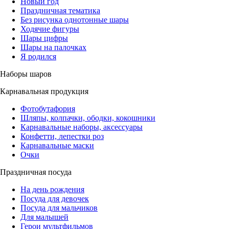
Новый год
Праздничная тематика
Без рисунка однотонные шары
Ходячие фигуры
Шары цифры
Шары на палочках
Я родился
Наборы шаров
Карнавальная продукция
Фотобутафория
Шляпы, колпачки, ободки, кокошники
Карнавальные наборы, аксессуары
Конфетти, лепестки роз
Карнавальные маски
Очки
Праздничная посуда
На день рождения
Посуда для девочек
Посуда для мальчиков
Для малышей
Герои мультфильмов