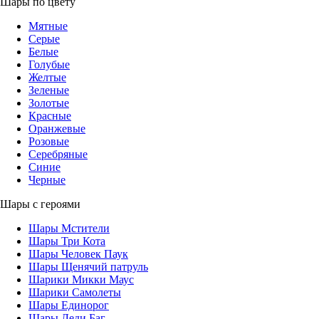
Шары по цвету
Мятные
Серые
Белые
Голубые
Желтые
Зеленые
Золотые
Красные
Оранжевые
Розовые
Серебряные
Синие
Черные
Шары с героями
Шары Мстители
Шары Три Кота
Шары Человек Паук
Шары Щенячий патруль
Шарики Микки Маус
Шарики Самолеты
Шары Единорог
Шары Леди Баг