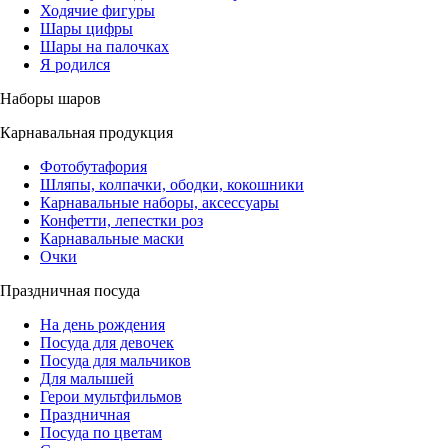
Ходячие фигуры
Шары цифры
Шары на палочках
Я родился
Наборы шаров
Карнавальная продукция
Фотобутафория
Шляпы, колпачки, ободки, кокошники
Карнавальные наборы, аксессуары
Конфетти, лепестки роз
Карнавальные маски
Очки
Праздничная посуда
На день рождения
Посуда для девочек
Посуда для мальчиков
Для малышей
Герои мультфильмов
Праздничная
Посуда по цветам