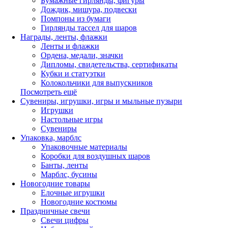
Бумажные гирлянды, фигуры
Дождик, мишура, подвески
Помпоны из бумаги
Гирлянды тассел для шаров
Награды, ленты, флажки
Ленты и флажки
Ордена, медали, значки
Дипломы, свидетельства, сертификаты
Кубки и статуэтки
Колокольчики для выпускников
Посмотреть ещё
Сувениры, игрушки, игры и мыльные пузыри
Игрушки
Настольные игры
Сувениры
Упаковка, марблс
Упаковочные материалы
Коробки для воздушных шаров
Банты, ленты
Марблс, бусины
Новогодние товары
Елочные игрушки
Новогодние костюмы
Праздничные свечи
Свечи цифры