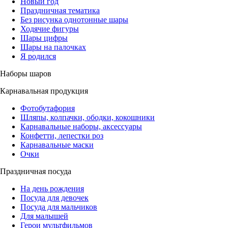
Новый год
Праздничная тематика
Без рисунка однотонные шары
Ходячие фигуры
Шары цифры
Шары на палочках
Я родился
Наборы шаров
Карнавальная продукция
Фотобутафория
Шляпы, колпачки, ободки, кокошники
Карнавальные наборы, аксессуары
Конфетти, лепестки роз
Карнавальные маски
Очки
Праздничная посуда
На день рождения
Посуда для девочек
Посуда для мальчиков
Для малышей
Герои мультфильмов