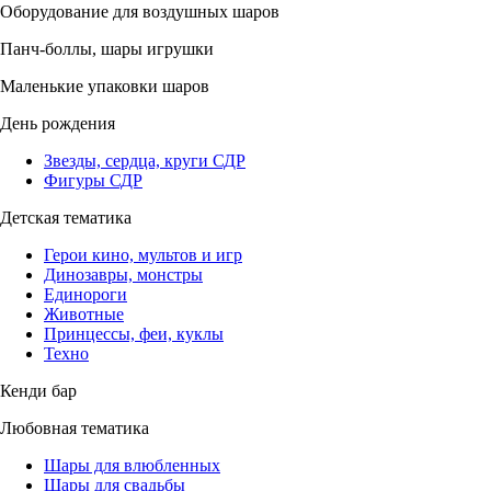
Оборудование для воздушных шаров
Панч-боллы, шары игрушки
Маленькие упаковки шаров
День рождения
Звезды, сердца, круги СДР
Фигуры СДР
Детская тематика
Герои кино, мультов и игр
Динозавры, монстры
Единороги
Животные
Принцессы, феи, куклы
Техно
Кенди бар
Любовная тематика
Шары для влюбленных
Шары для свадьбы