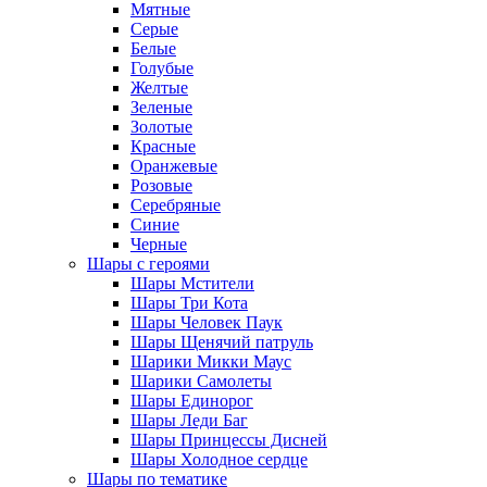
Мятные
Серые
Белые
Голубые
Желтые
Зеленые
Золотые
Красные
Оранжевые
Розовые
Серебряные
Синие
Черные
Шары с героями
Шары Мстители
Шары Три Кота
Шары Человек Паук
Шары Щенячий патруль
Шарики Микки Маус
Шарики Самолеты
Шары Единорог
Шары Леди Баг
Шары Принцессы Дисней
Шары Холодное сердце
Шары по тематике