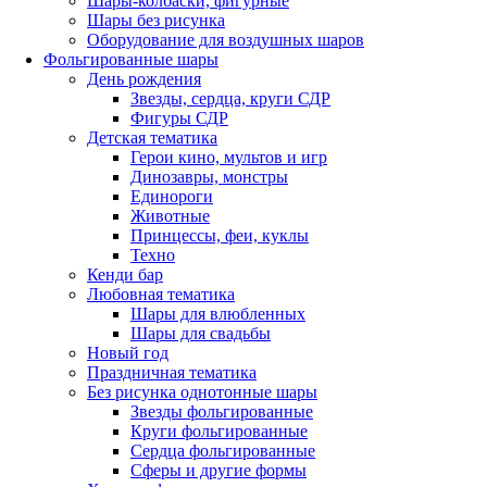
Шары-колбаски, фигурные
Шары без рисунка
Оборудование для воздушных шаров
Фольгированные шары
День рождения
Звезды, сердца, круги СДР
Фигуры СДР
Детская тематика
Герои кино, мультов и игр
Динозавры, монстры
Единороги
Животные
Принцессы, феи, куклы
Техно
Кенди бар
Любовная тематика
Шары для влюбленных
Шары для свадьбы
Новый год
Праздничная тематика
Без рисунка однотонные шары
Звезды фольгированные
Круги фольгированные
Сердца фольгированные
Сферы и другие формы