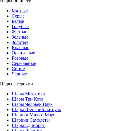
Шары по цвету
Мятные
Серые
Белые
Голубые
Желтые
Зеленые
Золотые
Красные
Оранжевые
Розовые
Серебряные
Синие
Черные
Шары с героями
Шары Мстители
Шары Три Кота
Шары Человек Паук
Шары Щенячий патруль
Шарики Микки Маус
Шарики Самолеты
Шары Единорог
Шары Леди Баг