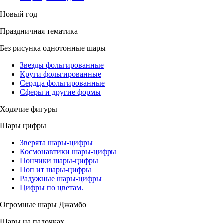
Новый год
Праздничная тематика
Без рисунка однотонные шары
Звезды фольгированные
Круги фольгированные
Сердца фольгированные
Сферы и другие формы
Ходячие фигуры
Шары цифры
Зверята шары-цифры
Космонавтики шары-цифры
Пончики шары-цифры
Поп ит шары-цифры
Радужные шары-цифры
Цифры по цветам.
Огромные шары Джамбо
Шары на палочках