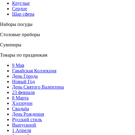
Круглые
Сердце
Шар сфера
Наборы посуды
Столовые приборы
Сувениры
Товары по праздникам
9 Мая
Гавайская Коллекция
День Города
Новый Год
День Святого Валентина
23 февраля
8 Марта
Хэллоуин
Свадьба
День Рождения
Русский стиль
Выпускной
1 Апреля