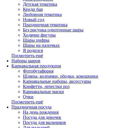
Детская тематика
Кенди бар
Любовная тематика
Новый год
Праздничная тематика
Без рисунка однотонные шары
Ходячие фигуры
Шары цифры
Шары на палочках
Я родился
Посмотреть ещё
Наборы шаров
Карнавальная продукция
Фотобутафория
Шляпы, колпачки, ободки, кокошники
Карнавальные наборы, аксессуары
Конфетти, лепестки роз
Карнавальные маски
Очки
Посмотреть ещё
Праздничная посуда
На день рождения
Посуда для девочек
Посуда для мальчиков
Для малышей