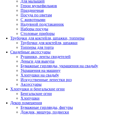
Для малышей
Герои мультфильмов
Праздничная
Посуда по цветам
С животными
Надувной подстаканник
Наборы посуды
Столовые приборы
Трубочки для коктейля, шпажки, топперы
Трубочки для коктейля, шпажки
Топперы для торта
Свадебные аксессуары
Рушники, ленты свидетелей
Деньги для выкупа
Бумажные гирлянды, украшения на свадьбу
Украшения на машину
Хлопушки на свадьбу
Искусственные лепестки роз
Аксессуары
Хлопушки и бенгальские огни
Бенгальские огни
Хлопушки
Декор помещения
Бумажные гирлянды, фигуры
Дождик, мишура, подвески