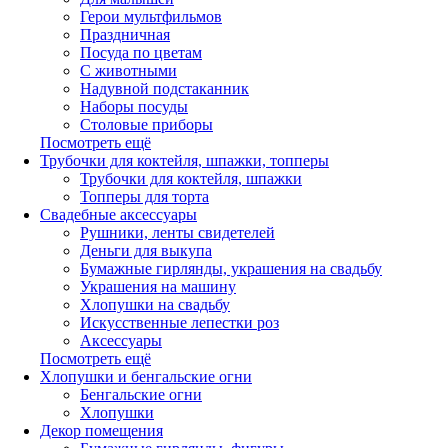
Герои мультфильмов
Праздничная
Посуда по цветам
С животными
Надувной подстаканник
Наборы посуды
Столовые приборы
Посмотреть ещё
Трубочки для коктейля, шпажки, топперы
Трубочки для коктейля, шпажки
Топперы для торта
Свадебные аксессуары
Рушники, ленты свидетелей
Деньги для выкупа
Бумажные гирлянды, украшения на свадьбу
Украшения на машину
Хлопушки на свадьбу
Искусственные лепестки роз
Аксессуары
Посмотреть ещё
Хлопушки и бенгальские огни
Бенгальские огни
Хлопушки
Декор помещения