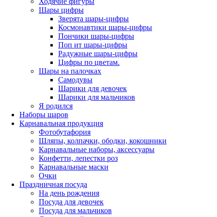
Ходячие фигуры
Шары цифры
Зверята шары-цифры
Космонавтики шары-цифры
Пончики шары-цифры
Поп ит шары-цифры
Радужные шары-цифры
Цифры по цветам.
Шары на палочках
Самодувы
Шарики для девочек
Шарики для мальчиков
Я родился
Наборы шаров
Карнавальная продукция
Фотобутафория
Шляпы, колпачки, ободки, кокошники
Карнавальные наборы, аксессуары
Конфетти, лепестки роз
Карнавальные маски
Очки
Праздничная посуда
На день рождения
Посуда для девочек
Посуда для мальчиков