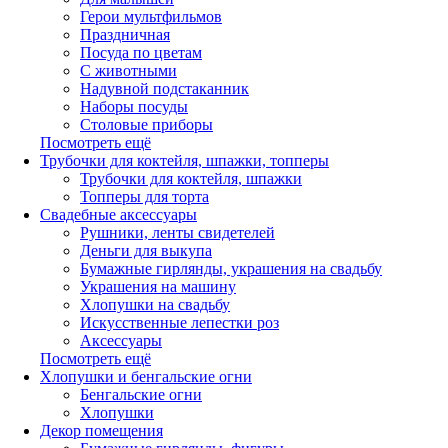
Герои мультфильмов
Праздничная
Посуда по цветам
С животными
Надувной подстаканник
Наборы посуды
Столовые приборы
Посмотреть ещё
Трубочки для коктейля, шпажки, топперы
Трубочки для коктейля, шпажки
Топперы для торта
Свадебные аксессуары
Рушники, ленты свидетелей
Деньги для выкупа
Бумажные гирлянды, украшения на свадьбу
Украшения на машину
Хлопушки на свадьбу
Искусственные лепестки роз
Аксессуары
Посмотреть ещё
Хлопушки и бенгальские огни
Бенгальские огни
Хлопушки
Декор помещения