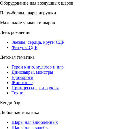
Оборудование для воздушных шаров
Панч-боллы, шары игрушки
Маленькие упаковки шаров
День рождения
Звезды, сердца, круги СДР
Фигуры СДР
Детская тематика
Герои кино, мультов и игр
Динозавры, монстры
Единороги
Животные
Принцессы, феи, куклы
Техно
Кенди бар
Любовная тематика
Шары для влюбленных
Шары для свадьбы