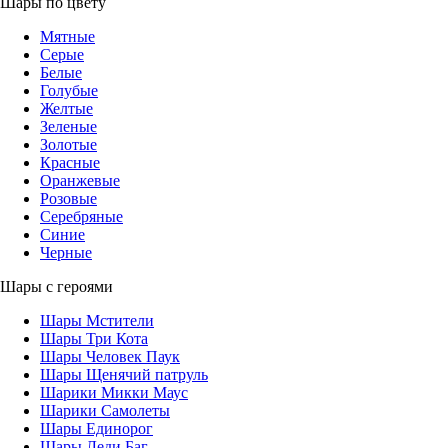
Шары по цвету
Мятные
Серые
Белые
Голубые
Желтые
Зеленые
Золотые
Красные
Оранжевые
Розовые
Серебряные
Синие
Черные
Шары с героями
Шары Мстители
Шары Три Кота
Шары Человек Паук
Шары Щенячий патруль
Шарики Микки Маус
Шарики Самолеты
Шары Единорог
Шары Леди Баг