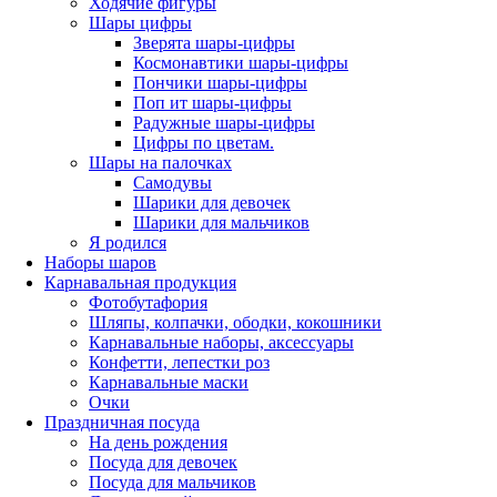
Ходячие фигуры
Шары цифры
Зверята шары-цифры
Космонавтики шары-цифры
Пончики шары-цифры
Поп ит шары-цифры
Радужные шары-цифры
Цифры по цветам.
Шары на палочках
Самодувы
Шарики для девочек
Шарики для мальчиков
Я родился
Наборы шаров
Карнавальная продукция
Фотобутафория
Шляпы, колпачки, ободки, кокошники
Карнавальные наборы, аксессуары
Конфетти, лепестки роз
Карнавальные маски
Очки
Праздничная посуда
На день рождения
Посуда для девочек
Посуда для мальчиков