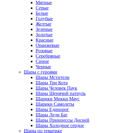
Мятные
Серые
Белые
Голубые
Желтые
Зеленые
Золотые
Красные
Оранжевые
Розовые
Серебряные
Синие
Черные
Шары с героями
Шары Мстители
Шары Три Кота
Шары Человек Паук
Шары Щенячий патруль
Шарики Микки Маус
Шарики Самолеты
Шары Единорог
Шары Леди Баг
Шары Принцессы Дисней
Шары Холодное сердце
Шары по тематике