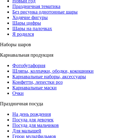
Новый год
Праздничная тематика
Без рисунка однотонные шары
Ходячие фигуры
Шары цифры
Шары на палочках
Я родился
Наборы шаров
Карнавальная продукция
Фотобутафория
Шляпы, колпачки, ободки, кокошники
Карнавальные наборы, аксессуары
Конфетти, лепестки роз
Карнавальные маски
Очки
Праздничная посуда
На день рождения
Посуда для девочек
Посуда для мальчиков
Для малышей
Герои мультфильмов