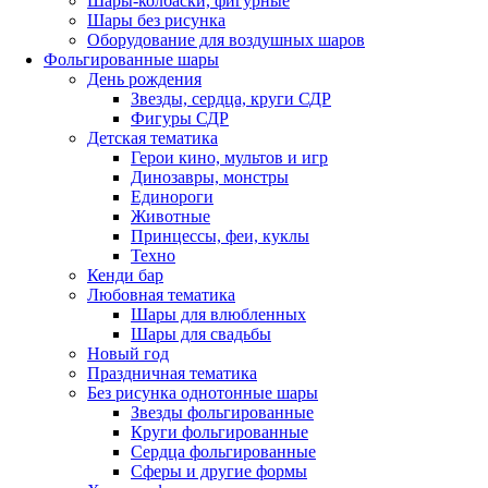
Шары-колбаски, фигурные
Шары без рисунка
Оборудование для воздушных шаров
Фольгированные шары
День рождения
Звезды, сердца, круги СДР
Фигуры СДР
Детская тематика
Герои кино, мультов и игр
Динозавры, монстры
Единороги
Животные
Принцессы, феи, куклы
Техно
Кенди бар
Любовная тематика
Шары для влюбленных
Шары для свадьбы
Новый год
Праздничная тематика
Без рисунка однотонные шары
Звезды фольгированные
Круги фольгированные
Сердца фольгированные
Сферы и другие формы