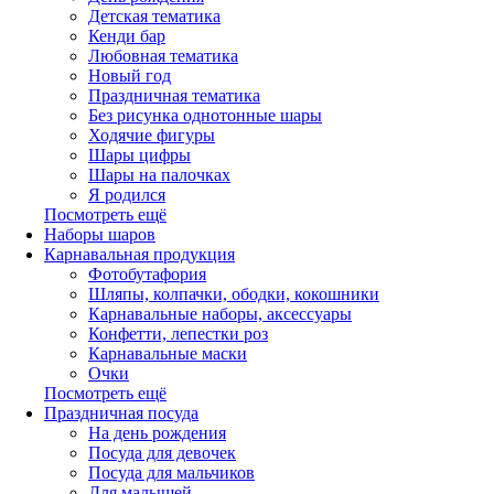
Детская тематика
Кенди бар
Любовная тематика
Новый год
Праздничная тематика
Без рисунка однотонные шары
Ходячие фигуры
Шары цифры
Шары на палочках
Я родился
Посмотреть ещё
Наборы шаров
Карнавальная продукция
Фотобутафория
Шляпы, колпачки, ободки, кокошники
Карнавальные наборы, аксессуары
Конфетти, лепестки роз
Карнавальные маски
Очки
Посмотреть ещё
Праздничная посуда
На день рождения
Посуда для девочек
Посуда для мальчиков
Для малышей