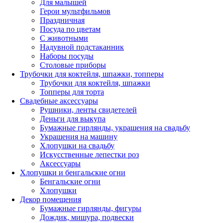
Для малышей
Герои мультфильмов
Праздничная
Посуда по цветам
С животными
Надувной подстаканник
Наборы посуды
Столовые приборы
Трубочки для коктейля, шпажки, топперы
Трубочки для коктейля, шпажки
Топперы для торта
Свадебные аксессуары
Рушники, ленты свидетелей
Деньги для выкупа
Бумажные гирлянды, украшения на свадьбу
Украшения на машину
Хлопушки на свадьбу
Искусственные лепестки роз
Аксессуары
Хлопушки и бенгальские огни
Бенгальские огни
Хлопушки
Декор помещения
Бумажные гирлянды, фигуры
Дождик, мишура, подвески