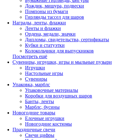
Бумажные гирлянды, фигуры
Дождик, мишура, подвески
Помпоны из бумаги
Гирлянды тассел для шаров
Награды, ленты, флажки
Ленты и флажки
Ордена, медали, значки
Дипломы, свидетельства, сертификаты
Кубки и статуэтки
Колокольчики для выпускников
Посмотреть ещё
Сувениры, игрушки, игры и мыльные пузыри
Игрушки
Настольные игры
Сувениры
Упаковка, марблс
Упаковочные материалы
Коробки для воздушных шаров
Банты, ленты
Марблс, бусины
Новогодние товары
Елочные игрушки
Новогодние костюмы
Праздничные свечи
Свечи цифры