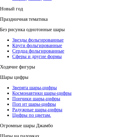
Новый год
Праздничная тематика
Без рисунка однотонные шары
Звезды фольгированные
Круги фольгированные
Сердца фольгированные
Сферы и другие формы
Ходячие фигуры
Шары цифры
Зверята шары-цифры
Космонавтики шары-цифры
Пончики шары-цифры
Поп ит шары-цифры
Радужные шары-цифры
Цифры по цветам.
Огромные шары Джамбо
Шары на палочках