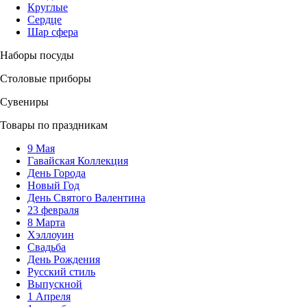
Круглые
Сердце
Шар сфера
Наборы посуды
Столовые приборы
Сувениры
Товары по праздникам
9 Мая
Гавайская Коллекция
День Города
Новый Год
День Святого Валентина
23 февраля
8 Марта
Хэллоуин
Свадьба
День Рождения
Русский стиль
Выпускной
1 Апреля