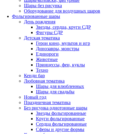
Шары-колбаски, фигурные
Шары без рисунка
Оборудование для воздушных шаров
Фольгированные шары
День рождения
Звезды, сердца, круги СДР
Фигуры СДР
Детская тематика
Герои кино, мультов и игр
Динозавры, монстры
Единороги
Животные
Принцессы, феи, куклы
Техно
Кенди бар
Любовная тематика
Шары для влюбленных
Шары для свадьбы
Новый год
Праздничная тематика
Без рисунка однотонные шары
Звезды фольгированные
Круги фольгированные
Сердца фольгированные
Сферы и другие формы