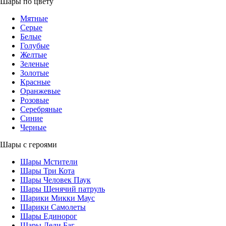
Шары по цвету
Мятные
Серые
Белые
Голубые
Желтые
Зеленые
Золотые
Красные
Оранжевые
Розовые
Серебряные
Синие
Черные
Шары с героями
Шары Мстители
Шары Три Кота
Шары Человек Паук
Шары Щенячий патруль
Шарики Микки Маус
Шарики Самолеты
Шары Единорог
Шары Леди Баг