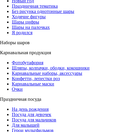
Новый год
Праздничная тематика
Без рисунка однотонные шары
Ходячие фигуры
Шары цифры
Шары на палочках
Я родился
Наборы шаров
Карнавальная продукция
Фотобутафория
Шляпы, колпачки, ободки, кокошники
Карнавальные наборы, аксессуары
Конфетти, лепестки роз
Карнавальные маски
Очки
Праздничная посуда
На день рождения
Посуда для девочек
Посуда для мальчиков
Для малышей
Герои мультфильмов