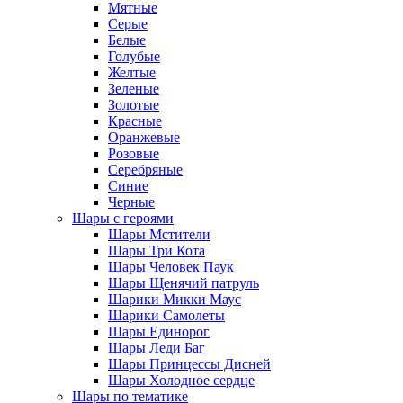
Мятные
Серые
Белые
Голубые
Желтые
Зеленые
Золотые
Красные
Оранжевые
Розовые
Серебряные
Синие
Черные
Шары с героями
Шары Мстители
Шары Три Кота
Шары Человек Паук
Шары Щенячий патруль
Шарики Микки Маус
Шарики Самолеты
Шары Единорог
Шары Леди Баг
Шары Принцессы Дисней
Шары Холодное сердце
Шары по тематике