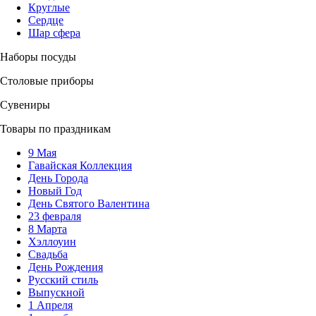
Круглые
Сердце
Шар сфера
Наборы посуды
Столовые приборы
Сувениры
Товары по праздникам
9 Мая
Гавайская Коллекция
День Города
Новый Год
День Святого Валентина
23 февраля
8 Марта
Хэллоуин
Свадьба
День Рождения
Русский стиль
Выпускной
1 Апреля