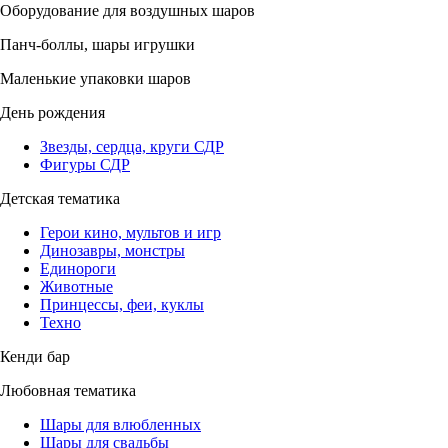
Оборудование для воздушных шаров
Панч-боллы, шары игрушки
Маленькие упаковки шаров
День рождения
Звезды, сердца, круги СДР
Фигуры СДР
Детская тематика
Герои кино, мультов и игр
Динозавры, монстры
Единороги
Животные
Принцессы, феи, куклы
Техно
Кенди бар
Любовная тематика
Шары для влюбленных
Шары для свадьбы