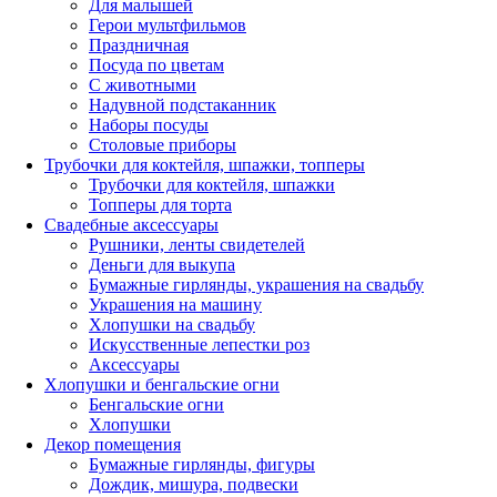
Для малышей
Герои мультфильмов
Праздничная
Посуда по цветам
С животными
Надувной подстаканник
Наборы посуды
Столовые приборы
Трубочки для коктейля, шпажки, топперы
Трубочки для коктейля, шпажки
Топперы для торта
Свадебные аксессуары
Рушники, ленты свидетелей
Деньги для выкупа
Бумажные гирлянды, украшения на свадьбу
Украшения на машину
Хлопушки на свадьбу
Искусственные лепестки роз
Аксессуары
Хлопушки и бенгальские огни
Бенгальские огни
Хлопушки
Декор помещения
Бумажные гирлянды, фигуры
Дождик, мишура, подвески