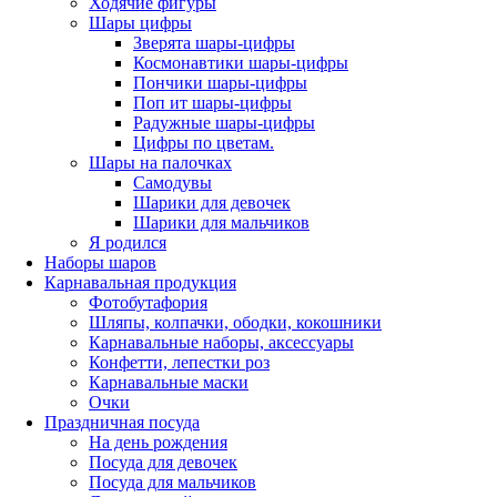
Ходячие фигуры
Шары цифры
Зверята шары-цифры
Космонавтики шары-цифры
Пончики шары-цифры
Поп ит шары-цифры
Радужные шары-цифры
Цифры по цветам.
Шары на палочках
Самодувы
Шарики для девочек
Шарики для мальчиков
Я родился
Наборы шаров
Карнавальная продукция
Фотобутафория
Шляпы, колпачки, ободки, кокошники
Карнавальные наборы, аксессуары
Конфетти, лепестки роз
Карнавальные маски
Очки
Праздничная посуда
На день рождения
Посуда для девочек
Посуда для мальчиков