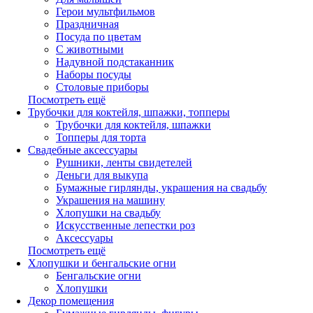
Герои мультфильмов
Праздничная
Посуда по цветам
С животными
Надувной подстаканник
Наборы посуды
Столовые приборы
Посмотреть ещё
Трубочки для коктейля, шпажки, топперы
Трубочки для коктейля, шпажки
Топперы для торта
Свадебные аксессуары
Рушники, ленты свидетелей
Деньги для выкупа
Бумажные гирлянды, украшения на свадьбу
Украшения на машину
Хлопушки на свадьбу
Искусственные лепестки роз
Аксессуары
Посмотреть ещё
Хлопушки и бенгальские огни
Бенгальские огни
Хлопушки
Декор помещения