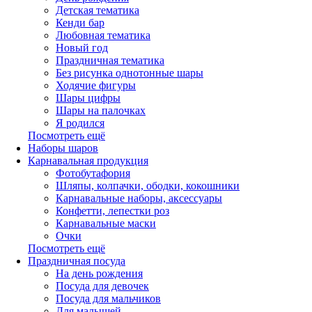
Детская тематика
Кенди бар
Любовная тематика
Новый год
Праздничная тематика
Без рисунка однотонные шары
Ходячие фигуры
Шары цифры
Шары на палочках
Я родился
Посмотреть ещё
Наборы шаров
Карнавальная продукция
Фотобутафория
Шляпы, колпачки, ободки, кокошники
Карнавальные наборы, аксессуары
Конфетти, лепестки роз
Карнавальные маски
Очки
Посмотреть ещё
Праздничная посуда
На день рождения
Посуда для девочек
Посуда для мальчиков
Для малышей