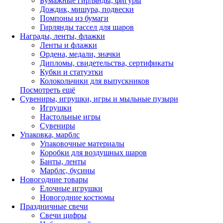
Бумажные гирлянды, фигуры
Дождик, мишура, подвески
Помпоны из бумаги
Гирлянды тассел для шаров
Награды, ленты, флажки
Ленты и флажки
Ордена, медали, значки
Дипломы, свидетельства, сертификаты
Кубки и статуэтки
Колокольчики для выпускников
Посмотреть ещё
Сувениры, игрушки, игры и мыльные пузыри
Игрушки
Настольные игры
Сувениры
Упаковка, марблс
Упаковочные материалы
Коробки для воздушных шаров
Банты, ленты
Марблс, бусины
Новогодние товары
Елочные игрушки
Новогодние костюмы
Праздничные свечи
Свечи цифры