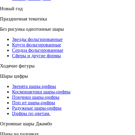
Новый год
Праздничная тематика
Без рисунка однотонные шары
Звезды фольгированные
Круги фольгированные
Сердца фольгированные
Сферы и другие формы
Ходячие фигуры
Шары цифры
Зверята шары-цифры
Космонавтики шары-цифры
Пончики шары-цифры
Поп ит шары-цифры
Радужные шары-цифры
Цифры по цветам.
Огромные шары Джамбо
Шары на палочках