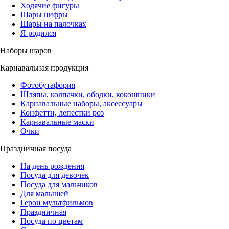
Ходячие фигуры
Шары цифры
Шары на палочках
Я родился
Наборы шаров
Карнавальная продукция
Фотобутафория
Шляпы, колпачки, ободки, кокошники
Карнавальные наборы, аксессуары
Конфетти, лепестки роз
Карнавальные маски
Очки
Праздничная посуда
На день рождения
Посуда для девочек
Посуда для мальчиков
Для малышей
Герои мультфильмов
Праздничная
Посуда по цветам