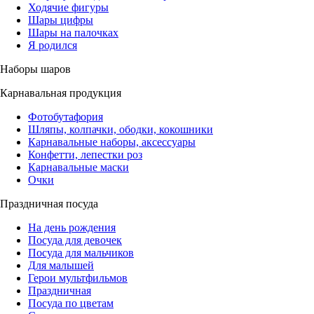
Ходячие фигуры
Шары цифры
Шары на палочках
Я родился
Наборы шаров
Карнавальная продукция
Фотобутафория
Шляпы, колпачки, ободки, кокошники
Карнавальные наборы, аксессуары
Конфетти, лепестки роз
Карнавальные маски
Очки
Праздничная посуда
На день рождения
Посуда для девочек
Посуда для мальчиков
Для малышей
Герои мультфильмов
Праздничная
Посуда по цветам