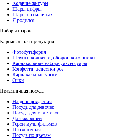
Ходячие фигуры
Шары цифры
Шары на палочках
Я родился
Наборы шаров
Карнавальная продукция
Фотобутафория
Шляпы, колпачки, ободки, кокошники
Карнавальные наборы, аксессуары
Конфетти, лепестки роз
Карнавальные маски
Очки
Праздничная посуда
На день рождения
Посуда для девочек
Посуда для мальчиков
Для малышей
Герои мультфильмов
Праздничная
Посуда по цветам