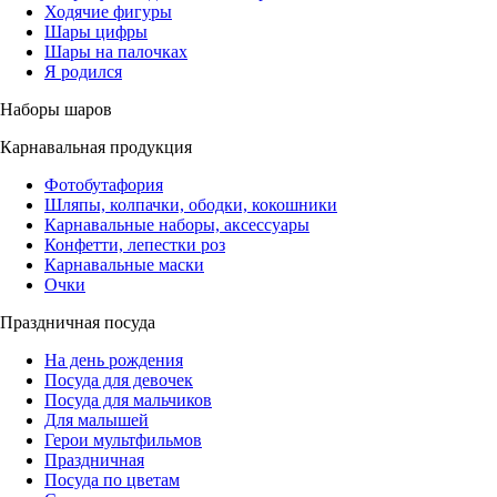
Ходячие фигуры
Шары цифры
Шары на палочках
Я родился
Наборы шаров
Карнавальная продукция
Фотобутафория
Шляпы, колпачки, ободки, кокошники
Карнавальные наборы, аксессуары
Конфетти, лепестки роз
Карнавальные маски
Очки
Праздничная посуда
На день рождения
Посуда для девочек
Посуда для мальчиков
Для малышей
Герои мультфильмов
Праздничная
Посуда по цветам