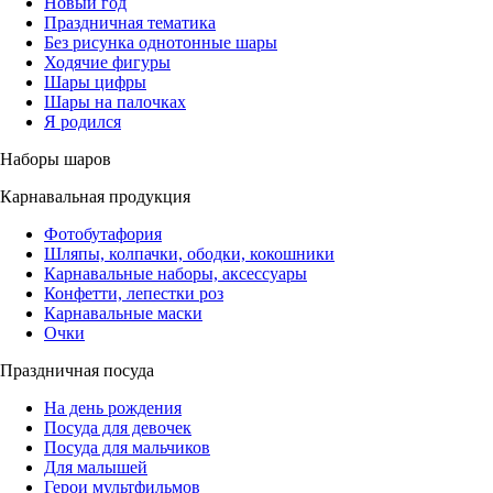
Новый год
Праздничная тематика
Без рисунка однотонные шары
Ходячие фигуры
Шары цифры
Шары на палочках
Я родился
Наборы шаров
Карнавальная продукция
Фотобутафория
Шляпы, колпачки, ободки, кокошники
Карнавальные наборы, аксессуары
Конфетти, лепестки роз
Карнавальные маски
Очки
Праздничная посуда
На день рождения
Посуда для девочек
Посуда для мальчиков
Для малышей
Герои мультфильмов