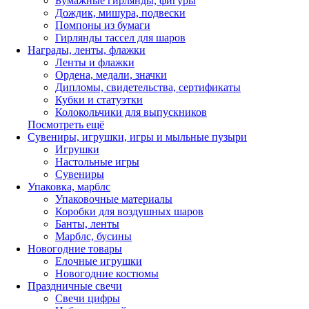
Бумажные гирлянды, фигуры
Дождик, мишура, подвески
Помпоны из бумаги
Гирлянды тассел для шаров
Награды, ленты, флажки
Ленты и флажки
Ордена, медали, значки
Дипломы, свидетельства, сертификаты
Кубки и статуэтки
Колокольчики для выпускников
Посмотреть ещё
Сувениры, игрушки, игры и мыльные пузыри
Игрушки
Настольные игры
Сувениры
Упаковка, марблс
Упаковочные материалы
Коробки для воздушных шаров
Банты, ленты
Марблс, бусины
Новогодние товары
Елочные игрушки
Новогодние костюмы
Праздничные свечи
Свечи цифры