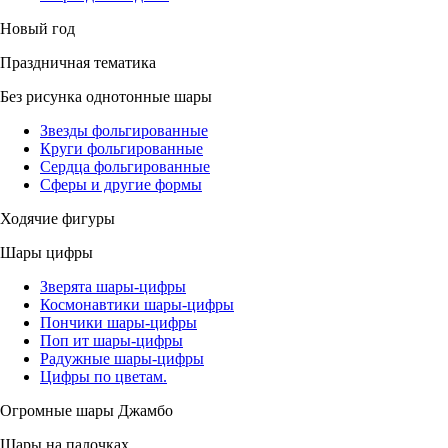
Новый год
Праздничная тематика
Без рисунка однотонные шары
Звезды фольгированные
Круги фольгированные
Сердца фольгированные
Сферы и другие формы
Ходячие фигуры
Шары цифры
Зверята шары-цифры
Космонавтики шары-цифры
Пончики шары-цифры
Поп ит шары-цифры
Радужные шары-цифры
Цифры по цветам.
Огромные шары Джамбо
Шары на палочках