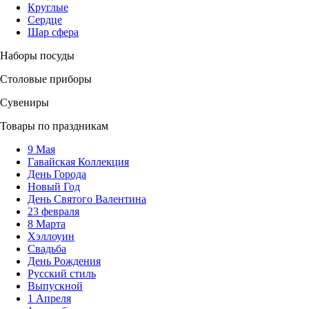
Круглые
Сердце
Шар сфера
Наборы посуды
Столовые приборы
Сувениры
Товары по праздникам
9 Мая
Гавайская Коллекция
День Города
Новый Год
День Святого Валентина
23 февраля
8 Марта
Хэллоуин
Свадьба
День Рождения
Русский стиль
Выпускной
1 Апреля