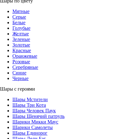
Шары по цвету
Мятные
Серые
Белые
Голубые
Желтые
Зеленые
Золотые
Красные
Оранжевые
Розовые
Серебряные
Синие
Черные
Шары с героями
Шары Мстители
Шары Три Кота
Шары Человек Паук
Шары Щенячий патруль
Шарики Микки Маус
Шарики Самолеты
Шары Единорог
Шары Леди Баг