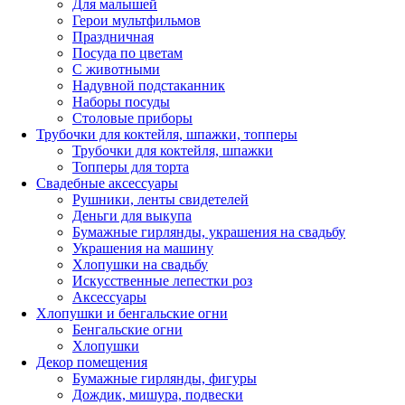
Для малышей
Герои мультфильмов
Праздничная
Посуда по цветам
С животными
Надувной подстаканник
Наборы посуды
Столовые приборы
Трубочки для коктейля, шпажки, топперы
Трубочки для коктейля, шпажки
Топперы для торта
Свадебные аксессуары
Рушники, ленты свидетелей
Деньги для выкупа
Бумажные гирлянды, украшения на свадьбу
Украшения на машину
Хлопушки на свадьбу
Искусственные лепестки роз
Аксессуары
Хлопушки и бенгальские огни
Бенгальские огни
Хлопушки
Декор помещения
Бумажные гирлянды, фигуры
Дождик, мишура, подвески