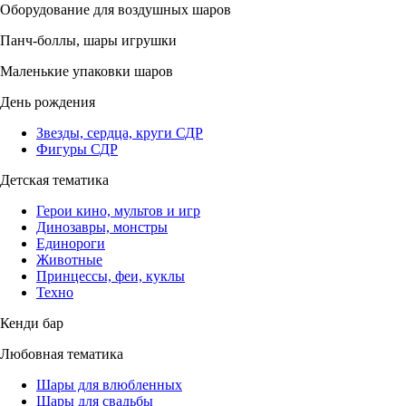
Оборудование для воздушных шаров
Панч-боллы, шары игрушки
Маленькие упаковки шаров
День рождения
Звезды, сердца, круги СДР
Фигуры СДР
Детская тематика
Герои кино, мультов и игр
Динозавры, монстры
Единороги
Животные
Принцессы, феи, куклы
Техно
Кенди бар
Любовная тематика
Шары для влюбленных
Шары для свадьбы