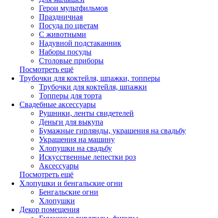
Герои мультфильмов
Праздничная
Посуда по цветам
С животными
Надувной подстаканник
Наборы посуды
Столовые приборы
Посмотреть ещё
Трубочки для коктейля, шпажки, топперы
Трубочки для коктейля, шпажки
Топперы для торта
Свадебные аксессуары
Рушники, ленты свидетелей
Деньги для выкупа
Бумажные гирлянды, украшения на свадьбу
Украшения на машину
Хлопушки на свадьбу
Искусственные лепестки роз
Аксессуары
Посмотреть ещё
Хлопушки и бенгальские огни
Бенгальские огни
Хлопушки
Декор помещения