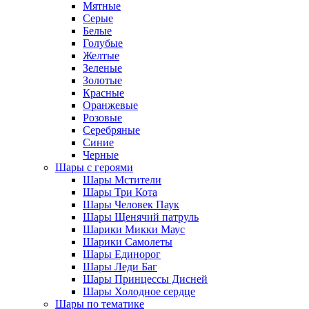
Мятные
Серые
Белые
Голубые
Желтые
Зеленые
Золотые
Красные
Оранжевые
Розовые
Серебряные
Синие
Черные
Шары с героями
Шары Мстители
Шары Три Кота
Шары Человек Паук
Шары Щенячий патруль
Шарики Микки Маус
Шарики Самолеты
Шары Единорог
Шары Леди Баг
Шары Принцессы Дисней
Шары Холодное сердце
Шары по тематике