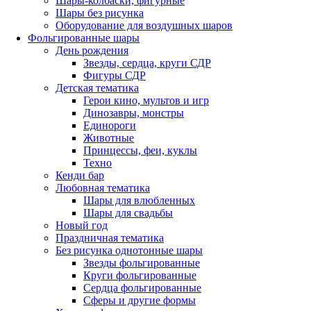
Шары-колбаски, фигурные
Шары без рисунка
Оборудование для воздушных шаров
Фольгированные шары
День рождения
Звезды, сердца, круги СДР
Фигуры СДР
Детская тематика
Герои кино, мультов и игр
Динозавры, монстры
Единороги
Животные
Принцессы, феи, куклы
Техно
Кенди бар
Любовная тематика
Шары для влюбленных
Шары для свадьбы
Новый год
Праздничная тематика
Без рисунка однотонные шары
Звезды фольгированные
Круги фольгированные
Сердца фольгированные
Сферы и другие формы