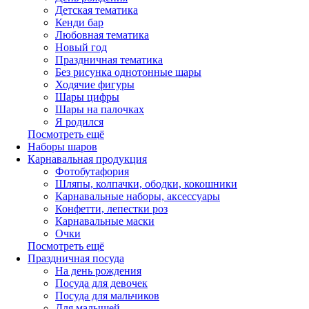
Детская тематика
Кенди бар
Любовная тематика
Новый год
Праздничная тематика
Без рисунка однотонные шары
Ходячие фигуры
Шары цифры
Шары на палочках
Я родился
Посмотреть ещё
Наборы шаров
Карнавальная продукция
Фотобутафория
Шляпы, колпачки, ободки, кокошники
Карнавальные наборы, аксессуары
Конфетти, лепестки роз
Карнавальные маски
Очки
Посмотреть ещё
Праздничная посуда
На день рождения
Посуда для девочек
Посуда для мальчиков
Для малышей