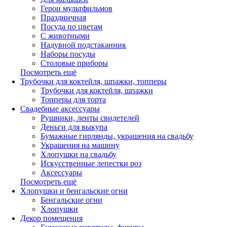
Герои мультфильмов
Праздничная
Посуда по цветам
С животными
Надувной подстаканник
Наборы посуды
Столовые приборы
Посмотреть ещё
Трубочки для коктейля, шпажки, топперы
Трубочки для коктейля, шпажки
Топперы для торта
Свадебные аксессуары
Рушники, ленты свидетелей
Деньги для выкупа
Бумажные гирлянды, украшения на свадьбу
Украшения на машину
Хлопушки на свадьбу
Искусственные лепестки роз
Аксессуары
Посмотреть ещё
Хлопушки и бенгальские огни
Бенгальские огни
Хлопушки
Декор помещения