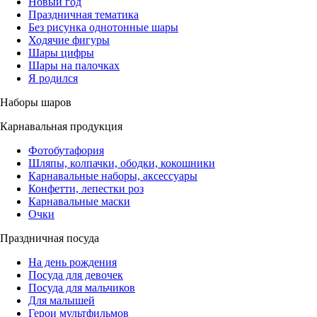
Новый год
Праздничная тематика
Без рисунка однотонные шары
Ходячие фигуры
Шары цифры
Шары на палочках
Я родился
Наборы шаров
Карнавальная продукция
Фотобутафория
Шляпы, колпачки, ободки, кокошники
Карнавальные наборы, аксессуары
Конфетти, лепестки роз
Карнавальные маски
Очки
Праздничная посуда
На день рождения
Посуда для девочек
Посуда для мальчиков
Для малышей
Герои мультфильмов