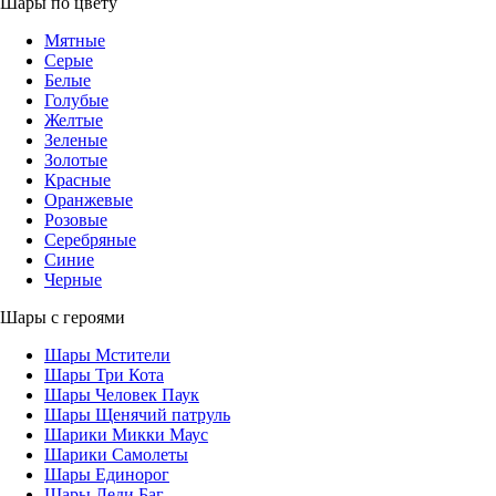
Шары по цвету
Мятные
Серые
Белые
Голубые
Желтые
Зеленые
Золотые
Красные
Оранжевые
Розовые
Серебряные
Синие
Черные
Шары с героями
Шары Мстители
Шары Три Кота
Шары Человек Паук
Шары Щенячий патруль
Шарики Микки Маус
Шарики Самолеты
Шары Единорог
Шары Леди Баг