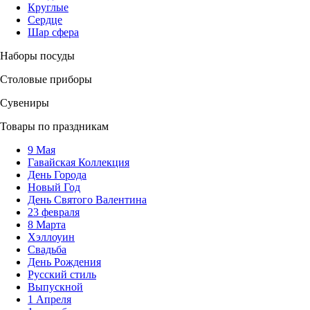
Круглые
Сердце
Шар сфера
Наборы посуды
Столовые приборы
Сувениры
Товары по праздникам
9 Мая
Гавайская Коллекция
День Города
Новый Год
День Святого Валентина
23 февраля
8 Марта
Хэллоуин
Свадьба
День Рождения
Русский стиль
Выпускной
1 Апреля