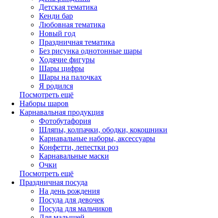
Детская тематика
Кенди бар
Любовная тематика
Новый год
Праздничная тематика
Без рисунка однотонные шары
Ходячие фигуры
Шары цифры
Шары на палочках
Я родился
Посмотреть ещё
Наборы шаров
Карнавальная продукция
Фотобутафория
Шляпы, колпачки, ободки, кокошники
Карнавальные наборы, аксессуары
Конфетти, лепестки роз
Карнавальные маски
Очки
Посмотреть ещё
Праздничная посуда
На день рождения
Посуда для девочек
Посуда для мальчиков
Для малышей