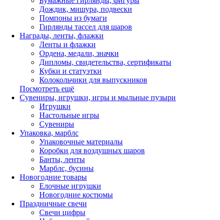
Бумажные гирлянды, фигуры
Дождик, мишура, подвески
Помпоны из бумаги
Гирлянды тассел для шаров
Награды, ленты, флажки
Ленты и флажки
Ордена, медали, значки
Дипломы, свидетельства, сертификаты
Кубки и статуэтки
Колокольчики для выпускников
Посмотреть ещё
Сувениры, игрушки, игры и мыльные пузыри
Игрушки
Настольные игры
Сувениры
Упаковка, марблс
Упаковочные материалы
Коробки для воздушных шаров
Банты, ленты
Марблс, бусины
Новогодние товары
Елочные игрушки
Новогодние костюмы
Праздничные свечи
Свечи цифры