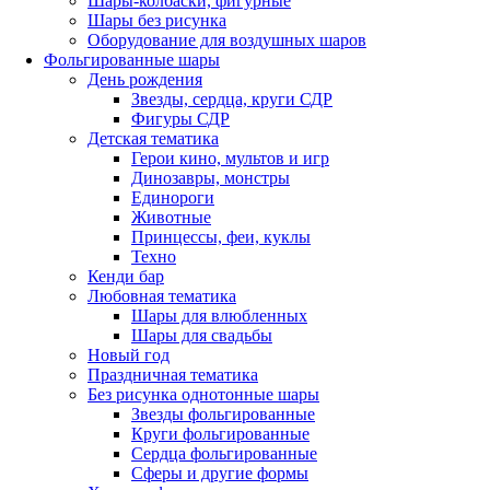
Шары-колбаски, фигурные
Шары без рисунка
Оборудование для воздушных шаров
Фольгированные шары
День рождения
Звезды, сердца, круги СДР
Фигуры СДР
Детская тематика
Герои кино, мультов и игр
Динозавры, монстры
Единороги
Животные
Принцессы, феи, куклы
Техно
Кенди бар
Любовная тематика
Шары для влюбленных
Шары для свадьбы
Новый год
Праздничная тематика
Без рисунка однотонные шары
Звезды фольгированные
Круги фольгированные
Сердца фольгированные
Сферы и другие формы