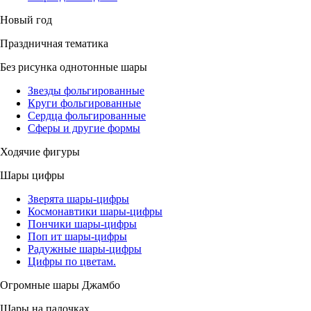
Новый год
Праздничная тематика
Без рисунка однотонные шары
Звезды фольгированные
Круги фольгированные
Сердца фольгированные
Сферы и другие формы
Ходячие фигуры
Шары цифры
Зверята шары-цифры
Космонавтики шары-цифры
Пончики шары-цифры
Поп ит шары-цифры
Радужные шары-цифры
Цифры по цветам.
Огромные шары Джамбо
Шары на палочках