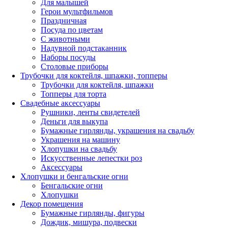
Для малышей
Герои мультфильмов
Праздничная
Посуда по цветам
С животными
Надувной подстаканник
Наборы посуды
Столовые приборы
Трубочки для коктейля, шпажки, топперы
Трубочки для коктейля, шпажки
Топперы для торта
Свадебные аксессуары
Рушники, ленты свидетелей
Деньги для выкупа
Бумажные гирлянды, украшения на свадьбу
Украшения на машину
Хлопушки на свадьбу
Искусственные лепестки роз
Аксессуары
Хлопушки и бенгальские огни
Бенгальские огни
Хлопушки
Декор помещения
Бумажные гирлянды, фигуры
Дождик, мишура, подвески