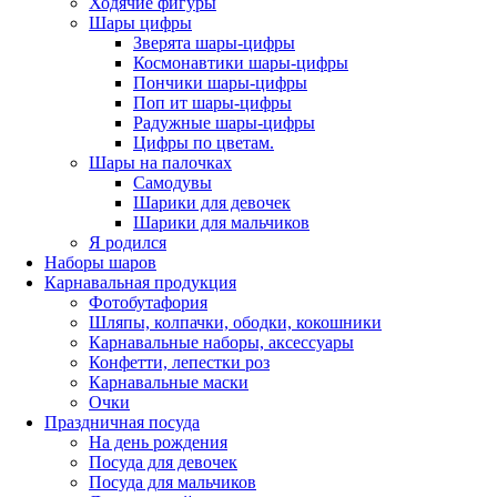
Ходячие фигуры
Шары цифры
Зверята шары-цифры
Космонавтики шары-цифры
Пончики шары-цифры
Поп ит шары-цифры
Радужные шары-цифры
Цифры по цветам.
Шары на палочках
Самодувы
Шарики для девочек
Шарики для мальчиков
Я родился
Наборы шаров
Карнавальная продукция
Фотобутафория
Шляпы, колпачки, ободки, кокошники
Карнавальные наборы, аксессуары
Конфетти, лепестки роз
Карнавальные маски
Очки
Праздничная посуда
На день рождения
Посуда для девочек
Посуда для мальчиков