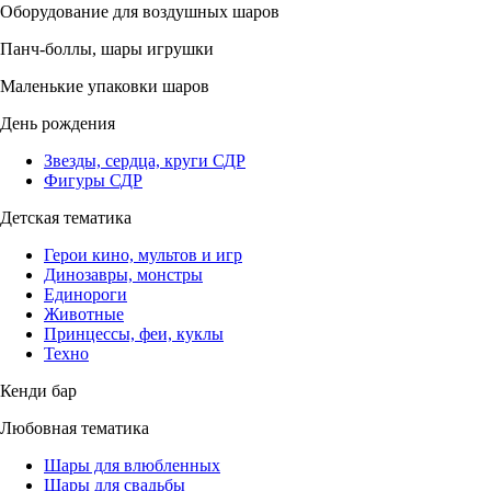
Оборудование для воздушных шаров
Панч-боллы, шары игрушки
Маленькие упаковки шаров
День рождения
Звезды, сердца, круги СДР
Фигуры СДР
Детская тематика
Герои кино, мультов и игр
Динозавры, монстры
Единороги
Животные
Принцессы, феи, куклы
Техно
Кенди бар
Любовная тематика
Шары для влюбленных
Шары для свадьбы