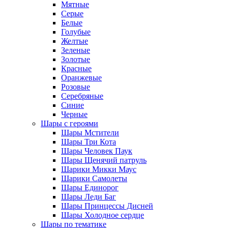
Мятные
Серые
Белые
Голубые
Желтые
Зеленые
Золотые
Красные
Оранжевые
Розовые
Серебряные
Синие
Черные
Шары с героями
Шары Мстители
Шары Три Кота
Шары Человек Паук
Шары Щенячий патруль
Шарики Микки Маус
Шарики Самолеты
Шары Единорог
Шары Леди Баг
Шары Принцессы Дисней
Шары Холодное сердце
Шары по тематике