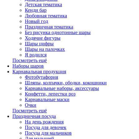
Детская тематика
Кенди бар
Любовная тематика
Новый год
Праздничная тематика
Без рисунка однотонные шары
Ходячие фигуры
Шары цифры
Шары на палочках
Я родился
Посмотреть ещё
Наборы шаров
Карнавальная продукция
Фотобутафория
Шляпы, колпачки, ободки, кокошники
Карнавальные наборы, аксессуары
Конфетти, лепестки роз
Карнавальные маски
Очки
Посмотреть ещё
Праздничная посуда
На день рождения
Посуда для девочек
Посуда для мальчиков
Для малышей