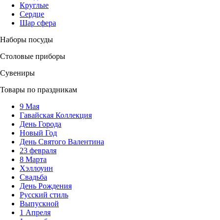
Круглые
Сердце
Шар сфера
Наборы посуды
Столовые приборы
Сувениры
Товары по праздникам
9 Мая
Гавайская Коллекция
День Города
Новый Год
День Святого Валентина
23 февраля
8 Марта
Хэллоуин
Свадьба
День Рождения
Русский стиль
Выпускной
1 Апреля