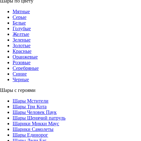
Шары по цвету
Мятные
Серые
Белые
Голубые
Желтые
Зеленые
Золотые
Красные
Оранжевые
Розовые
Серебряные
Синие
Черные
Шары с героями
Шары Мстители
Шары Три Кота
Шары Человек Паук
Шары Щенячий патруль
Шарики Микки Маус
Шарики Самолеты
Шары Единорог
Шары Леди Баг