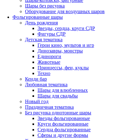
Шары-колбаски, фигурные
Шары без рисунка
Оборудование для воздушных шаров
Фольгированные шары
День рождения
Звезды, сердца, круги СДР
Фигуры СДР
Детская тематика
Герои кино, мультов и игр
Динозавры, монстры
Единороги
Животные
Принцессы, феи, куклы
Техно
Кенди бар
Любовная тематика
Шары для влюбленных
Шары для свадьбы
Новый год
Праздничная тематика
Без рисунка однотонные шары
Звезды фольгированные
Круги фольгированные
Сердца фольгированные
Сферы и другие формы