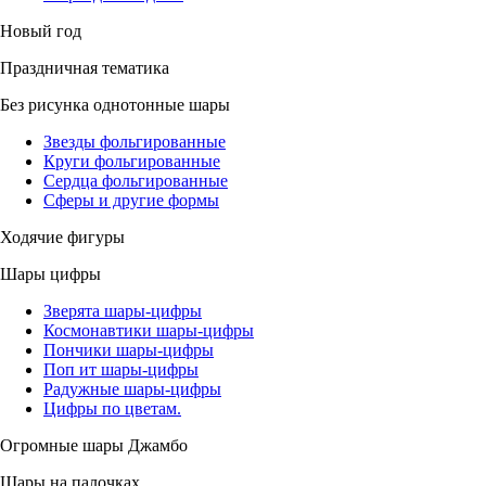
Новый год
Праздничная тематика
Без рисунка однотонные шары
Звезды фольгированные
Круги фольгированные
Сердца фольгированные
Сферы и другие формы
Ходячие фигуры
Шары цифры
Зверята шары-цифры
Космонавтики шары-цифры
Пончики шары-цифры
Поп ит шары-цифры
Радужные шары-цифры
Цифры по цветам.
Огромные шары Джамбо
Шары на палочках