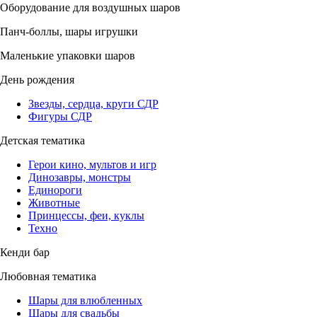
Оборудование для воздушных шаров
Панч-боллы, шары игрушки
Маленькие упаковки шаров
День рождения
Звезды, сердца, круги СДР
Фигуры СДР
Детская тематика
Герои кино, мультов и игр
Динозавры, монстры
Единороги
Животные
Принцессы, феи, куклы
Техно
Кенди бар
Любовная тематика
Шары для влюбленных
Шары для свадьбы