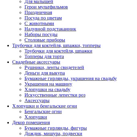
Для малышей
Герои мультфильмов
Праздничная
Посуда по цветам
С животными
Надувной подстаканник
Наборы посуды
Столовые приборы
Трубочки для коктейля, шпажки, топперы
Трубочки для коктейля, шпажки
Топперы для торта
Свадебные аксессуары
Рушники, ленты свидетелей
Деньги для выкупа
Бумажные гирлянды, украшения на свадьбу
Украшения на машину
Хлопушки на свадьбу
Искусственные лепестки роз
Аксессуары
Хлопушки и бенгальские огни
Бенгальские огни
Хлопушки
Декор помещения
Бумажные гирлянды, фигуры
Дождик, мишура, подвески