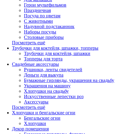
Герои мультфильмов
Праздничная
Посуда по цветам
С животными
Надувной подстаканник
Наборы посуды
Столовые приборы
Посмотреть ещё
Трубочки для коктейля, шпажки, топперы
Трубочки для коктейля, шпажки
Топперы для торта
Свадебные аксессуары
Рушники, ленты свидетелей
Деньги для выкупа
Бумажные гирлянды, украшения на свадьбу
Украшения на машину
Хлопушки на свадьбу
Искусственные лепестки роз
Аксессуары
Посмотреть ещё
Хлопушки и бенгальские огни
Бенгальские огни
Хлопушки
Декор помещения