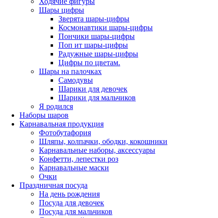
Ходячие фигуры
Шары цифры
Зверята шары-цифры
Космонавтики шары-цифры
Пончики шары-цифры
Поп ит шары-цифры
Радужные шары-цифры
Цифры по цветам.
Шары на палочках
Самодувы
Шарики для девочек
Шарики для мальчиков
Я родился
Наборы шаров
Карнавальная продукция
Фотобутафория
Шляпы, колпачки, ободки, кокошники
Карнавальные наборы, аксессуары
Конфетти, лепестки роз
Карнавальные маски
Очки
Праздничная посуда
На день рождения
Посуда для девочек
Посуда для мальчиков