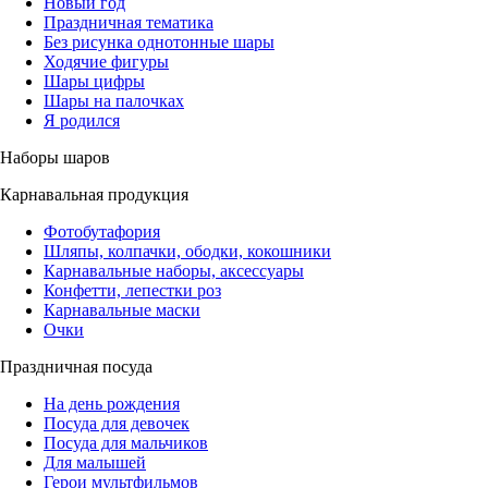
Новый год
Праздничная тематика
Без рисунка однотонные шары
Ходячие фигуры
Шары цифры
Шары на палочках
Я родился
Наборы шаров
Карнавальная продукция
Фотобутафория
Шляпы, колпачки, ободки, кокошники
Карнавальные наборы, аксессуары
Конфетти, лепестки роз
Карнавальные маски
Очки
Праздничная посуда
На день рождения
Посуда для девочек
Посуда для мальчиков
Для малышей
Герои мультфильмов