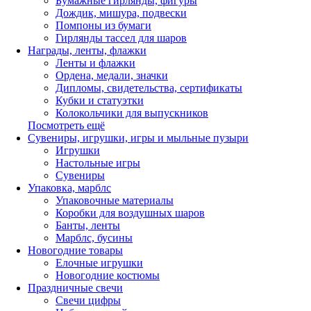
Бумажные гирлянды, фигуры
Дождик, мишура, подвески
Помпоны из бумаги
Гирлянды тассел для шаров
Награды, ленты, флажки
Ленты и флажки
Ордена, медали, значки
Дипломы, свидетельства, сертификаты
Кубки и статуэтки
Колокольчики для выпускников
Посмотреть ещё
Сувениры, игрушки, игры и мыльные пузыри
Игрушки
Настольные игры
Сувениры
Упаковка, марблс
Упаковочные материалы
Коробки для воздушных шаров
Банты, ленты
Марблс, бусины
Новогодние товары
Елочные игрушки
Новогодние костюмы
Праздничные свечи
Свечи цифры