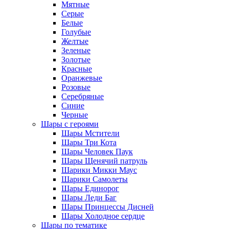
Мятные
Серые
Белые
Голубые
Желтые
Зеленые
Золотые
Красные
Оранжевые
Розовые
Серебряные
Синие
Черные
Шары с героями
Шары Мстители
Шары Три Кота
Шары Человек Паук
Шары Щенячий патруль
Шарики Микки Маус
Шарики Самолеты
Шары Единорог
Шары Леди Баг
Шары Принцессы Дисней
Шары Холодное сердце
Шары по тематике