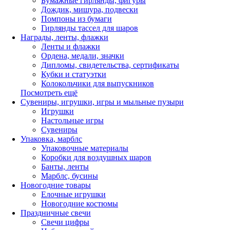
Бумажные гирлянды, фигуры
Дождик, мишура, подвески
Помпоны из бумаги
Гирлянды тассел для шаров
Награды, ленты, флажки
Ленты и флажки
Ордена, медали, значки
Дипломы, свидетельства, сертификаты
Кубки и статуэтки
Колокольчики для выпускников
Посмотреть ещё
Сувениры, игрушки, игры и мыльные пузыри
Игрушки
Настольные игры
Сувениры
Упаковка, марблс
Упаковочные материалы
Коробки для воздушных шаров
Банты, ленты
Марблс, бусины
Новогодние товары
Елочные игрушки
Новогодние костюмы
Праздничные свечи
Свечи цифры