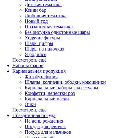
Детская тематика
Кенди бар
Любовная тематика
Новый год
Праздничная тематика
Без рисунка однотонные шары
Ходячие фигуры
Шары цифры
Шары на палочках
Я родился
Посмотреть ещё
Наборы шаров
Карнавальная продукция
Фотобутафория
Шляпы, колпачки, ободки, кокошники
Карнавальные наборы, аксессуары
Конфетти, лепестки роз
Карнавальные маски
Очки
Посмотреть ещё
Праздничная посуда
На день рождения
Посуда для девочек
Посуда для мальчиков
Для малышей