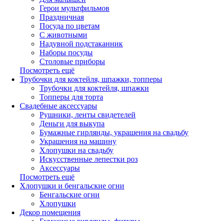
Герои мультфильмов
Праздничная
Посуда по цветам
С животными
Надувной подстаканник
Наборы посуды
Столовые приборы
Посмотреть ещё
Трубочки для коктейля, шпажки, топперы
Трубочки для коктейля, шпажки
Топперы для торта
Свадебные аксессуары
Рушники, ленты свидетелей
Деньги для выкупа
Бумажные гирлянды, украшения на свадьбу
Украшения на машину
Хлопушки на свадьбу
Искусственные лепестки роз
Аксессуары
Посмотреть ещё
Хлопушки и бенгальские огни
Бенгальские огни
Хлопушки
Декор помещения