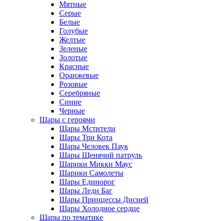
Мятные
Серые
Белые
Голубые
Желтые
Зеленые
Золотые
Красные
Оранжевые
Розовые
Серебряные
Синие
Черные
Шары с героями
Шары Мстители
Шары Три Кота
Шары Человек Паук
Шары Щенячий патруль
Шарики Микки Маус
Шарики Самолеты
Шары Единорог
Шары Леди Баг
Шары Принцессы Дисней
Шары Холодное сердце
Шары по тематике