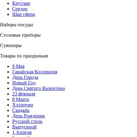
Круглые
Сердце
Шар сфера
Наборы посуды
Столовые приборы
Сувениры
Товары по праздникам
9 Мая
Гавайская Коллекция
День Города
Новый Год
День Святого Валентина
23 февраля
8 Марта
Хэллоуин
Свадьба
День Рождения
Русский стиль
Выпускной
1 Апреля