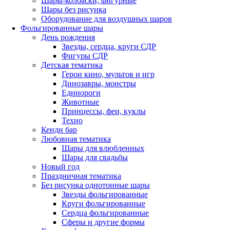
Шары-колбаски, фигурные
Шары без рисунка
Оборудование для воздушных шаров
Фольгированные шары
День рождения
Звезды, сердца, круги СДР
Фигуры СДР
Детская тематика
Герои кино, мультов и игр
Динозавры, монстры
Единороги
Животные
Принцессы, феи, куклы
Техно
Кенди бар
Любовная тематика
Шары для влюбленных
Шары для свадьбы
Новый год
Праздничная тематика
Без рисунка однотонные шары
Звезды фольгированные
Круги фольгированные
Сердца фольгированные
Сферы и другие формы