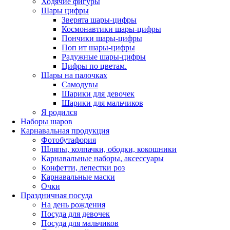
Ходячие фигуры
Шары цифры
Зверята шары-цифры
Космонавтики шары-цифры
Пончики шары-цифры
Поп ит шары-цифры
Радужные шары-цифры
Цифры по цветам.
Шары на палочках
Самодувы
Шарики для девочек
Шарики для мальчиков
Я родился
Наборы шаров
Карнавальная продукция
Фотобутафория
Шляпы, колпачки, ободки, кокошники
Карнавальные наборы, аксессуары
Конфетти, лепестки роз
Карнавальные маски
Очки
Праздничная посуда
На день рождения
Посуда для девочек
Посуда для мальчиков