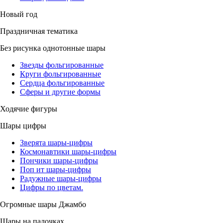
Новый год
Праздничная тематика
Без рисунка однотонные шары
Звезды фольгированные
Круги фольгированные
Сердца фольгированные
Сферы и другие формы
Ходячие фигуры
Шары цифры
Зверята шары-цифры
Космонавтики шары-цифры
Пончики шары-цифры
Поп ит шары-цифры
Радужные шары-цифры
Цифры по цветам.
Огромные шары Джамбо
Шары на палочках