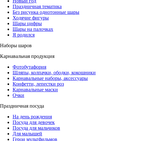
Новый год
Праздничная тематика
Без рисунка однотонные шары
Ходячие фигуры
Шары цифры
Шары на палочках
Я родился
Наборы шаров
Карнавальная продукция
Фотобутафория
Шляпы, колпачки, ободки, кокошники
Карнавальные наборы, аксессуары
Конфетти, лепестки роз
Карнавальные маски
Очки
Праздничная посуда
На день рождения
Посуда для девочек
Посуда для мальчиков
Для малышей
Герои мультфильмов