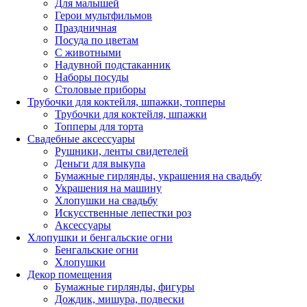
Для малышей
Герои мультфильмов
Праздничная
Посуда по цветам
С животными
Надувной подстаканник
Наборы посуды
Столовые приборы
Трубочки для коктейля, шпажки, топперы
Трубочки для коктейля, шпажки
Топперы для торта
Свадебные аксессуары
Рушники, ленты свидетелей
Деньги для выкупа
Бумажные гирлянды, украшения на свадьбу
Украшения на машину
Хлопушки на свадьбу
Искусственные лепестки роз
Аксессуары
Хлопушки и бенгальские огни
Бенгальские огни
Хлопушки
Декор помещения
Бумажные гирлянды, фигуры
Дождик, мишура, подвески