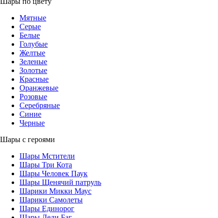
Шары по цвету
Мятные
Серые
Белые
Голубые
Желтые
Зеленые
Золотые
Красные
Оранжевые
Розовые
Серебряные
Синие
Черные
Шары с героями
Шары Мстители
Шары Три Кота
Шары Человек Паук
Шары Щенячий патруль
Шарики Микки Маус
Шарики Самолеты
Шары Единорог
Шары Леди Баг