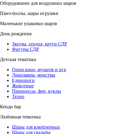
Оборудование для воздушных шаров
Панч-боллы, шары игрушки
Маленькие упаковки шаров
День рождения
Звезды, сердца, круги СДР
Фигуры СДР
Детская тематика
Герои кино, мультов и игр
Динозавры, монстры
Единороги
Животные
Принцессы, феи, куклы
Техно
Кенди бар
Любовная тематика
Шары для влюбленных
Шары для свадьбы