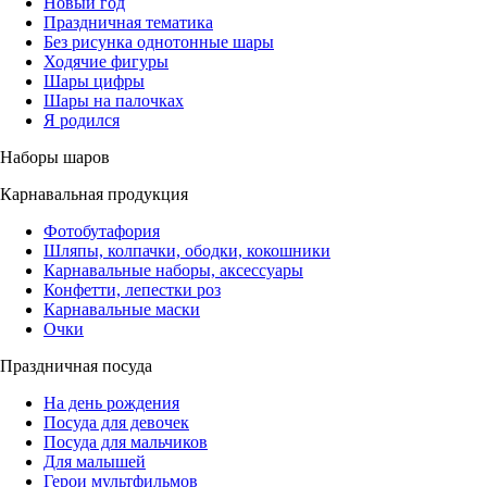
Новый год
Праздничная тематика
Без рисунка однотонные шары
Ходячие фигуры
Шары цифры
Шары на палочках
Я родился
Наборы шаров
Карнавальная продукция
Фотобутафория
Шляпы, колпачки, ободки, кокошники
Карнавальные наборы, аксессуары
Конфетти, лепестки роз
Карнавальные маски
Очки
Праздничная посуда
На день рождения
Посуда для девочек
Посуда для мальчиков
Для малышей
Герои мультфильмов