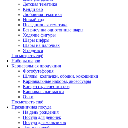
Детская тематика
Кенди бар
Любовная тематика
Новый год
Праздничная тематика
Без рисунка однотонные шары
Ходячие фигуры
Шары цифры
Шары на палочках
Я родился
Посмотреть ещё
Наборы шаров
Карнавальная продукция
Фотобутафория
Шляпы, колпачки, ободки, кокошники
Карнавальные наборы, аксессуары
Конфетти, лепестки роз
Карнавальные маски
Очки
Посмотреть ещё
Праздничная посуда
На день рождения
Посуда для девочек
Посуда для мальчиков
Для малышей