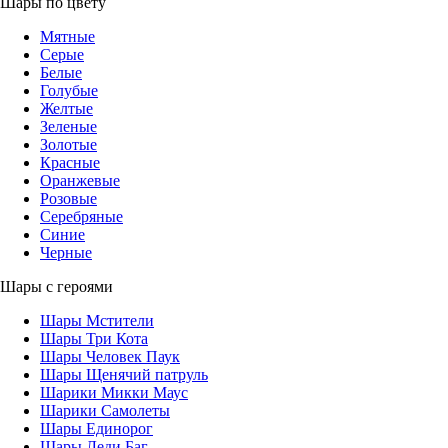
Шары по цвету
Мятные
Серые
Белые
Голубые
Желтые
Зеленые
Золотые
Красные
Оранжевые
Розовые
Серебряные
Синие
Черные
Шары с героями
Шары Мстители
Шары Три Кота
Шары Человек Паук
Шары Щенячий патруль
Шарики Микки Маус
Шарики Самолеты
Шары Единорог
Шары Леди Баг