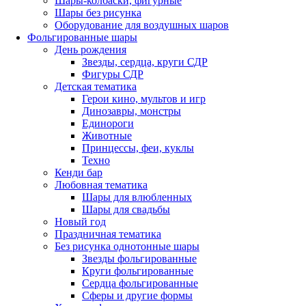
Шары-колбаски, фигурные
Шары без рисунка
Оборудование для воздушных шаров
Фольгированные шары
День рождения
Звезды, сердца, круги СДР
Фигуры СДР
Детская тематика
Герои кино, мультов и игр
Динозавры, монстры
Единороги
Животные
Принцессы, феи, куклы
Техно
Кенди бар
Любовная тематика
Шары для влюбленных
Шары для свадьбы
Новый год
Праздничная тематика
Без рисунка однотонные шары
Звезды фольгированные
Круги фольгированные
Сердца фольгированные
Сферы и другие формы