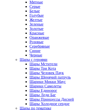
Мятные
Серые
Белые
Голубые
Желтые
Зеленые
Золотые
Красные
Оранжевые
Розовые
Серебряные
Синие
Черные
Шары с героями
Шары Мстители
Шары Три Кота
Шары Человек Паук
Шары Щенячий патруль
Шарики Микки Маус
Шарики Самолеты
Шары Единорог
Шары Леди Баг
Шары Принцессы Дисней
Шары Холодное сердце
Шары по тематике