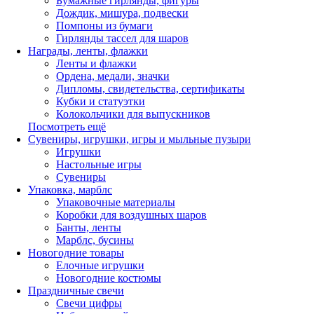
Бумажные гирлянды, фигуры
Дождик, мишура, подвески
Помпоны из бумаги
Гирлянды тассел для шаров
Награды, ленты, флажки
Ленты и флажки
Ордена, медали, значки
Дипломы, свидетельства, сертификаты
Кубки и статуэтки
Колокольчики для выпускников
Посмотреть ещё
Сувениры, игрушки, игры и мыльные пузыри
Игрушки
Настольные игры
Сувениры
Упаковка, марблс
Упаковочные материалы
Коробки для воздушных шаров
Банты, ленты
Марблс, бусины
Новогодние товары
Елочные игрушки
Новогодние костюмы
Праздничные свечи
Свечи цифры