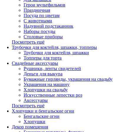
Герои мультфильмов
Праздничная
Посуда по цветам
С животными
Надувной подстаканник
Наборы посуды
Столовые приборы
Посмотреть ещё
Трубочки для коктейля, шпажки, топперы
Трубочки для коктейля, шпажки
Топперы для торта
Свадебные аксессуары
Рушники, ленты свидетелей
Деньги для выкупа
Бумажные гирлянды, украшения на свадьбу
Украшения на машину
Хлопушки на свадьбу
Искусственные лепестки роз
Аксессуары
Посмотреть ещё
Хлопушки и бенгальские огни
Бенгальские огни
Хлопушки
Декор помещения