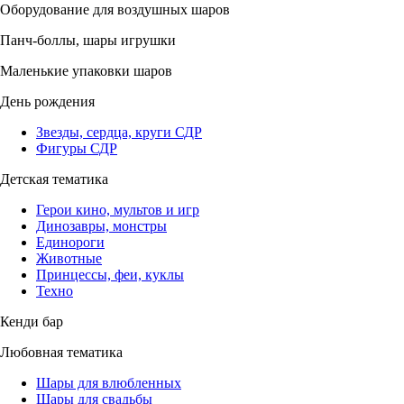
Оборудование для воздушных шаров
Панч-боллы, шары игрушки
Маленькие упаковки шаров
День рождения
Звезды, сердца, круги СДР
Фигуры СДР
Детская тематика
Герои кино, мультов и игр
Динозавры, монстры
Единороги
Животные
Принцессы, феи, куклы
Техно
Кенди бар
Любовная тематика
Шары для влюбленных
Шары для свадьбы