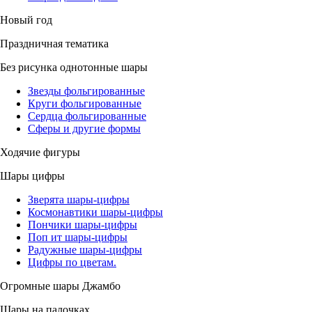
Новый год
Праздничная тематика
Без рисунка однотонные шары
Звезды фольгированные
Круги фольгированные
Сердца фольгированные
Сферы и другие формы
Ходячие фигуры
Шары цифры
Зверята шары-цифры
Космонавтики шары-цифры
Пончики шары-цифры
Поп ит шары-цифры
Радужные шары-цифры
Цифры по цветам.
Огромные шары Джамбо
Шары на палочках