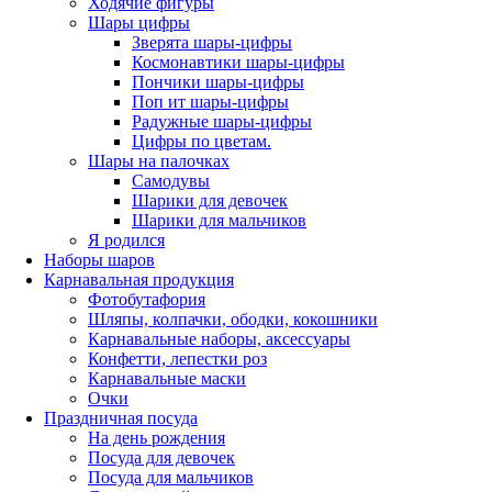
Ходячие фигуры
Шары цифры
Зверята шары-цифры
Космонавтики шары-цифры
Пончики шары-цифры
Поп ит шары-цифры
Радужные шары-цифры
Цифры по цветам.
Шары на палочках
Самодувы
Шарики для девочек
Шарики для мальчиков
Я родился
Наборы шаров
Карнавальная продукция
Фотобутафория
Шляпы, колпачки, ободки, кокошники
Карнавальные наборы, аксессуары
Конфетти, лепестки роз
Карнавальные маски
Очки
Праздничная посуда
На день рождения
Посуда для девочек
Посуда для мальчиков