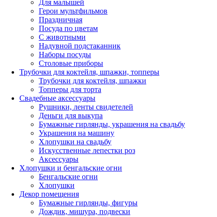
Для малышей
Герои мультфильмов
Праздничная
Посуда по цветам
С животными
Надувной подстаканник
Наборы посуды
Столовые приборы
Трубочки для коктейля, шпажки, топперы
Трубочки для коктейля, шпажки
Топперы для торта
Свадебные аксессуары
Рушники, ленты свидетелей
Деньги для выкупа
Бумажные гирлянды, украшения на свадьбу
Украшения на машину
Хлопушки на свадьбу
Искусственные лепестки роз
Аксессуары
Хлопушки и бенгальские огни
Бенгальские огни
Хлопушки
Декор помещения
Бумажные гирлянды, фигуры
Дождик, мишура, подвески