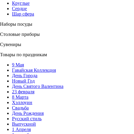
Круглые
Сердце
Шар сфера
Наборы посуды
Столовые приборы
Сувениры
Товары по праздникам
9 Мая
Гавайская Коллекция
День Города
Новый Год
День Святого Валентина
23 февраля
8 Марта
Хэллоуин
Свадьба
День Рождения
Русский стиль
Выпускной
1 Апреля