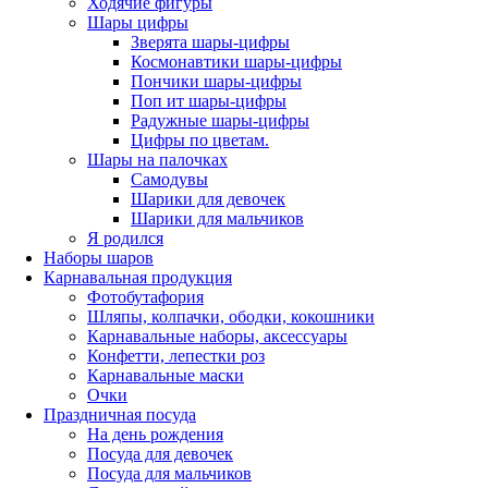
Ходячие фигуры
Шары цифры
Зверята шары-цифры
Космонавтики шары-цифры
Пончики шары-цифры
Поп ит шары-цифры
Радужные шары-цифры
Цифры по цветам.
Шары на палочках
Самодувы
Шарики для девочек
Шарики для мальчиков
Я родился
Наборы шаров
Карнавальная продукция
Фотобутафория
Шляпы, колпачки, ободки, кокошники
Карнавальные наборы, аксессуары
Конфетти, лепестки роз
Карнавальные маски
Очки
Праздничная посуда
На день рождения
Посуда для девочек
Посуда для мальчиков