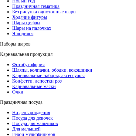
Новый год
Праздничная тематика
Без рисунка однотонные шары
Ходячие фигуры
Шары цифры
Шары на палочках
Я родился
Наборы шаров
Карнавальная продукция
Фотобутафория
Шляпы, колпачки, ободки, кокошники
Карнавальные наборы, аксессуары
Конфетти, лепестки роз
Карнавальные маски
Очки
Праздничная посуда
На день рождения
Посуда для девочек
Посуда для мальчиков
Для малышей
Герои мультфильмов