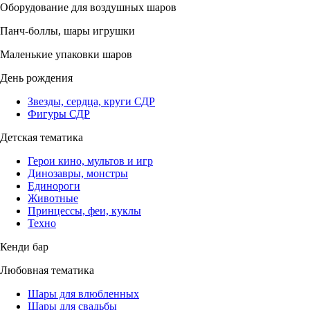
Оборудование для воздушных шаров
Панч-боллы, шары игрушки
Маленькие упаковки шаров
День рождения
Звезды, сердца, круги СДР
Фигуры СДР
Детская тематика
Герои кино, мультов и игр
Динозавры, монстры
Единороги
Животные
Принцессы, феи, куклы
Техно
Кенди бар
Любовная тематика
Шары для влюбленных
Шары для свадьбы