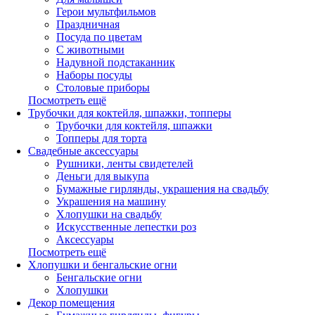
Герои мультфильмов
Праздничная
Посуда по цветам
С животными
Надувной подстаканник
Наборы посуды
Столовые приборы
Посмотреть ещё
Трубочки для коктейля, шпажки, топперы
Трубочки для коктейля, шпажки
Топперы для торта
Свадебные аксессуары
Рушники, ленты свидетелей
Деньги для выкупа
Бумажные гирлянды, украшения на свадьбу
Украшения на машину
Хлопушки на свадьбу
Искусственные лепестки роз
Аксессуары
Посмотреть ещё
Хлопушки и бенгальские огни
Бенгальские огни
Хлопушки
Декор помещения