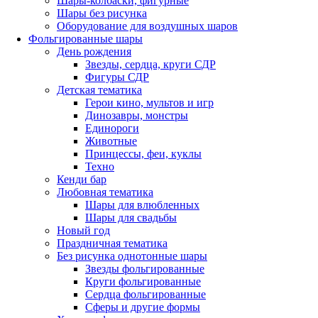
Шары-колбаски, фигурные
Шары без рисунка
Оборудование для воздушных шаров
Фольгированные шары
День рождения
Звезды, сердца, круги СДР
Фигуры СДР
Детская тематика
Герои кино, мультов и игр
Динозавры, монстры
Единороги
Животные
Принцессы, феи, куклы
Техно
Кенди бар
Любовная тематика
Шары для влюбленных
Шары для свадьбы
Новый год
Праздничная тематика
Без рисунка однотонные шары
Звезды фольгированные
Круги фольгированные
Сердца фольгированные
Сферы и другие формы