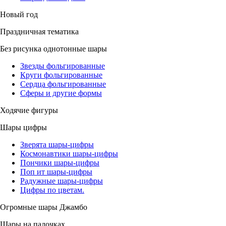
Новый год
Праздничная тематика
Без рисунка однотонные шары
Звезды фольгированные
Круги фольгированные
Сердца фольгированные
Сферы и другие формы
Ходячие фигуры
Шары цифры
Зверята шары-цифры
Космонавтики шары-цифры
Пончики шары-цифры
Поп ит шары-цифры
Радужные шары-цифры
Цифры по цветам.
Огромные шары Джамбо
Шары на палочках