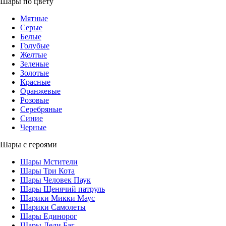
Шары по цвету
Мятные
Серые
Белые
Голубые
Желтые
Зеленые
Золотые
Красные
Оранжевые
Розовые
Серебряные
Синие
Черные
Шары с героями
Шары Мстители
Шары Три Кота
Шары Человек Паук
Шары Щенячий патруль
Шарики Микки Маус
Шарики Самолеты
Шары Единорог
Шары Леди Баг