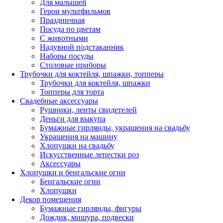
Для малышей
Герои мультфильмов
Праздничная
Посуда по цветам
С животными
Надувной подстаканник
Наборы посуды
Столовые приборы
Трубочки для коктейля, шпажки, топперы
Трубочки для коктейля, шпажки
Топперы для торта
Свадебные аксессуары
Рушники, ленты свидетелей
Деньги для выкупа
Бумажные гирлянды, украшения на свадьбу
Украшения на машину
Хлопушки на свадьбу
Искусственные лепестки роз
Аксессуары
Хлопушки и бенгальские огни
Бенгальские огни
Хлопушки
Декор помещения
Бумажные гирлянды, фигуры
Дождик, мишура, подвески