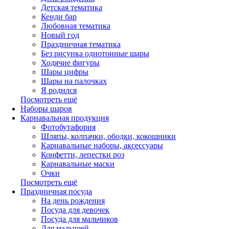
Детская тематика
Кенди бар
Любовная тематика
Новый год
Праздничная тематика
Без рисунка однотонные шары
Ходячие фигуры
Шары цифры
Шары на палочках
Я родился
Посмотреть ещё
Наборы шаров
Карнавальная продукция
Фотобутафория
Шляпы, колпачки, ободки, кокошники
Карнавальные наборы, аксессуары
Конфетти, лепестки роз
Карнавальные маски
Очки
Посмотреть ещё
Праздничная посуда
На день рождения
Посуда для девочек
Посуда для мальчиков
Для малышей