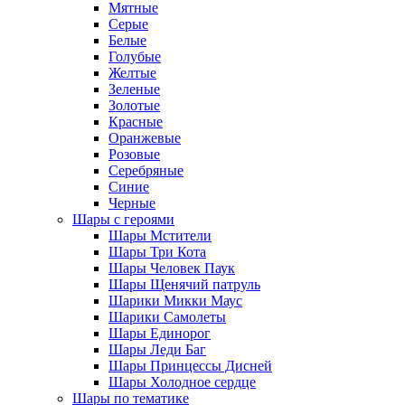
Мятные
Серые
Белые
Голубые
Желтые
Зеленые
Золотые
Красные
Оранжевые
Розовые
Серебряные
Синие
Черные
Шары с героями
Шары Мстители
Шары Три Кота
Шары Человек Паук
Шары Щенячий патруль
Шарики Микки Маус
Шарики Самолеты
Шары Единорог
Шары Леди Баг
Шары Принцессы Дисней
Шары Холодное сердце
Шары по тематике