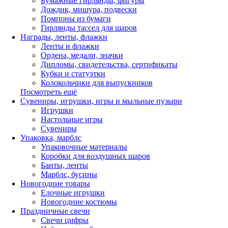
Бумажные гирлянды, фигуры
Дождик, мишура, подвески
Помпоны из бумаги
Гирлянды тассел для шаров
Награды, ленты, флажки
Ленты и флажки
Ордена, медали, значки
Дипломы, свидетельства, сертификаты
Кубки и статуэтки
Колокольчики для выпускников
Посмотреть ещё
Сувениры, игрушки, игры и мыльные пузыри
Игрушки
Настольные игры
Сувениры
Упаковка, марблс
Упаковочные материалы
Коробки для воздушных шаров
Банты, ленты
Марблс, бусины
Новогодние товары
Елочные игрушки
Новогодние костюмы
Праздничные свечи
Свечи цифры