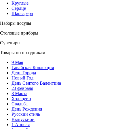
Круглые
Сердце
Шар сфера
Наборы посуды
Столовые приборы
Сувениры
Товары по праздникам
9 Мая
Гавайская Коллекция
День Города
Новый Год
День Святого Валентина
23 февраля
8 Марта
Хэллоуин
Свадьба
День Рождения
Русский стиль
Выпускной
1 Апреля