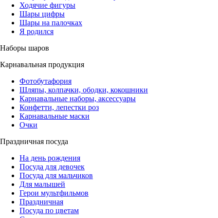
Ходячие фигуры
Шары цифры
Шары на палочках
Я родился
Наборы шаров
Карнавальная продукция
Фотобутафория
Шляпы, колпачки, ободки, кокошники
Карнавальные наборы, аксессуары
Конфетти, лепестки роз
Карнавальные маски
Очки
Праздничная посуда
На день рождения
Посуда для девочек
Посуда для мальчиков
Для малышей
Герои мультфильмов
Праздничная
Посуда по цветам