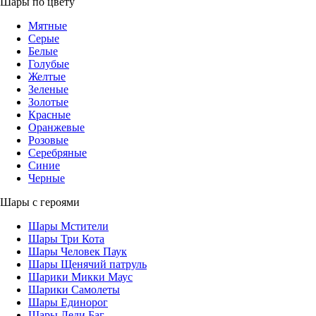
Шары по цвету
Мятные
Серые
Белые
Голубые
Желтые
Зеленые
Золотые
Красные
Оранжевые
Розовые
Серебряные
Синие
Черные
Шары с героями
Шары Мстители
Шары Три Кота
Шары Человек Паук
Шары Щенячий патруль
Шарики Микки Маус
Шарики Самолеты
Шары Единорог
Шары Леди Баг