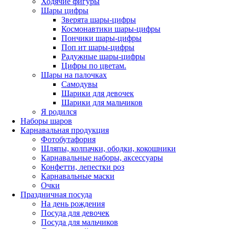
Ходячие фигуры
Шары цифры
Зверята шары-цифры
Космонавтики шары-цифры
Пончики шары-цифры
Поп ит шары-цифры
Радужные шары-цифры
Цифры по цветам.
Шары на палочках
Самодувы
Шарики для девочек
Шарики для мальчиков
Я родился
Наборы шаров
Карнавальная продукция
Фотобутафория
Шляпы, колпачки, ободки, кокошники
Карнавальные наборы, аксессуары
Конфетти, лепестки роз
Карнавальные маски
Очки
Праздничная посуда
На день рождения
Посуда для девочек
Посуда для мальчиков