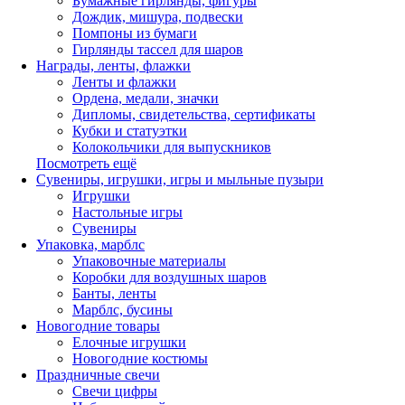
Бумажные гирлянды, фигуры
Дождик, мишура, подвески
Помпоны из бумаги
Гирлянды тассел для шаров
Награды, ленты, флажки
Ленты и флажки
Ордена, медали, значки
Дипломы, свидетельства, сертификаты
Кубки и статуэтки
Колокольчики для выпускников
Посмотреть ещё
Сувениры, игрушки, игры и мыльные пузыри
Игрушки
Настольные игры
Сувениры
Упаковка, марблс
Упаковочные материалы
Коробки для воздушных шаров
Банты, ленты
Марблс, бусины
Новогодние товары
Елочные игрушки
Новогодние костюмы
Праздничные свечи
Свечи цифры