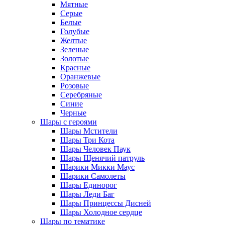
Мятные
Серые
Белые
Голубые
Желтые
Зеленые
Золотые
Красные
Оранжевые
Розовые
Серебряные
Синие
Черные
Шары с героями
Шары Мстители
Шары Три Кота
Шары Человек Паук
Шары Щенячий патруль
Шарики Микки Маус
Шарики Самолеты
Шары Единорог
Шары Леди Баг
Шары Принцессы Дисней
Шары Холодное сердце
Шары по тематике