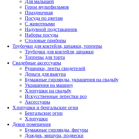
Для малышей
Герои мультфильмов
Праздничная
Посуда по цветам
С животными
Надувной подстаканник
Наборы посуды
Столовые приборы
Трубочки для коктейля, шпажки, топперы
Трубочки для коктейля, шпажки
Топперы для торта
Свадебные аксессуары
Рушники, ленты свидетелей
Деньги для выкупа
Бумажные гирлянды, украшения на свадьбу
Украшения на машину
Хлопушки на свадьбу
Искусственные лепестки роз
Аксессуары
Хлопушки и бенгальские огни
Бенгальские огни
Хлопушки
Декор помещения
Бумажные гирлянды, фигуры
Дождик, мишура, подвески