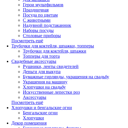
Герои мультфильмов
Праздничная
Посуда по цветам
С животными
Надувной подстаканник
Наборы посуды
Столовые приборы
Посмотреть ещё
Трубочки для коктейля, шпажки, топперы
Трубочки для коктейля, шпажки
Топперы для торта
Свадебные аксессуары
Рушники, ленты свидетелей
Деньги для выкупа
Бумажные гирлянды, украшения на свадьбу
Украшения на машину
Хлопушки на свадьбу
Искусственные лепестки роз
Аксессуары
Посмотреть ещё
Хлопушки и бенгальские огни
Бенгальские огни
Хлопушки
Декор помещения