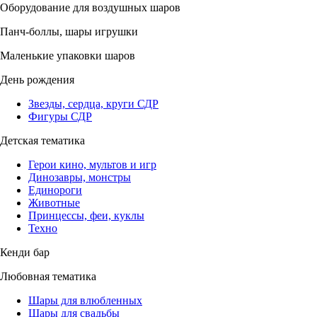
Оборудование для воздушных шаров
Панч-боллы, шары игрушки
Маленькие упаковки шаров
День рождения
Звезды, сердца, круги СДР
Фигуры СДР
Детская тематика
Герои кино, мультов и игр
Динозавры, монстры
Единороги
Животные
Принцессы, феи, куклы
Техно
Кенди бар
Любовная тематика
Шары для влюбленных
Шары для свадьбы