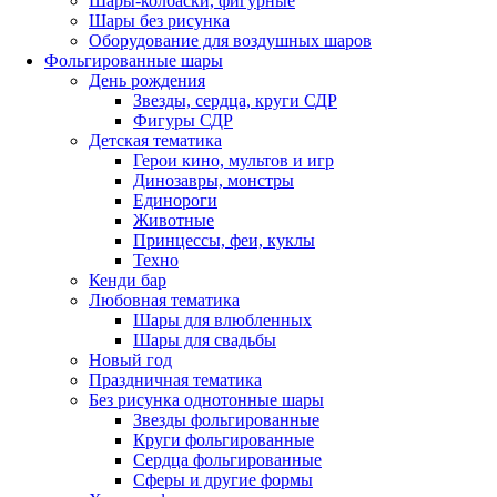
Шары-колбаски, фигурные
Шары без рисунка
Оборудование для воздушных шаров
Фольгированные шары
День рождения
Звезды, сердца, круги СДР
Фигуры СДР
Детская тематика
Герои кино, мультов и игр
Динозавры, монстры
Единороги
Животные
Принцессы, феи, куклы
Техно
Кенди бар
Любовная тематика
Шары для влюбленных
Шары для свадьбы
Новый год
Праздничная тематика
Без рисунка однотонные шары
Звезды фольгированные
Круги фольгированные
Сердца фольгированные
Сферы и другие формы