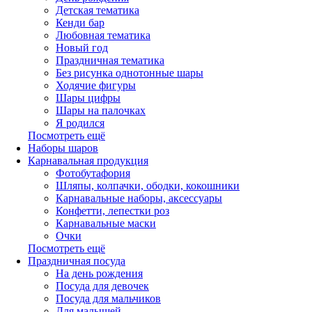
Детская тематика
Кенди бар
Любовная тематика
Новый год
Праздничная тематика
Без рисунка однотонные шары
Ходячие фигуры
Шары цифры
Шары на палочках
Я родился
Посмотреть ещё
Наборы шаров
Карнавальная продукция
Фотобутафория
Шляпы, колпачки, ободки, кокошники
Карнавальные наборы, аксессуары
Конфетти, лепестки роз
Карнавальные маски
Очки
Посмотреть ещё
Праздничная посуда
На день рождения
Посуда для девочек
Посуда для мальчиков
Для малышей