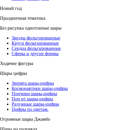
Новый год
Праздничная тематика
Без рисунка однотонные шары
Звезды фольгированные
Круги фольгированные
Сердца фольгированные
Сферы и другие формы
Ходячие фигуры
Шары цифры
Зверята шары-цифры
Космонавтики шары-цифры
Пончики шары-цифры
Поп ит шары-цифры
Радужные шары-цифры
Цифры по цветам.
Огромные шары Джамбо
Шары на палочках