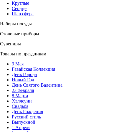
Круглые
Сердце
Шар сфера
Наборы посуды
Столовые приборы
Сувениры
Товары по праздникам
9 Мая
Гавайская Коллекция
День Города
Новый Год
День Святого Валентина
23 февраля
8 Марта
Хэллоуин
Свадьба
День Рождения
Русский стиль
Выпускной
1 Апреля