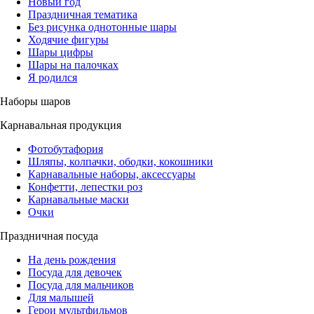
Новый год
Праздничная тематика
Без рисунка однотонные шары
Ходячие фигуры
Шары цифры
Шары на палочках
Я родился
Наборы шаров
Карнавальная продукция
Фотобутафория
Шляпы, колпачки, ободки, кокошники
Карнавальные наборы, аксессуары
Конфетти, лепестки роз
Карнавальные маски
Очки
Праздничная посуда
На день рождения
Посуда для девочек
Посуда для мальчиков
Для малышей
Герои мультфильмов