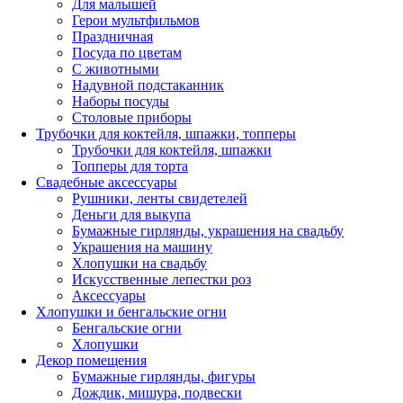
Для малышей
Герои мультфильмов
Праздничная
Посуда по цветам
С животными
Надувной подстаканник
Наборы посуды
Столовые приборы
Трубочки для коктейля, шпажки, топперы
Трубочки для коктейля, шпажки
Топперы для торта
Свадебные аксессуары
Рушники, ленты свидетелей
Деньги для выкупа
Бумажные гирлянды, украшения на свадьбу
Украшения на машину
Хлопушки на свадьбу
Искусственные лепестки роз
Аксессуары
Хлопушки и бенгальские огни
Бенгальские огни
Хлопушки
Декор помещения
Бумажные гирлянды, фигуры
Дождик, мишура, подвески