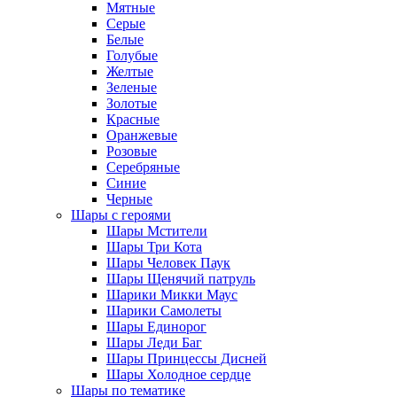
Мятные
Серые
Белые
Голубые
Желтые
Зеленые
Золотые
Красные
Оранжевые
Розовые
Серебряные
Синие
Черные
Шары с героями
Шары Мстители
Шары Три Кота
Шары Человек Паук
Шары Щенячий патруль
Шарики Микки Маус
Шарики Самолеты
Шары Единорог
Шары Леди Баг
Шары Принцессы Дисней
Шары Холодное сердце
Шары по тематике