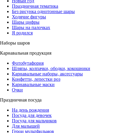
Новый год
Праздничная тематика
Без рисунка однотонные шары
Ходячие фигуры
Шары цифры
Шары на палочках
Я родился
Наборы шаров
Карнавальная продукция
Фотобутафория
Шляпы, колпачки, ободки, кокошники
Карнавальные наборы, аксессуары
Конфетти, лепестки роз
Карнавальные маски
Очки
Праздничная посуда
На день рождения
Посуда для девочек
Посуда для мальчиков
Для малышей
Герои мультфильмов