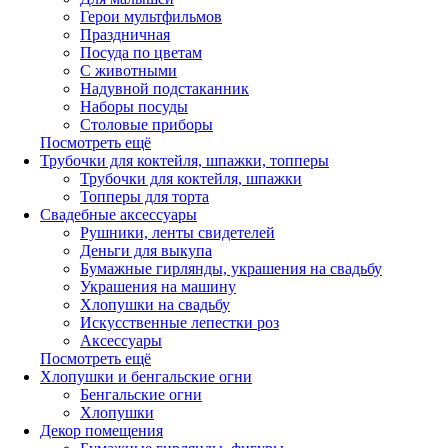
Герои мультфильмов
Праздничная
Посуда по цветам
С животными
Надувной подстаканник
Наборы посуды
Столовые приборы
Посмотреть ещё
Трубочки для коктейля, шпажки, топперы
Трубочки для коктейля, шпажки
Топперы для торта
Свадебные аксессуары
Рушники, ленты свидетелей
Деньги для выкупа
Бумажные гирлянды, украшения на свадьбу
Украшения на машину
Хлопушки на свадьбу
Искусственные лепестки роз
Аксессуары
Посмотреть ещё
Хлопушки и бенгальские огни
Бенгальские огни
Хлопушки
Декор помещения