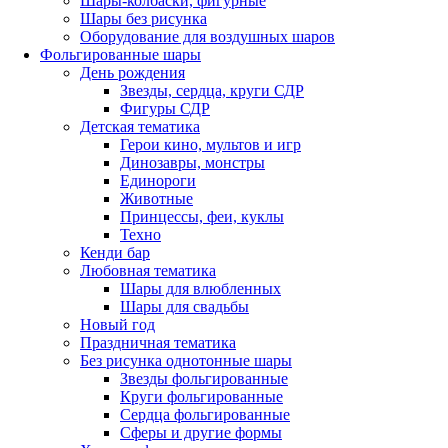
Шары-колбаски, фигурные
Шары без рисунка
Оборудование для воздушных шаров
Фольгированные шары
День рождения
Звезды, сердца, круги СДР
Фигуры СДР
Детская тематика
Герои кино, мультов и игр
Динозавры, монстры
Единороги
Животные
Принцессы, феи, куклы
Техно
Кенди бар
Любовная тематика
Шары для влюбленных
Шары для свадьбы
Новый год
Праздничная тематика
Без рисунка однотонные шары
Звезды фольгированные
Круги фольгированные
Сердца фольгированные
Сферы и другие формы