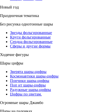
Новый год
Праздничная тематика
Без рисунка однотонные шары
Звезды фольгированные
Круги фольгированные
Сердца фольгированные
Сферы и другие формы
Ходячие фигуры
Шары цифры
Зверята шары-цифры
Космонавтики шары-цифры
Пончики шары-цифры
Поп ит шары-цифры
Радужные шары-цифры
Цифры по цветам.
Огромные шары Джамбо
Шары на палочках