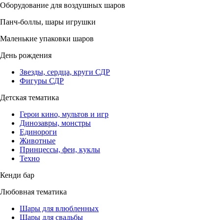
Оборудование для воздушных шаров
Панч-боллы, шары игрушки
Маленькие упаковки шаров
День рождения
Звезды, сердца, круги СДР
Фигуры СДР
Детская тематика
Герои кино, мультов и игр
Динозавры, монстры
Единороги
Животные
Принцессы, феи, куклы
Техно
Кенди бар
Любовная тематика
Шары для влюбленных
Шары для свадьбы