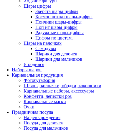
Ходячие фигуры
Шары цифры
Зверята шары-цифры
Космонавтики шары-цифры
Пончики шары-цифры
Поп ит шары-цифры
Радужные шары-цифры
Цифры по цветам.
Шары на палочках
Самодувы
Шарики для девочек
Шарики для мальчиков
Я родился
Наборы шаров
Карнавальная продукция
Фотобутафория
Шляпы, колпачки, ободки, кокошники
Карнавальные наборы, аксессуары
Конфетти, лепестки роз
Карнавальные маски
Очки
Праздничная посуда
На день рождения
Посуда для девочек
Посуда для мальчиков