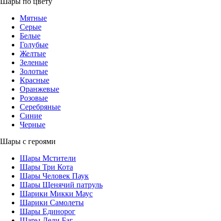
Шары по цвету
Мятные
Серые
Белые
Голубые
Желтые
Зеленые
Золотые
Красные
Оранжевые
Розовые
Серебряные
Синие
Черные
Шары с героями
Шары Мстители
Шары Три Кота
Шары Человек Паук
Шары Щенячий патруль
Шарики Микки Маус
Шарики Самолеты
Шары Единорог
Шары Леди Баг