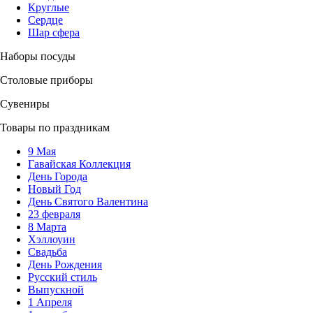
Круглые
Сердце
Шар сфера
Наборы посуды
Столовые приборы
Сувениры
Товары по праздникам
9 Мая
Гавайская Коллекция
День Города
Новый Год
День Святого Валентина
23 февраля
8 Марта
Хэллоуин
Свадьба
День Рождения
Русский стиль
Выпускной
1 Апреля