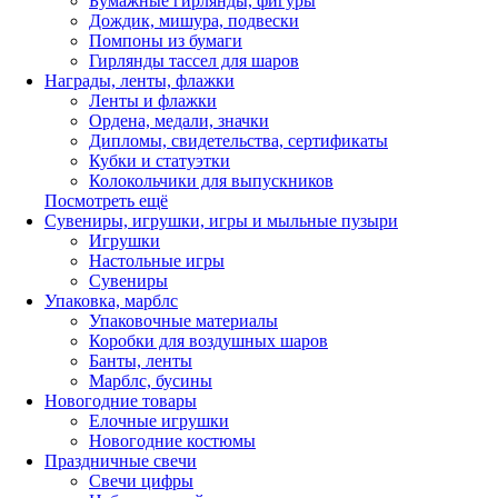
Бумажные гирлянды, фигуры
Дождик, мишура, подвески
Помпоны из бумаги
Гирлянды тассел для шаров
Награды, ленты, флажки
Ленты и флажки
Ордена, медали, значки
Дипломы, свидетельства, сертификаты
Кубки и статуэтки
Колокольчики для выпускников
Посмотреть ещё
Сувениры, игрушки, игры и мыльные пузыри
Игрушки
Настольные игры
Сувениры
Упаковка, марблс
Упаковочные материалы
Коробки для воздушных шаров
Банты, ленты
Марблс, бусины
Новогодние товары
Елочные игрушки
Новогодние костюмы
Праздничные свечи
Свечи цифры