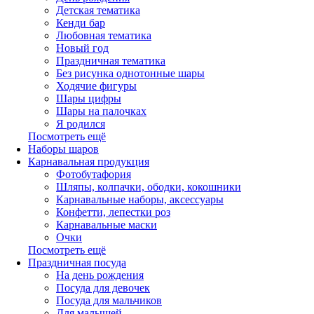
Детская тематика
Кенди бар
Любовная тематика
Новый год
Праздничная тематика
Без рисунка однотонные шары
Ходячие фигуры
Шары цифры
Шары на палочках
Я родился
Посмотреть ещё
Наборы шаров
Карнавальная продукция
Фотобутафория
Шляпы, колпачки, ободки, кокошники
Карнавальные наборы, аксессуары
Конфетти, лепестки роз
Карнавальные маски
Очки
Посмотреть ещё
Праздничная посуда
На день рождения
Посуда для девочек
Посуда для мальчиков
Для малышей