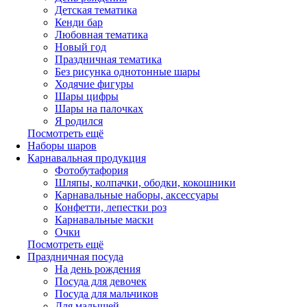
Детская тематика
Кенди бар
Любовная тематика
Новый год
Праздничная тематика
Без рисунка однотонные шары
Ходячие фигуры
Шары цифры
Шары на палочках
Я родился
Посмотреть ещё
Наборы шаров
Карнавальная продукция
Фотобутафория
Шляпы, колпачки, ободки, кокошники
Карнавальные наборы, аксессуары
Конфетти, лепестки роз
Карнавальные маски
Очки
Посмотреть ещё
Праздничная посуда
На день рождения
Посуда для девочек
Посуда для мальчиков
Для малышей