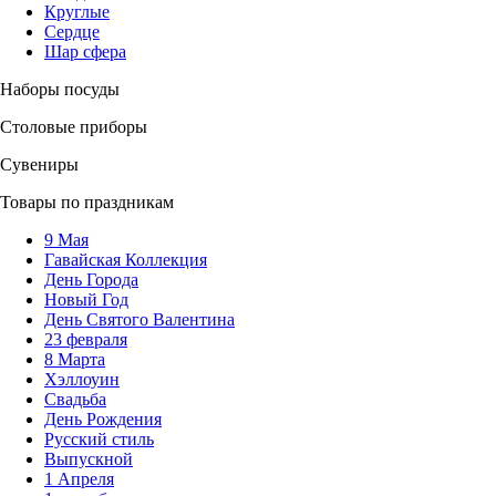
Круглые
Сердце
Шар сфера
Наборы посуды
Столовые приборы
Сувениры
Товары по праздникам
9 Мая
Гавайская Коллекция
День Города
Новый Год
День Святого Валентина
23 февраля
8 Марта
Хэллоуин
Свадьба
День Рождения
Русский стиль
Выпускной
1 Апреля