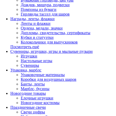
Бумажные гирлянды, фигуры
Дождик, мишура, подвески
Помпоны из бумаги
Гирлянды тассел для шаров
Награды, ленты, флажки
Ленты и флажки
Ордена, медали, значки
Дипломы, свидетельства, сертификаты
Кубки и статуэтки
Колокольчики для выпускников
Посмотреть ещё
Сувениры, игрушки, игры и мыльные пузыри
Игрушки
Настольные игры
Сувениры
Упаковка, марблс
Упаковочные материалы
Коробки для воздушных шаров
Банты, ленты
Марблс, бусины
Новогодние товары
Елочные игрушки
Новогодние костюмы
Праздничные свечи
Свечи цифры