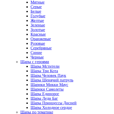
Мятные
Серые
Белые
Голубые
Желтые
Зеленые
Золотые
Красные
Оранжевые
Розовые
Серебряные
Синие
Черные
Шары с героями
Шары Мстители
Шары Три Кота
Шары Человек Паук
Шары Щенячий патруль
Шарики Микки Маус
Шарики Самолеты
Шары Единорог
Шары Леди Баг
Шары Принцессы Дисней
Шары Холодное сердце
Шары по тематике