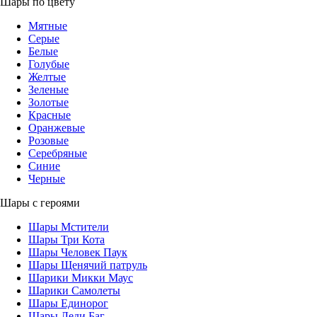
Шары по цвету
Мятные
Серые
Белые
Голубые
Желтые
Зеленые
Золотые
Красные
Оранжевые
Розовые
Серебряные
Синие
Черные
Шары с героями
Шары Мстители
Шары Три Кота
Шары Человек Паук
Шары Щенячий патруль
Шарики Микки Маус
Шарики Самолеты
Шары Единорог
Шары Леди Баг