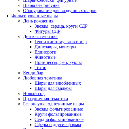
Шары-колбаски, фигурные
Шары без рисунка
Оборудование для воздушных шаров
Фольгированные шары
День рождения
Звезды, сердца, круги СДР
Фигуры СДР
Детская тематика
Герои кино, мультов и игр
Динозавры, монстры
Единороги
Животные
Принцессы, феи, куклы
Техно
Кенди бар
Любовная тематика
Шары для влюбленных
Шары для свадьбы
Новый год
Праздничная тематика
Без рисунка однотонные шары
Звезды фольгированные
Круги фольгированные
Сердца фольгированные
Сферы и другие формы