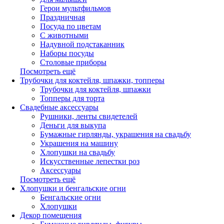
Герои мультфильмов
Праздничная
Посуда по цветам
С животными
Надувной подстаканник
Наборы посуды
Столовые приборы
Посмотреть ещё
Трубочки для коктейля, шпажки, топперы
Трубочки для коктейля, шпажки
Топперы для торта
Свадебные аксессуары
Рушники, ленты свидетелей
Деньги для выкупа
Бумажные гирлянды, украшения на свадьбу
Украшения на машину
Хлопушки на свадьбу
Искусственные лепестки роз
Аксессуары
Посмотреть ещё
Хлопушки и бенгальские огни
Бенгальские огни
Хлопушки
Декор помещения