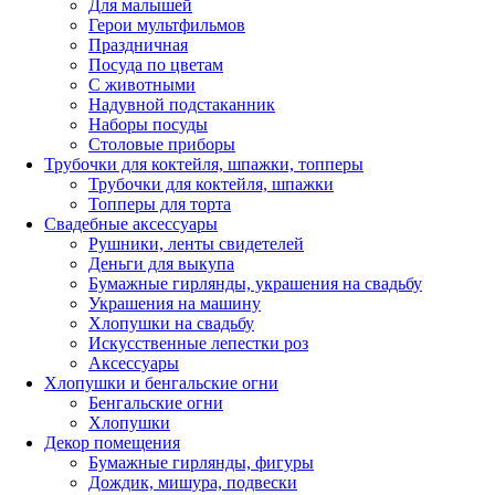
Для малышей
Герои мультфильмов
Праздничная
Посуда по цветам
С животными
Надувной подстаканник
Наборы посуды
Столовые приборы
Трубочки для коктейля, шпажки, топперы
Трубочки для коктейля, шпажки
Топперы для торта
Свадебные аксессуары
Рушники, ленты свидетелей
Деньги для выкупа
Бумажные гирлянды, украшения на свадьбу
Украшения на машину
Хлопушки на свадьбу
Искусственные лепестки роз
Аксессуары
Хлопушки и бенгальские огни
Бенгальские огни
Хлопушки
Декор помещения
Бумажные гирлянды, фигуры
Дождик, мишура, подвески