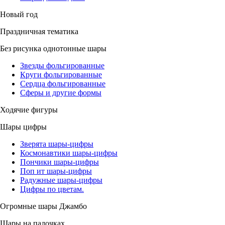
Новый год
Праздничная тематика
Без рисунка однотонные шары
Звезды фольгированные
Круги фольгированные
Сердца фольгированные
Сферы и другие формы
Ходячие фигуры
Шары цифры
Зверята шары-цифры
Космонавтики шары-цифры
Пончики шары-цифры
Поп ит шары-цифры
Радужные шары-цифры
Цифры по цветам.
Огромные шары Джамбо
Шары на палочках