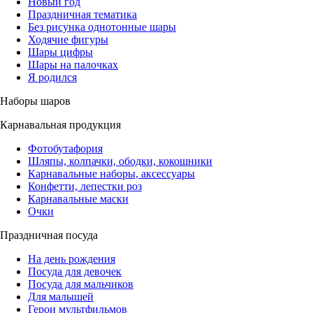
Новый год
Праздничная тематика
Без рисунка однотонные шары
Ходячие фигуры
Шары цифры
Шары на палочках
Я родился
Наборы шаров
Карнавальная продукция
Фотобутафория
Шляпы, колпачки, ободки, кокошники
Карнавальные наборы, аксессуары
Конфетти, лепестки роз
Карнавальные маски
Очки
Праздничная посуда
На день рождения
Посуда для девочек
Посуда для мальчиков
Для малышей
Герои мультфильмов