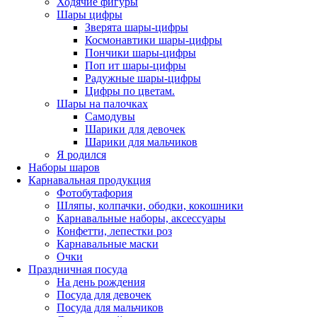
Ходячие фигуры
Шары цифры
Зверята шары-цифры
Космонавтики шары-цифры
Пончики шары-цифры
Поп ит шары-цифры
Радужные шары-цифры
Цифры по цветам.
Шары на палочках
Самодувы
Шарики для девочек
Шарики для мальчиков
Я родился
Наборы шаров
Карнавальная продукция
Фотобутафория
Шляпы, колпачки, ободки, кокошники
Карнавальные наборы, аксессуары
Конфетти, лепестки роз
Карнавальные маски
Очки
Праздничная посуда
На день рождения
Посуда для девочек
Посуда для мальчиков