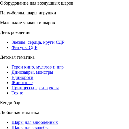
Оборудование для воздушных шаров
Панч-боллы, шары игрушки
Маленькие упаковки шаров
День рождения
Звезды, сердца, круги СДР
Фигуры СДР
Детская тематика
Герои кино, мультов и игр
Динозавры, монстры
Единороги
Животные
Принцессы, феи, куклы
Техно
Кенди бар
Любовная тематика
Шары для влюбленных
Шары для свадьбы