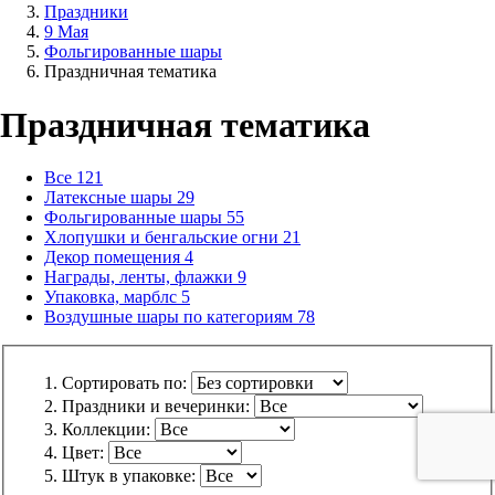
Праздники
9 Мая
Фольгированные шары
Праздничная тематика
Праздничная тематика
Все
121
Латексные шары
29
Фольгированные шары
55
Хлопушки и бенгальские огни
21
Декор помещения
4
Награды, ленты, флажки
9
Упаковка, марблс
5
Воздушные шары по категориям
78
Сортировать по:
Праздники и вечеринки:
Коллекции:
Цвет:
Штук в упаковке: