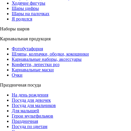
Ходячие фигуры
Шары цифры
Шары на палочках
Я родился
Наборы шаров
Карнавальная продукция
Фотобутафория
Шляпы, колпачки, ободки, кокошники
Карнавальные наборы, аксессуары
Конфетти, лепестки роз
Карнавальные маски
Очки
Праздничная посуда
На день рождения
Посуда для девочек
Посуда для мальчиков
Для малышей
Герои мультфильмов
Праздничная
Посуда по цветам