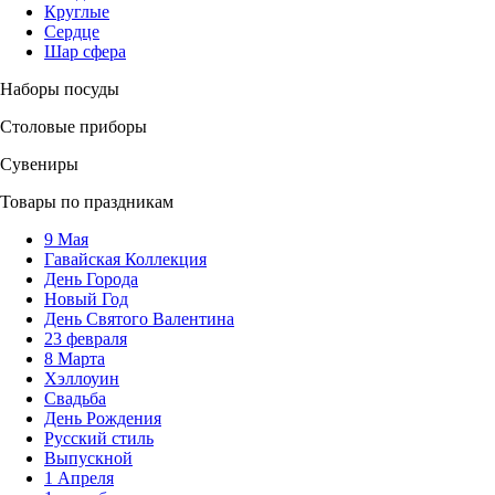
Круглые
Сердце
Шар сфера
Наборы посуды
Столовые приборы
Сувениры
Товары по праздникам
9 Мая
Гавайская Коллекция
День Города
Новый Год
День Святого Валентина
23 февраля
8 Марта
Хэллоуин
Свадьба
День Рождения
Русский стиль
Выпускной
1 Апреля