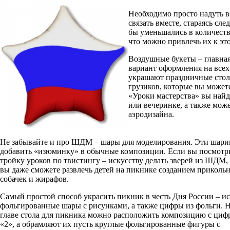
Необходимо просто надуть 
связать вместе, стараясь сл
бы уменьшались в количестве
что можно привлечь их к эт
Воздушные букеты – главная
вариант оформления на все
украшают праздничные стол
грузиков, которые вы можете
«Уроки мастерства» вы най
или вечеринке, а также мож
аэродизайна.
Не забывайте и про ШДМ – шары для моделирования. Эти шари
добавить «изюминку» в обычные композиции. Если вы посмотри
тройку уроков по твистингу – искусству делать зверей из ШДМ,
вы даже сможете развлечь детей на пикнике созданием приколь
собачек и жирафов.
Самый простой способ украсить пикник в честь Дня России – и
фольгированные шары с рисунками, а также цифры из фольги. 
главе стола для пикника можно расположить композицию с циф
«2», а обрамляют их пусть круглые фольгированные фигуры с