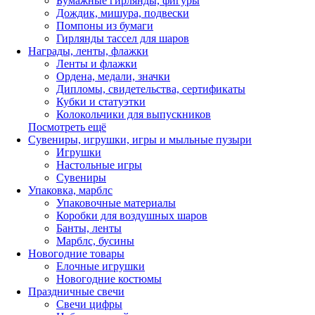
Бумажные гирлянды, фигуры
Дождик, мишура, подвески
Помпоны из бумаги
Гирлянды тассел для шаров
Награды, ленты, флажки
Ленты и флажки
Ордена, медали, значки
Дипломы, свидетельства, сертификаты
Кубки и статуэтки
Колокольчики для выпускников
Посмотреть ещё
Сувениры, игрушки, игры и мыльные пузыри
Игрушки
Настольные игры
Сувениры
Упаковка, марблс
Упаковочные материалы
Коробки для воздушных шаров
Банты, ленты
Марблс, бусины
Новогодние товары
Елочные игрушки
Новогодние костюмы
Праздничные свечи
Свечи цифры