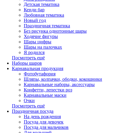
Детская тематика
Кенди бар
Любовная тематика
Новый год
Праздничная тематика
Без рисунка однотонные шары
Ходячие фигуры
Шары цифры
Шары на палочках
Я родился
Посмотреть ещё
Наборы шаров
Карнавальная продукция
Фотобутафория
Шляпы, колпачки, ободки, кокошники
Карнавальные наборы, аксессуары
Конфетти, лепестки роз
Карнавальные маски
Очки
Посмотреть ещё
Праздничная посуда
На день рождения
Посуда для девочек
Посуда для мальчиков
Для малышей