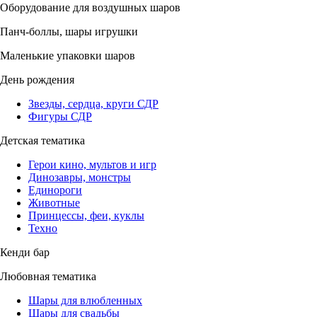
Оборудование для воздушных шаров
Панч-боллы, шары игрушки
Маленькие упаковки шаров
День рождения
Звезды, сердца, круги СДР
Фигуры СДР
Детская тематика
Герои кино, мультов и игр
Динозавры, монстры
Единороги
Животные
Принцессы, феи, куклы
Техно
Кенди бар
Любовная тематика
Шары для влюбленных
Шары для свадьбы