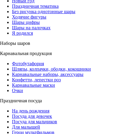
Новый год
Праздничная тематика
Без рисунка однотонные шары
Ходячие фигуры
Шары цифры
Шары на палочках
Я родился
Наборы шаров
Карнавальная продукция
Фотобутафория
Шляпы, колпачки, ободки, кокошники
Карнавальные наборы, аксессуары
Конфетти, лепестки роз
Карнавальные маски
Очки
Праздничная посуда
На день рождения
Посуда для девочек
Посуда для мальчиков
Для малышей
Герои мультфильмов