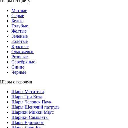
Шары по цвету
Мятные
Серые
Белые
Голубые
Желтые
Зеленые
Золотые
Красные
Оранжевые
Розовые
Серебряные
Синие
Черные
Шары с героями
Шары Мстители
Шары Три Кота
Шары Человек Паук
Шары Щенячий патруль
Шарики Микки Маус
Шарики Самолеты
Шары Единорог
Шары Леди Баг