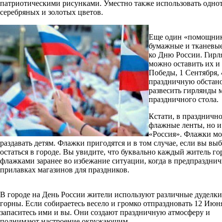
патриотическими рисунками. Уместно также использовать однот
серебряных и золотых цветов.
Еще один «помощник
бумажные и тканевы
ко Дню России. Гирл
можно оставить их и
Победы, 1 Сентября, 
праздничную обстано
развесить гирлянды 
праздничного стола.
Кстати, в праздничн
флажные ленты, но и
«Россия». Флажки мо
раздавать детям. Флажки пригодятся и в том случае, если вы вы
остаться в городе. Вы увидите, что буквально каждый житель го
флажками заранее во избежание ситуации, когда в предпразднич
прилавках магазинов для праздников.
В городе на День России жители используют различные дуделки
горны. Если собираетесь весело и громко отпраздновать 12 Июн
запаситесь ими и вы. Они создают праздничную атмосферу и
поднимают настроение окружающим.