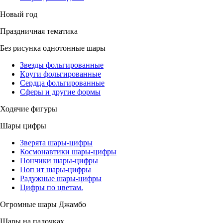
Новый год
Праздничная тематика
Без рисунка однотонные шары
Звезды фольгированные
Круги фольгированные
Сердца фольгированные
Сферы и другие формы
Ходячие фигуры
Шары цифры
Зверята шары-цифры
Космонавтики шары-цифры
Пончики шары-цифры
Поп ит шары-цифры
Радужные шары-цифры
Цифры по цветам.
Огромные шары Джамбо
Шары на палочках