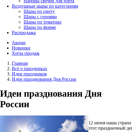
Наборы свечей для торта
Воздушные шары по категориям
Шары по цвету
Шары с героями
Шары по тематике
Шары по форме
Распродажа
Акции
Новинки
Хиты продаж
Главная
Всё о праздниках
Идеи праздников
Идеи празднования Дня России
Идеи празднования Дня
России
12 июня наша страна
этот праздничный де