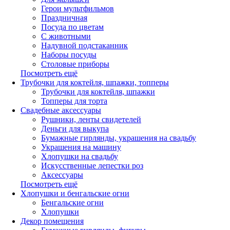
Герои мультфильмов
Праздничная
Посуда по цветам
С животными
Надувной подстаканник
Наборы посуды
Столовые приборы
Посмотреть ещё
Трубочки для коктейля, шпажки, топперы
Трубочки для коктейля, шпажки
Топперы для торта
Свадебные аксессуары
Рушники, ленты свидетелей
Деньги для выкупа
Бумажные гирлянды, украшения на свадьбу
Украшения на машину
Хлопушки на свадьбу
Искусственные лепестки роз
Аксессуары
Посмотреть ещё
Хлопушки и бенгальские огни
Бенгальские огни
Хлопушки
Декор помещения