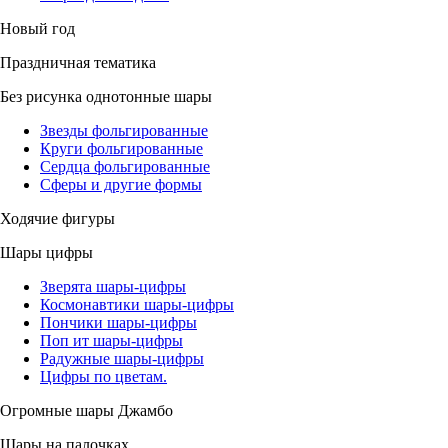
Новый год
Праздничная тематика
Без рисунка однотонные шары
Звезды фольгированные
Круги фольгированные
Сердца фольгированные
Сферы и другие формы
Ходячие фигуры
Шары цифры
Зверята шары-цифры
Космонавтики шары-цифры
Пончики шары-цифры
Поп ит шары-цифры
Радужные шары-цифры
Цифры по цветам.
Огромные шары Джамбо
Шары на палочках