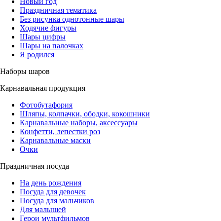
Новый год
Праздничная тематика
Без рисунка однотонные шары
Ходячие фигуры
Шары цифры
Шары на палочках
Я родился
Наборы шаров
Карнавальная продукция
Фотобутафория
Шляпы, колпачки, ободки, кокошники
Карнавальные наборы, аксессуары
Конфетти, лепестки роз
Карнавальные маски
Очки
Праздничная посуда
На день рождения
Посуда для девочек
Посуда для мальчиков
Для малышей
Герои мультфильмов