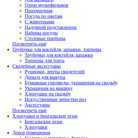
Герои мультфильмов
Праздничная
Посуда по цветам
С животными
Надувной подстаканник
Наборы посуды
Столовые приборы
Посмотреть ещё
Трубочки для коктейля, шпажки, топперы
Трубочки для коктейля, шпажки
Топперы для торта
Свадебные аксессуары
Рушники, ленты свидетелей
Деньги для выкупа
Бумажные гирлянды, украшения на свадьбу
Украшения на машину
Хлопушки на свадьбу
Искусственные лепестки роз
Аксессуары
Посмотреть ещё
Хлопушки и бенгальские огни
Бенгальские огни
Хлопушки
Декор помещения