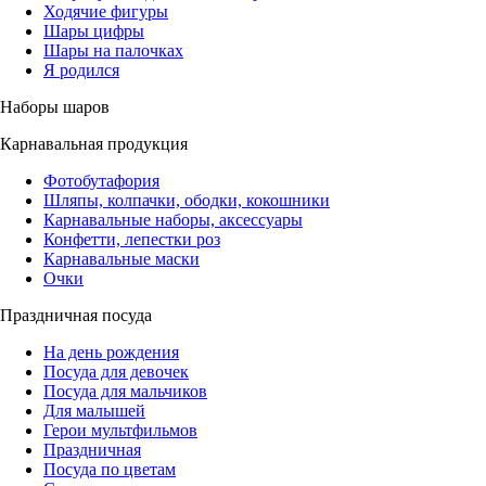
Ходячие фигуры
Шары цифры
Шары на палочках
Я родился
Наборы шаров
Карнавальная продукция
Фотобутафория
Шляпы, колпачки, ободки, кокошники
Карнавальные наборы, аксессуары
Конфетти, лепестки роз
Карнавальные маски
Очки
Праздничная посуда
На день рождения
Посуда для девочек
Посуда для мальчиков
Для малышей
Герои мультфильмов
Праздничная
Посуда по цветам