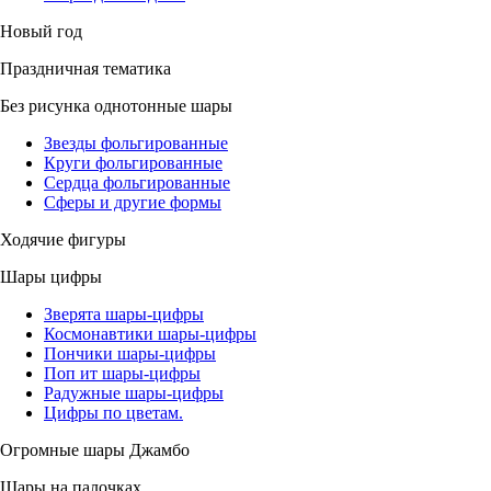
Новый год
Праздничная тематика
Без рисунка однотонные шары
Звезды фольгированные
Круги фольгированные
Сердца фольгированные
Сферы и другие формы
Ходячие фигуры
Шары цифры
Зверята шары-цифры
Космонавтики шары-цифры
Пончики шары-цифры
Поп ит шары-цифры
Радужные шары-цифры
Цифры по цветам.
Огромные шары Джамбо
Шары на палочках