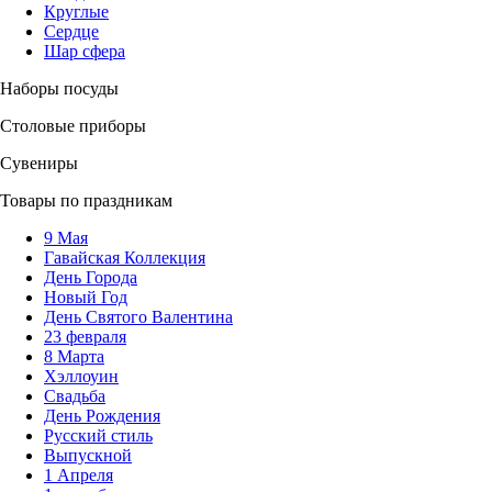
Круглые
Сердце
Шар сфера
Наборы посуды
Столовые приборы
Сувениры
Товары по праздникам
9 Мая
Гавайская Коллекция
День Города
Новый Год
День Святого Валентина
23 февраля
8 Марта
Хэллоуин
Свадьба
День Рождения
Русский стиль
Выпускной
1 Апреля