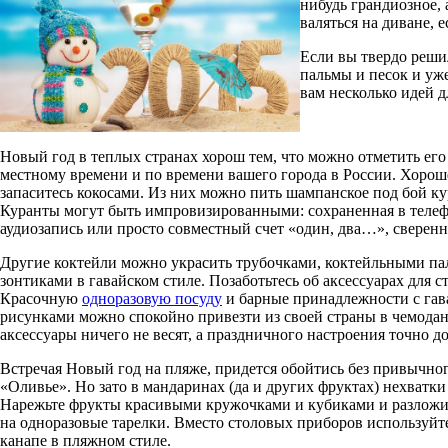
нибудь грандиозное, 
валяться на диване, 
Если вы твердо реш
пальмы и песок и уже
вам несколько идей д
Новый год в теплых странах хорош тем, что можно отметить его
местному времени и по времени вашего города в России. Хорош
запаситесь кокосами. Из них можно пить шампанское под бой ку
Куранты могут быть импровизированными: сохраненная в теле
аудиозапись или просто совместный счет «один, два…», сверенн
Другие коктейли можно украсить трубочками, коктейльными па
зонтиками в гавайском стиле. Позаботьтесь об аксессуарах для ст
Красочную
одноразовую посуду
и барные принадлежности с га
рисунками можно спокойно привезти из своей страны в чемодан
аксессуары ничего не весят, а праздничного настроения точно до
Встречая Новый год на пляже, придется обойтись без привычног
«Оливье». Но зато в мандаринах (да и других фруктах) нехватки 
Нарежьте фрукты красивыми кружочками и кубиками и разложи
на одноразовые тарелки. Вместо столовых приборов используйт
канапе в пляжном стиле.