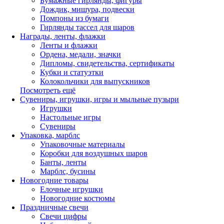
Бумажные гирлянды, фигуры
Дождик, мишура, подвески
Помпоны из бумаги
Гирлянды тассел для шаров
Награды, ленты, флажки
Ленты и флажки
Ордена, медали, значки
Дипломы, свидетельства, сертификаты
Кубки и статуэтки
Колокольчики для выпускников
Посмотреть ещё
Сувениры, игрушки, игры и мыльные пузыри
Игрушки
Настольные игры
Сувениры
Упаковка, марблс
Упаковочные материалы
Коробки для воздушных шаров
Банты, ленты
Марблс, бусины
Новогодние товары
Елочные игрушки
Новогодние костюмы
Праздничные свечи
Свечи цифры