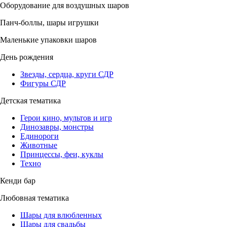
Оборудование для воздушных шаров
Панч-боллы, шары игрушки
Маленькие упаковки шаров
День рождения
Звезды, сердца, круги СДР
Фигуры СДР
Детская тематика
Герои кино, мультов и игр
Динозавры, монстры
Единороги
Животные
Принцессы, феи, куклы
Техно
Кенди бар
Любовная тематика
Шары для влюбленных
Шары для свадьбы