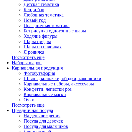
Детская тематика
Кенди бар
Любовная тематика
Новый год
Праздничная тематика
Без рисунка однотонные шары
Ходячие фигуры
Шары цифры
Шары на палочках
Я родился
Посмотреть ещё
Наборы шаров
Карнавальная продукция
Фотобутафория
Шляпы, колпачки, ободки, кокошники
Карнавальные наборы, аксессуары
Конфетти, лепестки роз
Карнавальные маски
Очки
Посмотреть ещё
Праздничная посуда
На день рождения
Посуда для девочек
Посуда для мальчиков
Для малышей