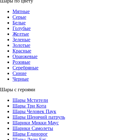
Шары по цвету
Мятные
Серые
Белые
Голубые
Желтые
Зеленые
Золотые
Красные
Оранжевые
Розовые
Серебряные
Синие
Черные
Шары с героями
Шары Мстители
Шары Три Кота
Шары Человек Паук
Шары Щенячий патруль
Шарики Микки Маус
Шарики Самолеты
Шары Единорог
Шары Леди Баг