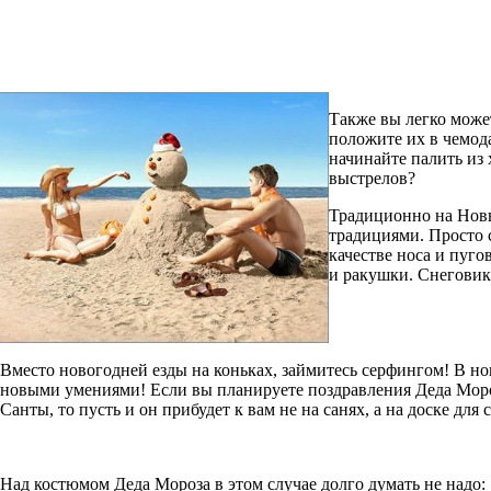
Также вы легко може
положите их в чемод
начинайте палить из 
выстрелов?
Традиционно на Новы
традициями. Просто с
качестве носа и пуг
и ракушки. Снеговик
Вместо новогодней езды на коньках, займитесь серфингом! В но
новыми умениями! Если вы планируете поздравления Деда Мор
Санты, то пусть и он прибудет к вам не на санях, а на доске для 
Над костюмом Деда Мороза в этом случае долго думать не надо: