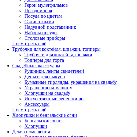
Герои мультфильмов
Праздничная
Посуда по цветам
С животными
Надувной подстаканник
Наборы посуды
Столовые приборы
Посмотреть ещё
Трубочки для коктейля, шпажки, топперы
Трубочки для коктейля, шпажки
Топперы для торта
Свадебные аксессуары
Рушники, ленты свидетелей
Деньги для выкупа
Бумажные гирлянды, украшения на свадьбу
Украшения на машину
Хлопушки на свадьбу
Искусственные лепестки роз
Аксессуары
Посмотреть ещё
Хлопушки и бенгальские огни
Бенгальские огни
Хлопушки
Декор помещения