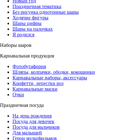
Новый год
Праздничная тематика
Без рисунка однотонные шары
Ходячие фигуры
Шары цифры
Шары на палочках
Я родился
Наборы шаров
Карнавальная продукция
Фотобутафория
Шляпы, колпачки, ободки, кокошники
Карнавальные наборы, аксессуары
Конфетти, лепестки роз
Карнавальные маски
Очки
Праздничная посуда
На день рождения
Посуда для девочек
Посуда для мальчиков
Для малышей
Герои мультфильмов