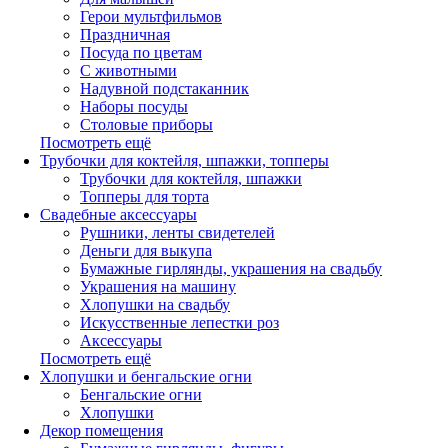
Герои мультфильмов
Праздничная
Посуда по цветам
С животными
Надувной подстаканник
Наборы посуды
Столовые приборы
Посмотреть ещё
Трубочки для коктейля, шпажки, топперы
Трубочки для коктейля, шпажки
Топперы для торта
Свадебные аксессуары
Рушники, ленты свидетелей
Деньги для выкупа
Бумажные гирлянды, украшения на свадьбу
Украшения на машину
Хлопушки на свадьбу
Искусственные лепестки роз
Аксессуары
Посмотреть ещё
Хлопушки и бенгальские огни
Бенгальские огни
Хлопушки
Декор помещения