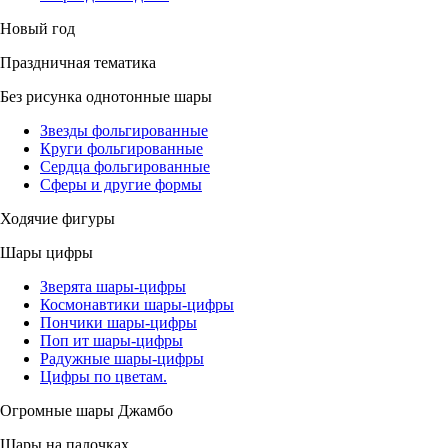
Новый год
Праздничная тематика
Без рисунка однотонные шары
Звезды фольгированные
Круги фольгированные
Сердца фольгированные
Сферы и другие формы
Ходячие фигуры
Шары цифры
Зверята шары-цифры
Космонавтики шары-цифры
Пончики шары-цифры
Поп ит шары-цифры
Радужные шары-цифры
Цифры по цветам.
Огромные шары Джамбо
Шары на палочках