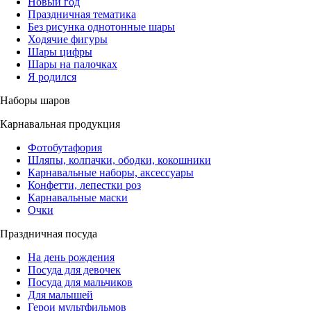
Новый год
Праздничная тематика
Без рисунка однотонные шары
Ходячие фигуры
Шары цифры
Шары на палочках
Я родился
Наборы шаров
Карнавальная продукция
Фотобутафория
Шляпы, колпачки, ободки, кокошники
Карнавальные наборы, аксессуары
Конфетти, лепестки роз
Карнавальные маски
Очки
Праздничная посуда
На день рождения
Посуда для девочек
Посуда для мальчиков
Для малышей
Герои мультфильмов