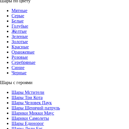
Шары по цвету
Мятные
Серые
Белые
Голубые
Желтые
Зеленые
Золотые
Красные
Оранжевые
Розовые
Серебряные
Синие
Черные
Шары с героями
Шары Мстители
Шары Три Кота
Шары Человек Паук
Шары Щенячий патруль
Шарики Микки Маус
Шарики Самолеты
Шары Единорог
Шары Леди Баг