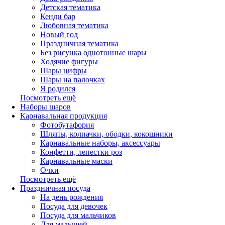
Детская тематика
Кенди бар
Любовная тематика
Новый год
Праздничная тематика
Без рисунка однотонные шары
Ходячие фигуры
Шары цифры
Шары на палочках
Я родился
Посмотреть ещё
Наборы шаров
Карнавальная продукция
Фотобутафория
Шляпы, колпачки, ободки, кокошники
Карнавальные наборы, аксессуары
Конфетти, лепестки роз
Карнавальные маски
Очки
Посмотреть ещё
Праздничная посуда
На день рождения
Посуда для девочек
Посуда для мальчиков
Для малышей