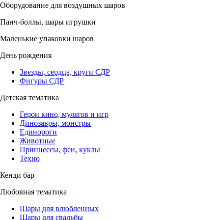
Оборудование для воздушных шаров
Панч-боллы, шары игрушки
Маленькие упаковки шаров
День рождения
Звезды, сердца, круги СДР
Фигуры СДР
Детская тематика
Герои кино, мультов и игр
Динозавры, монстры
Единороги
Животные
Принцессы, феи, куклы
Техно
Кенди бар
Любовная тематика
Шары для влюбленных
Шары для свадьбы