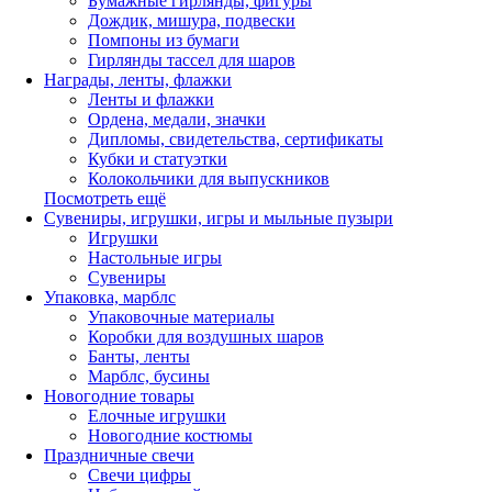
Бумажные гирлянды, фигуры
Дождик, мишура, подвески
Помпоны из бумаги
Гирлянды тассел для шаров
Награды, ленты, флажки
Ленты и флажки
Ордена, медали, значки
Дипломы, свидетельства, сертификаты
Кубки и статуэтки
Колокольчики для выпускников
Посмотреть ещё
Сувениры, игрушки, игры и мыльные пузыри
Игрушки
Настольные игры
Сувениры
Упаковка, марблс
Упаковочные материалы
Коробки для воздушных шаров
Банты, ленты
Марблс, бусины
Новогодние товары
Елочные игрушки
Новогодние костюмы
Праздничные свечи
Свечи цифры