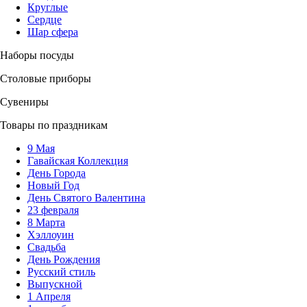
Круглые
Сердце
Шар сфера
Наборы посуды
Столовые приборы
Сувениры
Товары по праздникам
9 Мая
Гавайская Коллекция
День Города
Новый Год
День Святого Валентина
23 февраля
8 Марта
Хэллоуин
Свадьба
День Рождения
Русский стиль
Выпускной
1 Апреля