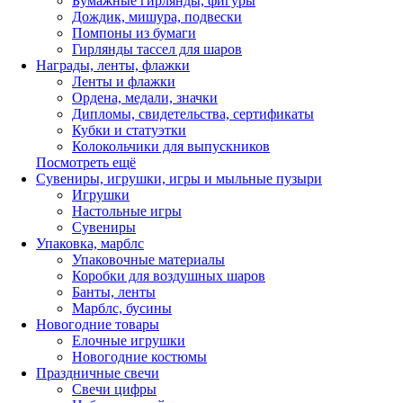
Бумажные гирлянды, фигуры
Дождик, мишура, подвески
Помпоны из бумаги
Гирлянды тассел для шаров
Награды, ленты, флажки
Ленты и флажки
Ордена, медали, значки
Дипломы, свидетельства, сертификаты
Кубки и статуэтки
Колокольчики для выпускников
Посмотреть ещё
Сувениры, игрушки, игры и мыльные пузыри
Игрушки
Настольные игры
Сувениры
Упаковка, марблс
Упаковочные материалы
Коробки для воздушных шаров
Банты, ленты
Марблс, бусины
Новогодние товары
Елочные игрушки
Новогодние костюмы
Праздничные свечи
Свечи цифры