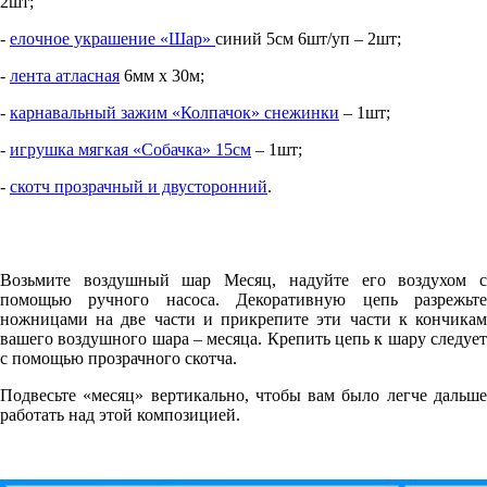
2шт;
-
елочное украшение «Шар»
синий 5см 6шт/уп – 2шт;
-
лента атласная
6мм х 30м;
-
карнавальный зажим «Колпачок» снежинки
– 1шт;
-
игрушка мягкая «Собачка» 15см
– 1шт;
-
скотч прозрачный и двусторонний
.
Возьмите воздушный шар Месяц, надуйте его воздухом с
помощью ручного насоса. Декоративную цепь разрежьте
ножницами на две части и прикрепите эти части к кончикам
вашего воздушного шара – месяца. Крепить цепь к шару следует
с помощью прозрачного скотча.
Подвесьте «месяц» вертикально, чтобы вам было легче дальше
работать над этой композицией.