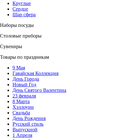
Круглые
Сердце
Шар сфера
Наборы посуды
Столовые приборы
Сувениры
Товары по праздникам
9 Мая
Гавайская Коллекция
День Города
Новый Год
День Святого Валентина
23 февраля
8 Марта
Хэллоуин
Свадьба
День Рождения
Русский стиль
Выпускной
1 Апреля