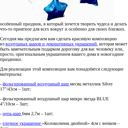
особенный праздник, в который хочется творить чудеса и делать
что-то приятное для всех вокруг и особенно для своих близких.
Сегодня мы предлагаем вам сделать красивую композицию
из
воздушных шаров и декоративных украшений
, которая может
быть замечательным подарком дорогому для вас человеку или,
просто, оригинальным украшением вашего дома в новогодние
праздники.
Для реализации этой композиции вам понадобятся следующие
материалы:
-
фольгированный воздушный шар
месяц металлик Silver
17"/43см – 1шт;
- фольгированный воздушный шар микро звезда BLUE
4"/10см – 3шт;
-
цепь-шар
6мм 2,7м – 1шт;
-
елочное украшение
«Колокольчик двойной» 4см с венком –