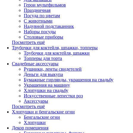
Герои мультфильмов
Праздничная
Посуда по цветам
С животными
Надувной подстаканник
Наборы посуды
Столовые приборы
Посмотреть ещё
Трубочки для коктейля, шпажки, топперы
Трубочки для коктейля, шпажки
Топперы для торта
Свадебные аксессуары
Рушники, ленты свидетелей
Деньги для выкупа
Бумажные гирлянды, украшения на свадьбу
Украшения на машину
Хлопушки на свадьбу
Искусственные лепестки роз
Аксессуары
Посмотреть ещё
Хлопушки и бенгальские огни
Бенгальские огни
Хлопушки
Декор помещения