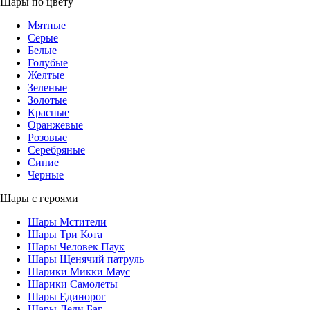
Шары по цвету
Мятные
Серые
Белые
Голубые
Желтые
Зеленые
Золотые
Красные
Оранжевые
Розовые
Серебряные
Синие
Черные
Шары с героями
Шары Мстители
Шары Три Кота
Шары Человек Паук
Шары Щенячий патруль
Шарики Микки Маус
Шарики Самолеты
Шары Единорог
Шары Леди Баг