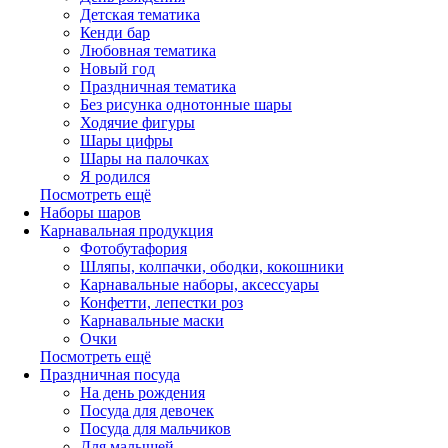
Детская тематика
Кенди бар
Любовная тематика
Новый год
Праздничная тематика
Без рисунка однотонные шары
Ходячие фигуры
Шары цифры
Шары на палочках
Я родился
Посмотреть ещё
Наборы шаров
Карнавальная продукция
Фотобутафория
Шляпы, колпачки, ободки, кокошники
Карнавальные наборы, аксессуары
Конфетти, лепестки роз
Карнавальные маски
Очки
Посмотреть ещё
Праздничная посуда
На день рождения
Посуда для девочек
Посуда для мальчиков
Для малышей