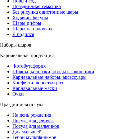
Новый год
Праздничная тематика
Без рисунка однотонные шары
Ходячие фигуры
Шары цифры
Шары на палочках
Я родился
Наборы шаров
Карнавальная продукция
Фотобутафория
Шляпы, колпачки, ободки, кокошники
Карнавальные наборы, аксессуары
Конфетти, лепестки роз
Карнавальные маски
Очки
Праздничная посуда
На день рождения
Посуда для девочек
Посуда для мальчиков
Для малышей
Герои мультфильмов