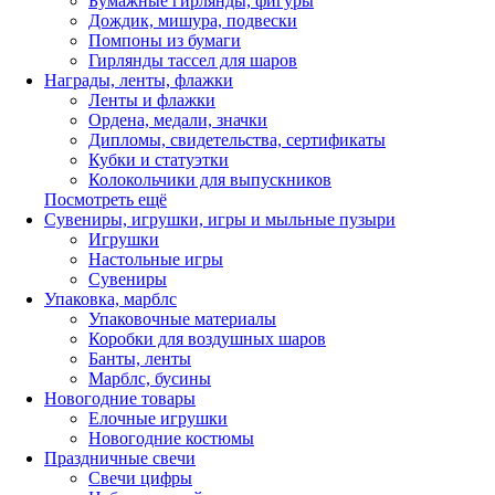
Бумажные гирлянды, фигуры
Дождик, мишура, подвески
Помпоны из бумаги
Гирлянды тассел для шаров
Награды, ленты, флажки
Ленты и флажки
Ордена, медали, значки
Дипломы, свидетельства, сертификаты
Кубки и статуэтки
Колокольчики для выпускников
Посмотреть ещё
Сувениры, игрушки, игры и мыльные пузыри
Игрушки
Настольные игры
Сувениры
Упаковка, марблс
Упаковочные материалы
Коробки для воздушных шаров
Банты, ленты
Марблс, бусины
Новогодние товары
Елочные игрушки
Новогодние костюмы
Праздничные свечи
Свечи цифры