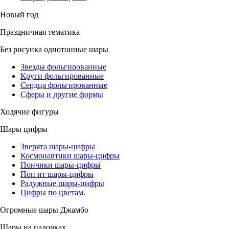
Новый год
Праздничная тематика
Без рисунка однотонные шары
Звезды фольгированные
Круги фольгированные
Сердца фольгированные
Сферы и другие формы
Ходячие фигуры
Шары цифры
Зверята шары-цифры
Космонавтики шары-цифры
Пончики шары-цифры
Поп ит шары-цифры
Радужные шары-цифры
Цифры по цветам.
Огромные шары Джамбо
Шары на палочках