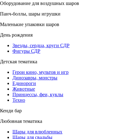
Оборудование для воздушных шаров
Панч-боллы, шары игрушки
Маленькие упаковки шаров
День рождения
Звезды, сердца, круги СДР
Фигуры СДР
Детская тематика
Герои кино, мультов и игр
Динозавры, монстры
Единороги
Животные
Принцессы, феи, куклы
Техно
Кенди бар
Любовная тематика
Шары для влюбленных
Шары для свадьбы