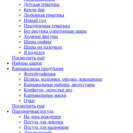
Детская тематика
Кенди бар
Любовная тематика
Новый год
Праздничная тематика
Без рисунка однотонные шары
Ходячие фигуры
Шары цифры
Шары на палочках
Я родился
Посмотреть ещё
Наборы шаров
Карнавальная продукция
Фотобутафория
Шляпы, колпачки, ободки, кокошники
Карнавальные наборы, аксессуары
Конфетти, лепестки роз
Карнавальные маски
Очки
Посмотреть ещё
Праздничная посуда
На день рождения
Посуда для девочек
Посуда для мальчиков
Для малышей