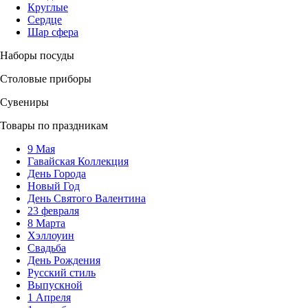
Круглые
Сердце
Шар сфера
Наборы посуды
Столовые приборы
Сувениры
Товары по праздникам
9 Мая
Гавайская Коллекция
День Города
Новый Год
День Святого Валентина
23 февраля
8 Марта
Хэллоуин
Свадьба
День Рождения
Русский стиль
Выпускной
1 Апреля