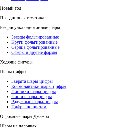
Новый год
Праздничная тематика
Без рисунка однотонные шары
Звезды фольгированные
Круги фольгированные
Сердца фольгированные
Сферы и другие формы
Ходячие фигуры
Шары цифры
Зверята шары-цифры
Космонавтики шары-цифры
Пончики шары-цифры
Поп ит шары-цифры
Радужные шары-цифры
Цифры по цветам.
Огромные шары Джамбо
Шары на палочках