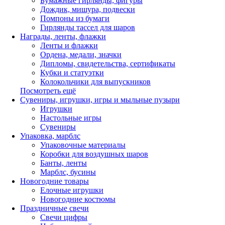
Бумажные гирлянды, фигуры
Дождик, мишура, подвески
Помпоны из бумаги
Гирлянды тассел для шаров
Награды, ленты, флажки
Ленты и флажки
Ордена, медали, значки
Дипломы, свидетельства, сертификаты
Кубки и статуэтки
Колокольчики для выпускников
Посмотреть ещё
Сувениры, игрушки, игры и мыльные пузыри
Игрушки
Настольные игры
Сувениры
Упаковка, марблс
Упаковочные материалы
Коробки для воздушных шаров
Банты, ленты
Марблс, бусины
Новогодние товары
Елочные игрушки
Новогодние костюмы
Праздничные свечи
Свечи цифры