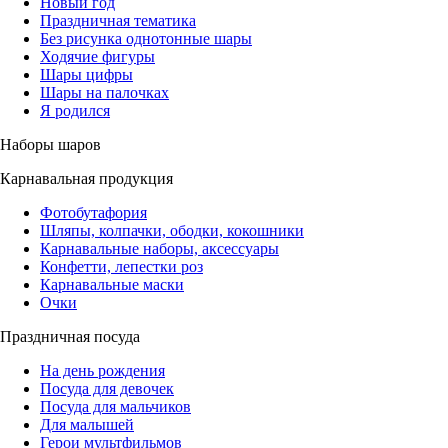
Новый год
Праздничная тематика
Без рисунка однотонные шары
Ходячие фигуры
Шары цифры
Шары на палочках
Я родился
Наборы шаров
Карнавальная продукция
Фотобутафория
Шляпы, колпачки, ободки, кокошники
Карнавальные наборы, аксессуары
Конфетти, лепестки роз
Карнавальные маски
Очки
Праздничная посуда
На день рождения
Посуда для девочек
Посуда для мальчиков
Для малышей
Герои мультфильмов