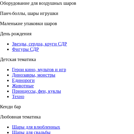
Оборудование для воздушных шаров
Панч-боллы, шары игрушки
Маленькие упаковки шаров
День рождения
Звезды, сердца, круги СДР
Фигуры СДР
Детская тематика
Герои кино, мультов и игр
Динозавры, монстры
Единороги
Животные
Принцессы, феи, куклы
Техно
Кенди бар
Любовная тематика
Шары для влюбленных
Шары для свадьбы