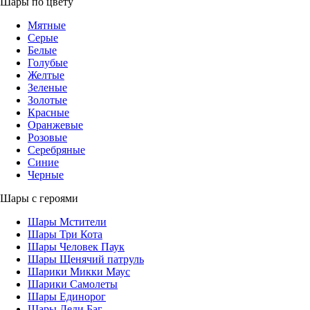
Шары по цвету
Мятные
Серые
Белые
Голубые
Желтые
Зеленые
Золотые
Красные
Оранжевые
Розовые
Серебряные
Синие
Черные
Шары с героями
Шары Мстители
Шары Три Кота
Шары Человек Паук
Шары Щенячий патруль
Шарики Микки Маус
Шарики Самолеты
Шары Единорог
Шары Леди Баг