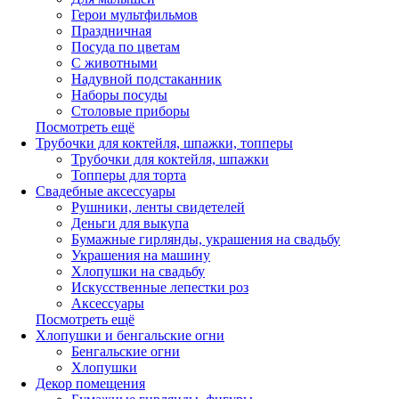
Герои мультфильмов
Праздничная
Посуда по цветам
С животными
Надувной подстаканник
Наборы посуды
Столовые приборы
Посмотреть ещё
Трубочки для коктейля, шпажки, топперы
Трубочки для коктейля, шпажки
Топперы для торта
Свадебные аксессуары
Рушники, ленты свидетелей
Деньги для выкупа
Бумажные гирлянды, украшения на свадьбу
Украшения на машину
Хлопушки на свадьбу
Искусственные лепестки роз
Аксессуары
Посмотреть ещё
Хлопушки и бенгальские огни
Бенгальские огни
Хлопушки
Декор помещения