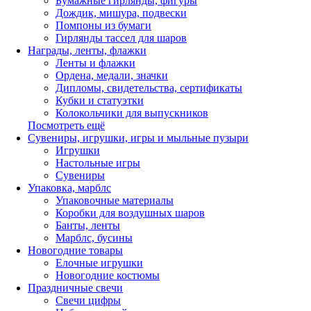
Бумажные гирлянды, фигуры
Дождик, мишура, подвески
Помпоны из бумаги
Гирлянды тассел для шаров
Награды, ленты, флажки
Ленты и флажки
Ордена, медали, значки
Дипломы, свидетельства, сертификаты
Кубки и статуэтки
Колокольчики для выпускников
Посмотреть ещё
Сувениры, игрушки, игры и мыльные пузыри
Игрушки
Настольные игры
Сувениры
Упаковка, марблс
Упаковочные материалы
Коробки для воздушных шаров
Банты, ленты
Марблс, бусины
Новогодние товары
Елочные игрушки
Новогодние костюмы
Праздничные свечи
Свечи цифры