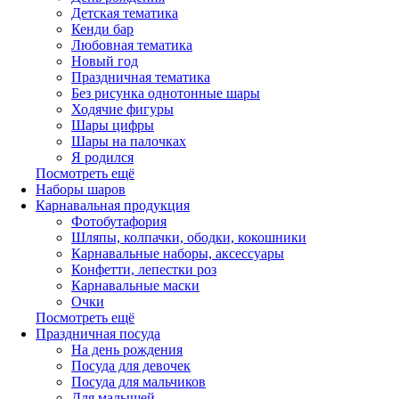
Детская тематика
Кенди бар
Любовная тематика
Новый год
Праздничная тематика
Без рисунка однотонные шары
Ходячие фигуры
Шары цифры
Шары на палочках
Я родился
Посмотреть ещё
Наборы шаров
Карнавальная продукция
Фотобутафория
Шляпы, колпачки, ободки, кокошники
Карнавальные наборы, аксессуары
Конфетти, лепестки роз
Карнавальные маски
Очки
Посмотреть ещё
Праздничная посуда
На день рождения
Посуда для девочек
Посуда для мальчиков
Для малышей