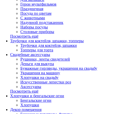
Герои мультфильмов
Праздничная
Посуда по цветам
С животными
Надувной подстаканник
Наборы посуды
Столовые приборы
Посмотреть ещё
Трубочки для коктейля, шпажки, топперы
Трубочки для коктейля, шпажки
Топперы для торта
Свадебные аксессуары
Рушники, ленты свидетелей
Деньги для выкупа
Бумажные гирлянды, украшения на свадьбу
Украшения на машину
Хлопушки на свадьбу
Искусственные лепестки роз
Аксессуары
Посмотреть ещё
Хлопушки и бенгальские огни
Бенгальские огни
Хлопушки
Декор помещения