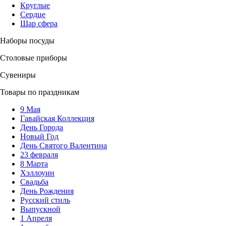
Круглые
Сердце
Шар сфера
Наборы посуды
Столовые приборы
Сувениры
Товары по праздникам
9 Мая
Гавайская Коллекция
День Города
Новый Год
День Святого Валентина
23 февраля
8 Марта
Хэллоуин
Свадьба
День Рождения
Русский стиль
Выпускной
1 Апреля