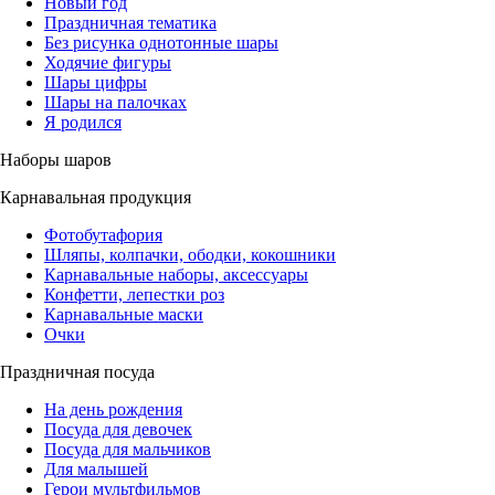
Новый год
Праздничная тематика
Без рисунка однотонные шары
Ходячие фигуры
Шары цифры
Шары на палочках
Я родился
Наборы шаров
Карнавальная продукция
Фотобутафория
Шляпы, колпачки, ободки, кокошники
Карнавальные наборы, аксессуары
Конфетти, лепестки роз
Карнавальные маски
Очки
Праздничная посуда
На день рождения
Посуда для девочек
Посуда для мальчиков
Для малышей
Герои мультфильмов