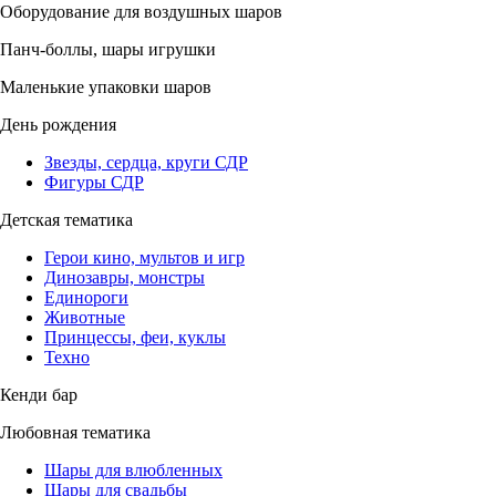
Оборудование для воздушных шаров
Панч-боллы, шары игрушки
Маленькие упаковки шаров
День рождения
Звезды, сердца, круги СДР
Фигуры СДР
Детская тематика
Герои кино, мультов и игр
Динозавры, монстры
Единороги
Животные
Принцессы, феи, куклы
Техно
Кенди бар
Любовная тематика
Шары для влюбленных
Шары для свадьбы