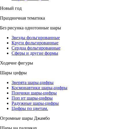
Новый год
Праздничная тематика
Без рисунка однотонные шары
Звезды фольгированные
Круги фольгированные
Сердца фольгированные
Сферы и другие формы
Ходячие фигуры
Шары цифры
Зверята шары-цифры
Космонавтики шары-цифры
Пончики шары-цифры
Поп ит шары-цифры
Радужные шары-цифры
Цифры по цветам.
Огромные шары Джамбо
Шары на палочках