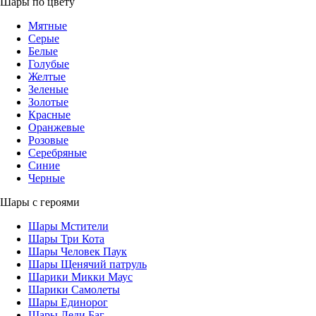
Шары по цвету
Мятные
Серые
Белые
Голубые
Желтые
Зеленые
Золотые
Красные
Оранжевые
Розовые
Серебряные
Синие
Черные
Шары с героями
Шары Мстители
Шары Три Кота
Шары Человек Паук
Шары Щенячий патруль
Шарики Микки Маус
Шарики Самолеты
Шары Единорог
Шары Леди Баг