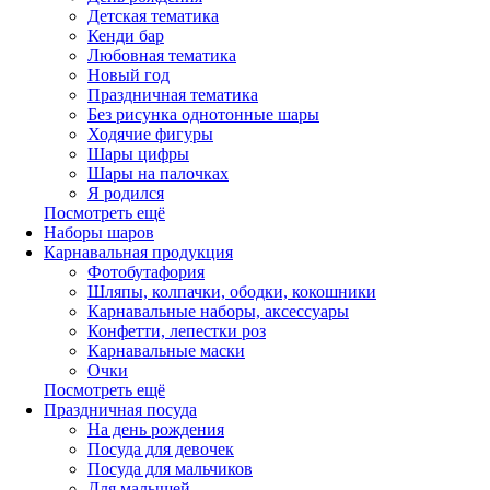
Детская тематика
Кенди бар
Любовная тематика
Новый год
Праздничная тематика
Без рисунка однотонные шары
Ходячие фигуры
Шары цифры
Шары на палочках
Я родился
Посмотреть ещё
Наборы шаров
Карнавальная продукция
Фотобутафория
Шляпы, колпачки, ободки, кокошники
Карнавальные наборы, аксессуары
Конфетти, лепестки роз
Карнавальные маски
Очки
Посмотреть ещё
Праздничная посуда
На день рождения
Посуда для девочек
Посуда для мальчиков
Для малышей