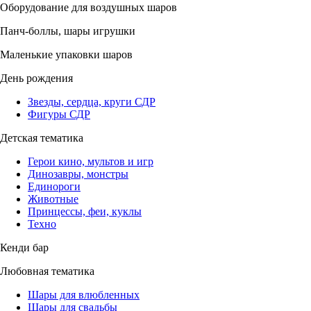
Оборудование для воздушных шаров
Панч-боллы, шары игрушки
Маленькие упаковки шаров
День рождения
Звезды, сердца, круги СДР
Фигуры СДР
Детская тематика
Герои кино, мультов и игр
Динозавры, монстры
Единороги
Животные
Принцессы, феи, куклы
Техно
Кенди бар
Любовная тематика
Шары для влюбленных
Шары для свадьбы