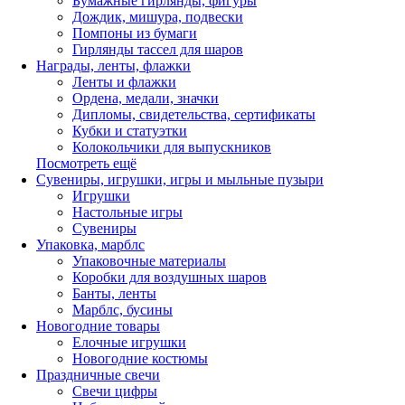
Бумажные гирлянды, фигуры
Дождик, мишура, подвески
Помпоны из бумаги
Гирлянды тассел для шаров
Награды, ленты, флажки
Ленты и флажки
Ордена, медали, значки
Дипломы, свидетельства, сертификаты
Кубки и статуэтки
Колокольчики для выпускников
Посмотреть ещё
Сувениры, игрушки, игры и мыльные пузыри
Игрушки
Настольные игры
Сувениры
Упаковка, марблс
Упаковочные материалы
Коробки для воздушных шаров
Банты, ленты
Марблс, бусины
Новогодние товары
Елочные игрушки
Новогодние костюмы
Праздничные свечи
Свечи цифры