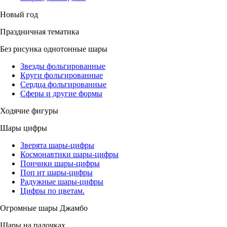
Новый год
Праздничная тематика
Без рисунка однотонные шары
Звезды фольгированные
Круги фольгированные
Сердца фольгированные
Сферы и другие формы
Ходячие фигуры
Шары цифры
Зверята шары-цифры
Космонавтики шары-цифры
Пончики шары-цифры
Поп ит шары-цифры
Радужные шары-цифры
Цифры по цветам.
Огромные шары Джамбо
Шары на палочках