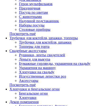
Герои мультфильмов
Праздничная
Посуда по цветам
С животными
Надувной подстаканник
Наборы посуды
Столовые приборы
Посмотреть ещё
Трубочки для коктейля, шпажки, топперы
Трубочки для коктейля, шпажки
Топперы для торта
Свадебные аксессуары
Рушники, ленты свидетелей
Деньги для выкупа
Бумажные гирлянды, украшения на свадьбу
Украшения на машину
Хлопушки на свадьбу
Искусственные лепестки роз
Аксессуары
Посмотреть ещё
Хлопушки и бенгальские огни
Бенгальские огни
Хлопушки
Декор помещения