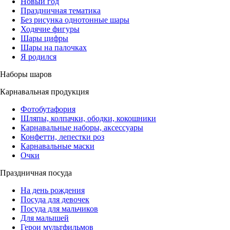
Новый год
Праздничная тематика
Без рисунка однотонные шары
Ходячие фигуры
Шары цифры
Шары на палочках
Я родился
Наборы шаров
Карнавальная продукция
Фотобутафория
Шляпы, колпачки, ободки, кокошники
Карнавальные наборы, аксессуары
Конфетти, лепестки роз
Карнавальные маски
Очки
Праздничная посуда
На день рождения
Посуда для девочек
Посуда для мальчиков
Для малышей
Герои мультфильмов