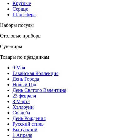
Круглые
Сердце
Шар сфера
Наборы посуды
Столовые приборы
Сувениры
Товары по праздникам
9 Мая
Гавайская Коллекция
День Города
Новый Год
День Святого Валентина
23 февраля
8 Марта
Хэллоуин
Свадьба
День Рождения
Русский стиль
Выпускной
1 Апреля