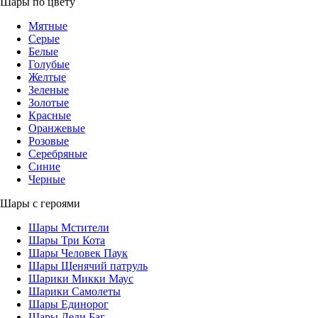
Шары по цвету
Мятные
Серые
Белые
Голубые
Желтые
Зеленые
Золотые
Красные
Оранжевые
Розовые
Серебряные
Синие
Черные
Шары с героями
Шары Мстители
Шары Три Кота
Шары Человек Паук
Шары Щенячий патруль
Шарики Микки Маус
Шарики Самолеты
Шары Единорог
Шары Леди Баг