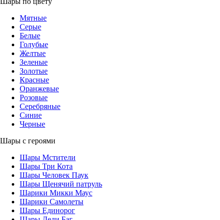
Шары по цвету
Мятные
Серые
Белые
Голубые
Желтые
Зеленые
Золотые
Красные
Оранжевые
Розовые
Серебряные
Синие
Черные
Шары с героями
Шары Мстители
Шары Три Кота
Шары Человек Паук
Шары Щенячий патруль
Шарики Микки Маус
Шарики Самолеты
Шары Единорог
Шары Леди Баг