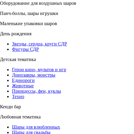
Оборудование для воздушных шаров
Панч-боллы, шары игрушки
Маленькие упаковки шаров
День рождения
Звезды, сердца, круги СДР
Фигуры СДР
Детская тематика
Герои кино, мультов и игр
Динозавры, монстры
Единороги
Животные
Принцессы, феи, куклы
Техно
Кенди бар
Любовная тематика
Шары для влюбленных
Шары для свадьбы