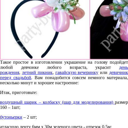
Такое простое в изготовлении украшение на голову подойдет
любой девчонке любого возраста, украсит
день
рождения
,
летний пикник
,
гавайскую вечеринку
или
девични
перед свадьбой
. Вам понадобится совсем немного материала
несколько минут и хорошее настроение:
Итак, приготовьте:
воздушный шарик – колбаску (шар для моделирования)
размер
160 – 1шт;
бутоньерки
– 2 шт;
атласную ленту 6мм х 30м зеленого цвета - отрезок 0,5м;