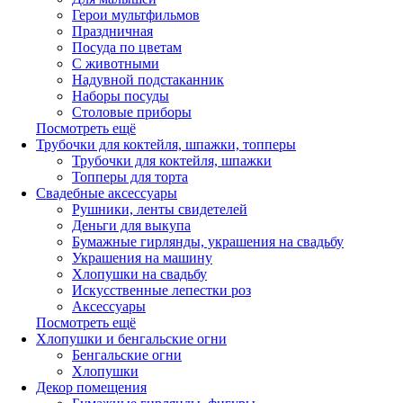
Герои мультфильмов
Праздничная
Посуда по цветам
С животными
Надувной подстаканник
Наборы посуды
Столовые приборы
Посмотреть ещё
Трубочки для коктейля, шпажки, топперы
Трубочки для коктейля, шпажки
Топперы для торта
Свадебные аксессуары
Рушники, ленты свидетелей
Деньги для выкупа
Бумажные гирлянды, украшения на свадьбу
Украшения на машину
Хлопушки на свадьбу
Искусственные лепестки роз
Аксессуары
Посмотреть ещё
Хлопушки и бенгальские огни
Бенгальские огни
Хлопушки
Декор помещения