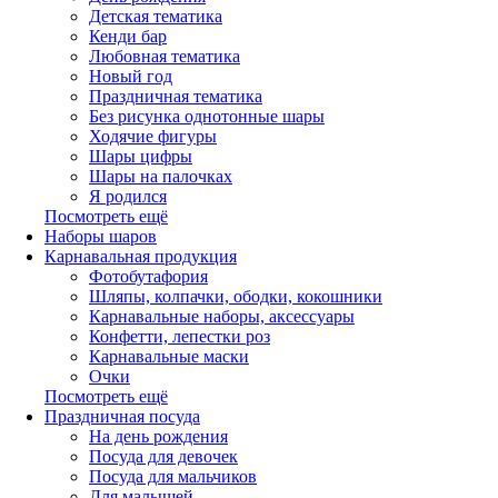
Детская тематика
Кенди бар
Любовная тематика
Новый год
Праздничная тематика
Без рисунка однотонные шары
Ходячие фигуры
Шары цифры
Шары на палочках
Я родился
Посмотреть ещё
Наборы шаров
Карнавальная продукция
Фотобутафория
Шляпы, колпачки, ободки, кокошники
Карнавальные наборы, аксессуары
Конфетти, лепестки роз
Карнавальные маски
Очки
Посмотреть ещё
Праздничная посуда
На день рождения
Посуда для девочек
Посуда для мальчиков
Для малышей