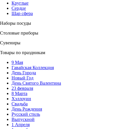
Круглые
Сердце
Шар сфера
Наборы посуды
Столовые приборы
Сувениры
Товары по праздникам
9 Мая
Гавайская Коллекция
День Города
Новый Год
День Святого Валентина
23 февраля
8 Марта
Хэллоуин
Свадьба
День Рождения
Русский стиль
Выпускной
1 Апреля