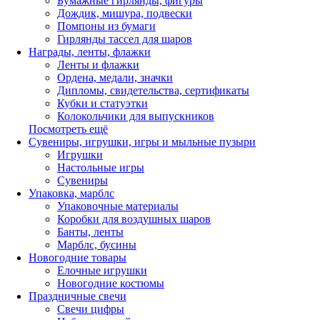
Бумажные гирлянды, фигуры
Дождик, мишура, подвески
Помпоны из бумаги
Гирлянды тассел для шаров
Награды, ленты, флажки
Ленты и флажки
Ордена, медали, значки
Дипломы, свидетельства, сертификаты
Кубки и статуэтки
Колокольчики для выпускников
Посмотреть ещё
Сувениры, игрушки, игры и мыльные пузыри
Игрушки
Настольные игры
Сувениры
Упаковка, марблс
Упаковочные материалы
Коробки для воздушных шаров
Банты, ленты
Марблс, бусины
Новогодние товары
Елочные игрушки
Новогодние костюмы
Праздничные свечи
Свечи цифры