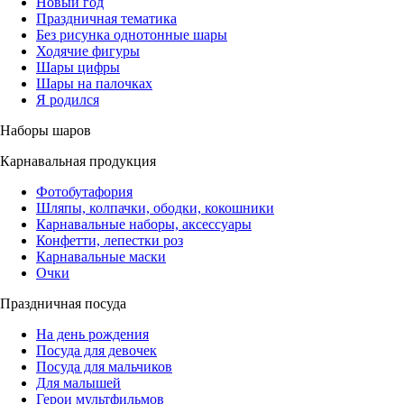
Новый год
Праздничная тематика
Без рисунка однотонные шары
Ходячие фигуры
Шары цифры
Шары на палочках
Я родился
Наборы шаров
Карнавальная продукция
Фотобутафория
Шляпы, колпачки, ободки, кокошники
Карнавальные наборы, аксессуары
Конфетти, лепестки роз
Карнавальные маски
Очки
Праздничная посуда
На день рождения
Посуда для девочек
Посуда для мальчиков
Для малышей
Герои мультфильмов