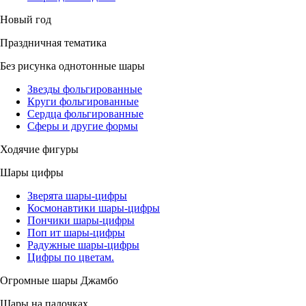
Новый год
Праздничная тематика
Без рисунка однотонные шары
Звезды фольгированные
Круги фольгированные
Сердца фольгированные
Сферы и другие формы
Ходячие фигуры
Шары цифры
Зверята шары-цифры
Космонавтики шары-цифры
Пончики шары-цифры
Поп ит шары-цифры
Радужные шары-цифры
Цифры по цветам.
Огромные шары Джамбо
Шары на палочках