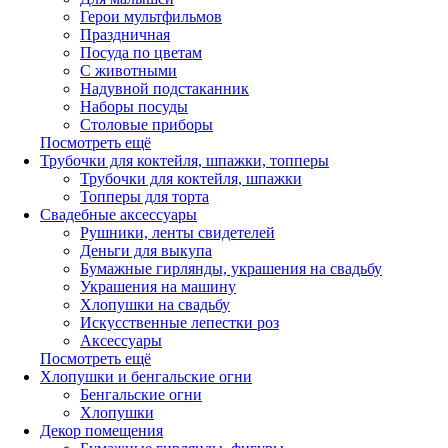
Герои мультфильмов
Праздничная
Посуда по цветам
С животными
Надувной подстаканник
Наборы посуды
Столовые приборы
Посмотреть ещё
Трубочки для коктейля, шпажки, топперы
Трубочки для коктейля, шпажки
Топперы для торта
Свадебные аксессуары
Рушники, ленты свидетелей
Деньги для выкупа
Бумажные гирлянды, украшения на свадьбу
Украшения на машину
Хлопушки на свадьбу
Искусственные лепестки роз
Аксессуары
Посмотреть ещё
Хлопушки и бенгальские огни
Бенгальские огни
Хлопушки
Декор помещения