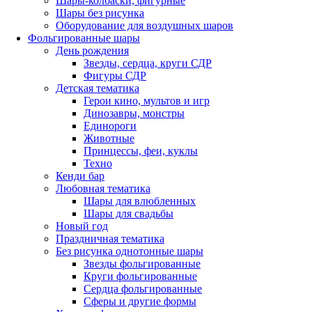
Шары-колбаски, фигурные
Шары без рисунка
Оборудование для воздушных шаров
Фольгированные шары
День рождения
Звезды, сердца, круги СДР
Фигуры СДР
Детская тематика
Герои кино, мультов и игр
Динозавры, монстры
Единороги
Животные
Принцессы, феи, куклы
Техно
Кенди бар
Любовная тематика
Шары для влюбленных
Шары для свадьбы
Новый год
Праздничная тематика
Без рисунка однотонные шары
Звезды фольгированные
Круги фольгированные
Сердца фольгированные
Сферы и другие формы