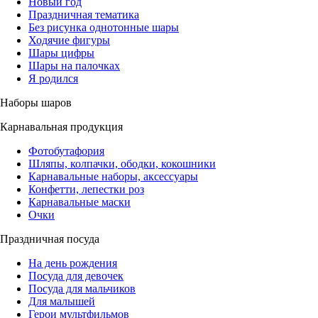
Новый год
Праздничная тематика
Без рисунка однотонные шары
Ходячие фигуры
Шары цифры
Шары на палочках
Я родился
Наборы шаров
Карнавальная продукция
Фотобутафория
Шляпы, колпачки, ободки, кокошники
Карнавальные наборы, аксессуары
Конфетти, лепестки роз
Карнавальные маски
Очки
Праздничная посуда
На день рождения
Посуда для девочек
Посуда для мальчиков
Для малышей
Герои мультфильмов