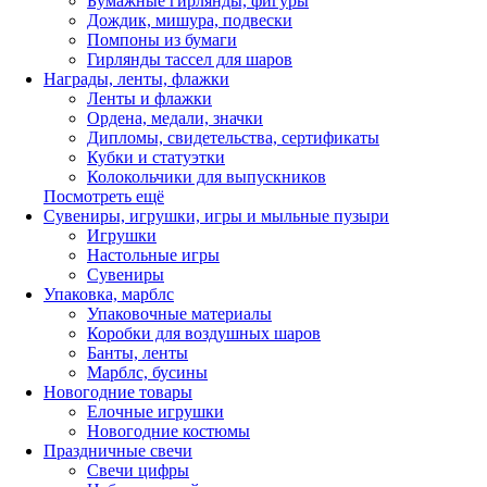
Бумажные гирлянды, фигуры
Дождик, мишура, подвески
Помпоны из бумаги
Гирлянды тассел для шаров
Награды, ленты, флажки
Ленты и флажки
Ордена, медали, значки
Дипломы, свидетельства, сертификаты
Кубки и статуэтки
Колокольчики для выпускников
Посмотреть ещё
Сувениры, игрушки, игры и мыльные пузыри
Игрушки
Настольные игры
Сувениры
Упаковка, марблс
Упаковочные материалы
Коробки для воздушных шаров
Банты, ленты
Марблс, бусины
Новогодние товары
Елочные игрушки
Новогодние костюмы
Праздничные свечи
Свечи цифры