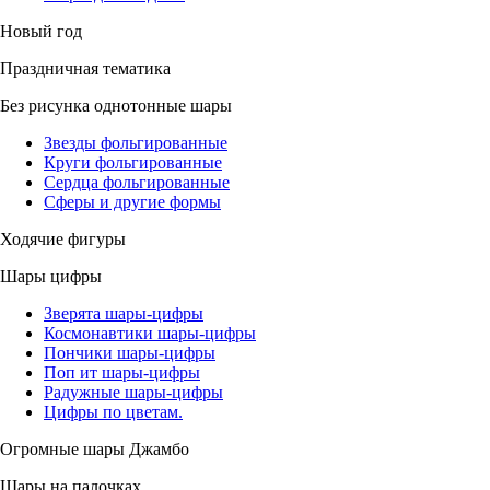
Новый год
Праздничная тематика
Без рисунка однотонные шары
Звезды фольгированные
Круги фольгированные
Сердца фольгированные
Сферы и другие формы
Ходячие фигуры
Шары цифры
Зверята шары-цифры
Космонавтики шары-цифры
Пончики шары-цифры
Поп ит шары-цифры
Радужные шары-цифры
Цифры по цветам.
Огромные шары Джамбо
Шары на палочках