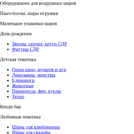
Оборудование для воздушных шаров
Панч-боллы, шары игрушки
Маленькие упаковки шаров
День рождения
Звезды, сердца, круги СДР
Фигуры СДР
Детская тематика
Герои кино, мультов и игр
Динозавры, монстры
Единороги
Животные
Принцессы, феи, куклы
Техно
Кенди бар
Любовная тематика
Шары для влюбленных
Шары для свадьбы