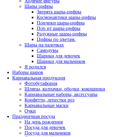
Ходячие фигуры
Шары цифры
Зверята шары-цифры
Космонавтики шары-цифры
Пончики шары-цифры
Поп ит шары-цифры
Радужные шары-цифры
Цифры по цветам.
Шары на палочках
Самодувы
Шарики для девочек
Шарики для мальчиков
Я родился
Наборы шаров
Карнавальная продукция
Фотобутафория
Шляпы, колпачки, ободки, кокошники
Карнавальные наборы, аксессуары
Конфетти, лепестки роз
Карнавальные маски
Очки
Праздничная посуда
На день рождения
Посуда для девочек
Посуда для мальчиков