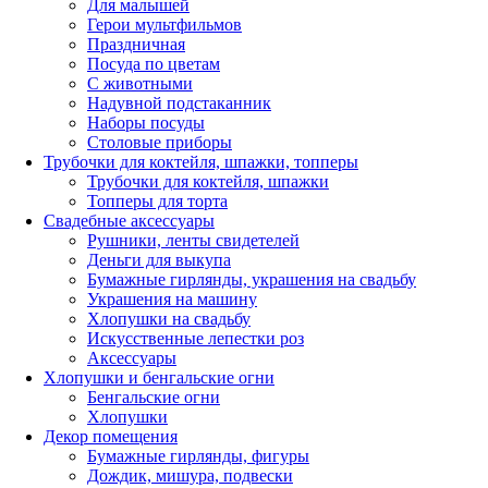
Для малышей
Герои мультфильмов
Праздничная
Посуда по цветам
С животными
Надувной подстаканник
Наборы посуды
Столовые приборы
Трубочки для коктейля, шпажки, топперы
Трубочки для коктейля, шпажки
Топперы для торта
Свадебные аксессуары
Рушники, ленты свидетелей
Деньги для выкупа
Бумажные гирлянды, украшения на свадьбу
Украшения на машину
Хлопушки на свадьбу
Искусственные лепестки роз
Аксессуары
Хлопушки и бенгальские огни
Бенгальские огни
Хлопушки
Декор помещения
Бумажные гирлянды, фигуры
Дождик, мишура, подвески