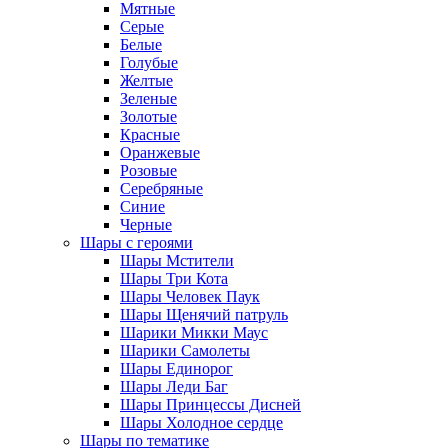
Мятные
Серые
Белые
Голубые
Желтые
Зеленые
Золотые
Красные
Оранжевые
Розовые
Серебряные
Синие
Черные
Шары с героями
Шары Мстители
Шары Три Кота
Шары Человек Паук
Шары Щенячий патруль
Шарики Микки Маус
Шарики Самолеты
Шары Единорог
Шары Леди Баг
Шары Принцессы Дисней
Шары Холодное сердце
Шары по тематике