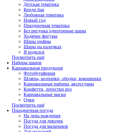
Детская тематика
Кенди бар
Любовная тематика
Новый год
Праздничная тематика
Без рисунка однотонные шары
Ходячие фигуры
Шары цифры
Шары на палочках
Я родился
Посмотреть ещё
Наборы шаров
Карнавальная продукция
Фотобутафория
Шляпы, колпачки, ободки, кокошники
Карнавальные наборы, аксессуары
Конфетти, лепестки роз
Карнавальные маски
Очки
Посмотреть ещё
Праздничная посуда
На день рождения
Посуда для девочек
Посуда для мальчиков
Для малышей