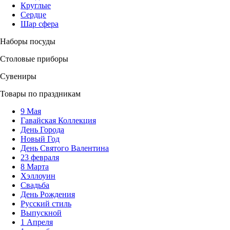
Круглые
Сердце
Шар сфера
Наборы посуды
Столовые приборы
Сувениры
Товары по праздникам
9 Мая
Гавайская Коллекция
День Города
Новый Год
День Святого Валентина
23 февраля
8 Марта
Хэллоуин
Свадьба
День Рождения
Русский стиль
Выпускной
1 Апреля