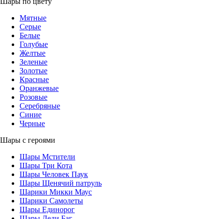
Шары по цвету
Мятные
Серые
Белые
Голубые
Желтые
Зеленые
Золотые
Красные
Оранжевые
Розовые
Серебряные
Синие
Черные
Шары с героями
Шары Мстители
Шары Три Кота
Шары Человек Паук
Шары Щенячий патруль
Шарики Микки Маус
Шарики Самолеты
Шары Единорог
Шары Леди Баг