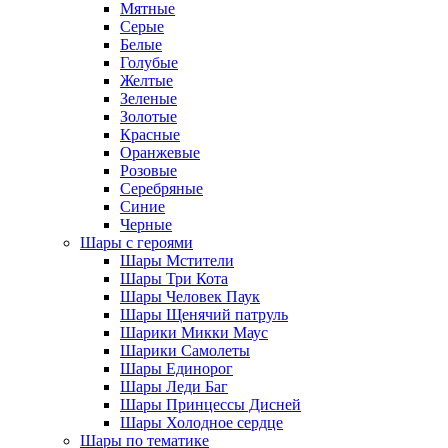
Мятные
Серые
Белые
Голубые
Желтые
Зеленые
Золотые
Красные
Оранжевые
Розовые
Серебряные
Синие
Черные
Шары с героями
Шары Мстители
Шары Три Кота
Шары Человек Паук
Шары Щенячий патруль
Шарики Микки Маус
Шарики Самолеты
Шары Единорог
Шары Леди Баг
Шары Принцессы Дисней
Шары Холодное сердце
Шары по тематике