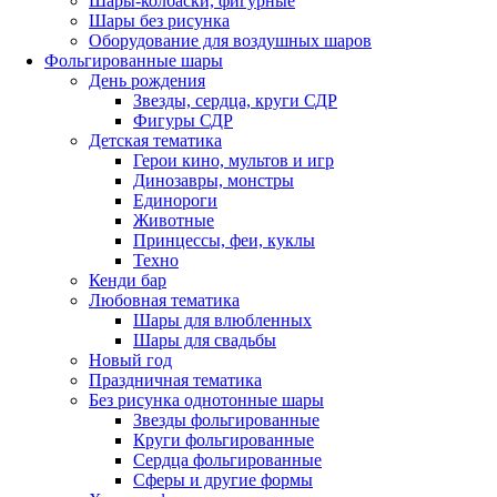
Шары-колбаски, фигурные
Шары без рисунка
Оборудование для воздушных шаров
Фольгированные шары
День рождения
Звезды, сердца, круги СДР
Фигуры СДР
Детская тематика
Герои кино, мультов и игр
Динозавры, монстры
Единороги
Животные
Принцессы, феи, куклы
Техно
Кенди бар
Любовная тематика
Шары для влюбленных
Шары для свадьбы
Новый год
Праздничная тематика
Без рисунка однотонные шары
Звезды фольгированные
Круги фольгированные
Сердца фольгированные
Сферы и другие формы