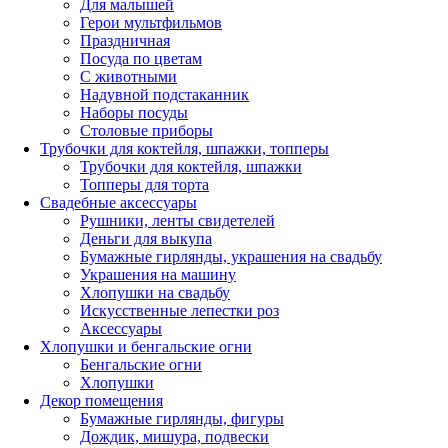
Для малышей
Герои мультфильмов
Праздничная
Посуда по цветам
С животными
Надувной подстаканник
Наборы посуды
Столовые приборы
Трубочки для коктейля, шпажки, топперы
Трубочки для коктейля, шпажки
Топперы для торта
Свадебные аксессуары
Рушники, ленты свидетелей
Деньги для выкупа
Бумажные гирлянды, украшения на свадьбу
Украшения на машину
Хлопушки на свадьбу
Искусственные лепестки роз
Аксессуары
Хлопушки и бенгальские огни
Бенгальские огни
Хлопушки
Декор помещения
Бумажные гирлянды, фигуры
Дождик, мишура, подвески