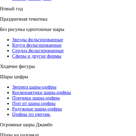
Новый год
Праздничная тематика
Без рисунка однотонные шары
Звезды фольгированные
Круги фольгированные
Сердца фольгированные
Сферы и другие формы
Ходячие фигуры
Шары цифры
Зверята шары-цифры
Космонавтики шары-цифры
Пончики шары-цифры
Поп ит шары-цифры
Радужные шары-цифры
Цифры по цветам.
Огромные шары Джамбо
Шары на палочках