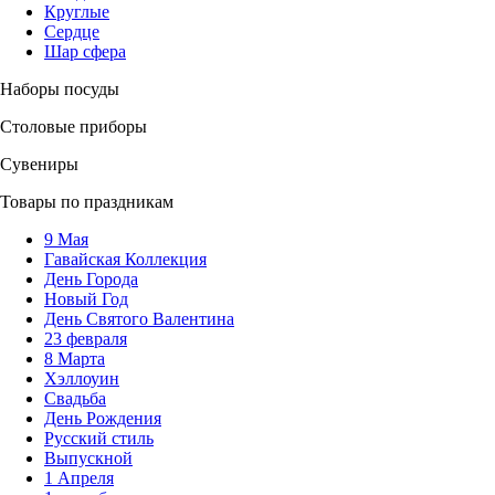
Круглые
Сердце
Шар сфера
Наборы посуды
Столовые приборы
Сувениры
Товары по праздникам
9 Мая
Гавайская Коллекция
День Города
Новый Год
День Святого Валентина
23 февраля
8 Марта
Хэллоуин
Свадьба
День Рождения
Русский стиль
Выпускной
1 Апреля