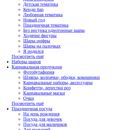
Детская тематика
Кенди бар
Любовная тематика
Новый год
Праздничная тематика
Без рисунка однотонные шары
Ходячие фигуры
Шары цифры
Шары на палочках
Я родился
Посмотреть ещё
Наборы шаров
Карнавальная продукция
Фотобутафория
Шляпы, колпачки, ободки, кокошники
Карнавальные наборы, аксессуары
Конфетти, лепестки роз
Карнавальные маски
Очки
Посмотреть ещё
Праздничная посуда
На день рождения
Посуда для девочек
Посуда для мальчиков
Для малышей