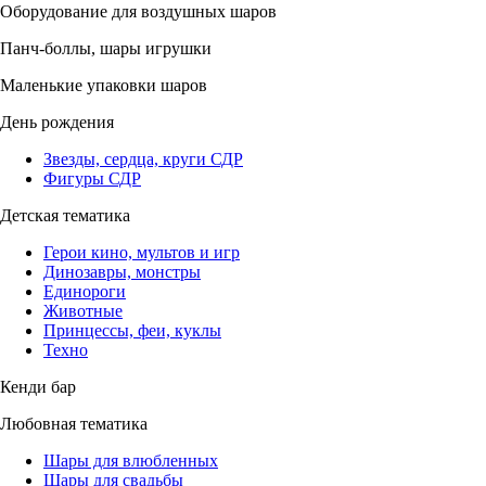
Оборудование для воздушных шаров
Панч-боллы, шары игрушки
Маленькие упаковки шаров
День рождения
Звезды, сердца, круги СДР
Фигуры СДР
Детская тематика
Герои кино, мультов и игр
Динозавры, монстры
Единороги
Животные
Принцессы, феи, куклы
Техно
Кенди бар
Любовная тематика
Шары для влюбленных
Шары для свадьбы