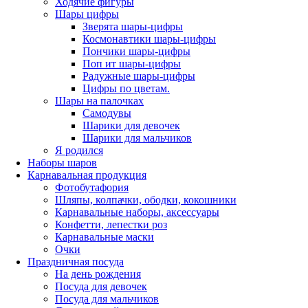
Ходячие фигуры
Шары цифры
Зверята шары-цифры
Космонавтики шары-цифры
Пончики шары-цифры
Поп ит шары-цифры
Радужные шары-цифры
Цифры по цветам.
Шары на палочках
Самодувы
Шарики для девочек
Шарики для мальчиков
Я родился
Наборы шаров
Карнавальная продукция
Фотобутафория
Шляпы, колпачки, ободки, кокошники
Карнавальные наборы, аксессуары
Конфетти, лепестки роз
Карнавальные маски
Очки
Праздничная посуда
На день рождения
Посуда для девочек
Посуда для мальчиков