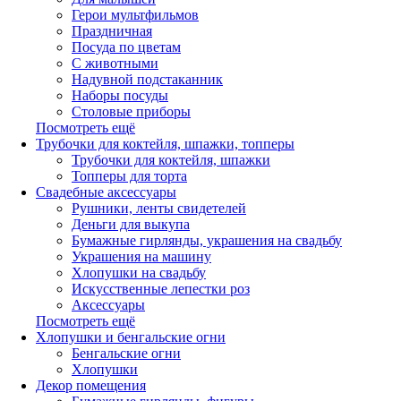
Герои мультфильмов
Праздничная
Посуда по цветам
С животными
Надувной подстаканник
Наборы посуды
Столовые приборы
Посмотреть ещё
Трубочки для коктейля, шпажки, топперы
Трубочки для коктейля, шпажки
Топперы для торта
Свадебные аксессуары
Рушники, ленты свидетелей
Деньги для выкупа
Бумажные гирлянды, украшения на свадьбу
Украшения на машину
Хлопушки на свадьбу
Искусственные лепестки роз
Аксессуары
Посмотреть ещё
Хлопушки и бенгальские огни
Бенгальские огни
Хлопушки
Декор помещения