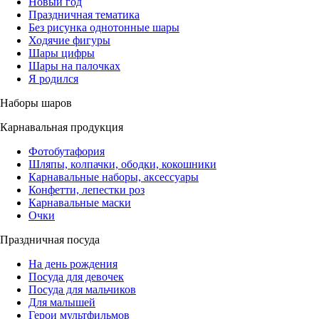
Новый год
Праздничная тематика
Без рисунка однотонные шары
Ходячие фигуры
Шары цифры
Шары на палочках
Я родился
Наборы шаров
Карнавальная продукция
Фотобутафория
Шляпы, колпачки, ободки, кокошники
Карнавальные наборы, аксессуары
Конфетти, лепестки роз
Карнавальные маски
Очки
Праздничная посуда
На день рождения
Посуда для девочек
Посуда для мальчиков
Для малышей
Герои мультфильмов