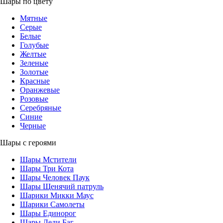
Шары по цвету
Мятные
Серые
Белые
Голубые
Желтые
Зеленые
Золотые
Красные
Оранжевые
Розовые
Серебряные
Синие
Черные
Шары с героями
Шары Мстители
Шары Три Кота
Шары Человек Паук
Шары Щенячий патруль
Шарики Микки Маус
Шарики Самолеты
Шары Единорог
Шары Леди Баг