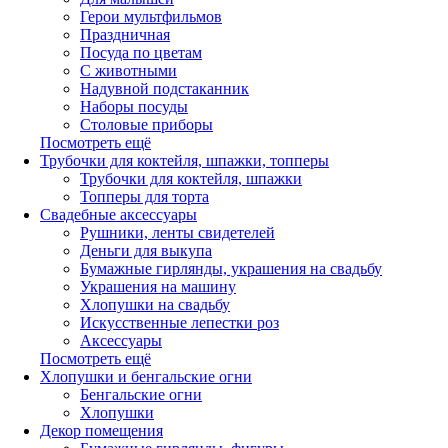
Герои мультфильмов
Праздничная
Посуда по цветам
С животными
Надувной подстаканник
Наборы посуды
Столовые приборы
Посмотреть ещё
Трубочки для коктейля, шпажки, топперы
Трубочки для коктейля, шпажки
Топперы для торта
Свадебные аксессуары
Рушники, ленты свидетелей
Деньги для выкупа
Бумажные гирлянды, украшения на свадьбу
Украшения на машину
Хлопушки на свадьбу
Искусственные лепестки роз
Аксессуары
Посмотреть ещё
Хлопушки и бенгальские огни
Бенгальские огни
Хлопушки
Декор помещения