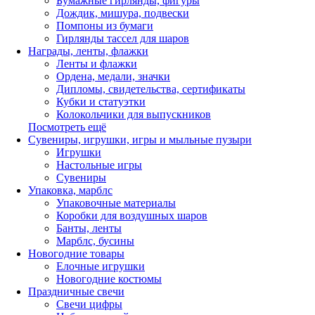
Бумажные гирлянды, фигуры
Дождик, мишура, подвески
Помпоны из бумаги
Гирлянды тассел для шаров
Награды, ленты, флажки
Ленты и флажки
Ордена, медали, значки
Дипломы, свидетельства, сертификаты
Кубки и статуэтки
Колокольчики для выпускников
Посмотреть ещё
Сувениры, игрушки, игры и мыльные пузыри
Игрушки
Настольные игры
Сувениры
Упаковка, марблс
Упаковочные материалы
Коробки для воздушных шаров
Банты, ленты
Марблс, бусины
Новогодние товары
Елочные игрушки
Новогодние костюмы
Праздничные свечи
Свечи цифры