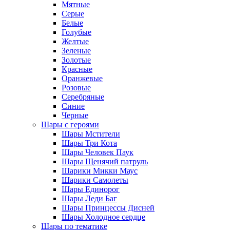
Мятные
Серые
Белые
Голубые
Желтые
Зеленые
Золотые
Красные
Оранжевые
Розовые
Серебряные
Синие
Черные
Шары с героями
Шары Мстители
Шары Три Кота
Шары Человек Паук
Шары Щенячий патруль
Шарики Микки Маус
Шарики Самолеты
Шары Единорог
Шары Леди Баг
Шары Принцессы Дисней
Шары Холодное сердце
Шары по тематике