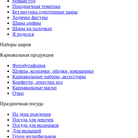
Новый год
Праздничная тематика
Без рисунка однотонные шары
Ходячие фигуры
Шары цифры
Шары на палочках
Я родился
Наборы шаров
Карнавальная продукция
Фотобутафория
Шляпы, колпачки, ободки, кокошники
Карнавальные наборы, аксессуары
Конфетти, лепестки роз
Карнавальные маски
Очки
Праздничная посуда
На день рождения
Посуда для девочек
Посуда для мальчиков
Для малышей
Герои мультфильмов