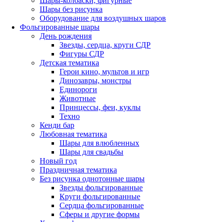
Шары-колбаски, фигурные
Шары без рисунка
Оборудование для воздушных шаров
Фольгированные шары
День рождения
Звезды, сердца, круги СДР
Фигуры СДР
Детская тематика
Герои кино, мультов и игр
Динозавры, монстры
Единороги
Животные
Принцессы, феи, куклы
Техно
Кенди бар
Любовная тематика
Шары для влюбленных
Шары для свадьбы
Новый год
Праздничная тематика
Без рисунка однотонные шары
Звезды фольгированные
Круги фольгированные
Сердца фольгированные
Сферы и другие формы