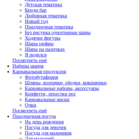
Детская тематика
Кенди бар
Любовная тематика
Новый год
Праздничная тематика
Без рисунка однотонные шары
Ходячие фигуры
Шары цифры
Шары на палочках
Я родился
Посмотреть ещё
Наборы шаров
Карнавальная продукция
Фотобутафория
Шляпы, колпачки, ободки, кокошники
Карнавальные наборы, аксессуары
Конфетти, лепестки роз
Карнавальные маски
Очки
Посмотреть ещё
Праздничная посуда
На день рождения
Посуда для девочек
Посуда для мальчиков
Для малышей