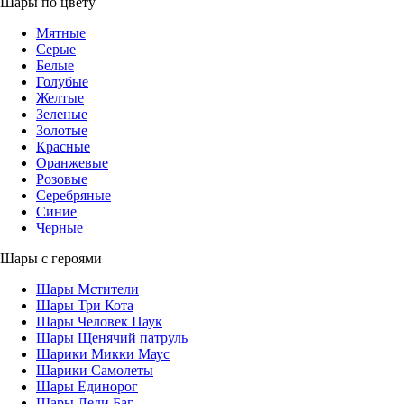
Шары по цвету
Мятные
Серые
Белые
Голубые
Желтые
Зеленые
Золотые
Красные
Оранжевые
Розовые
Серебряные
Синие
Черные
Шары с героями
Шары Мстители
Шары Три Кота
Шары Человек Паук
Шары Щенячий патруль
Шарики Микки Маус
Шарики Самолеты
Шары Единорог
Шары Леди Баг