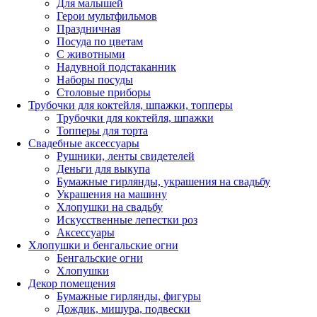
Для малышей
Герои мультфильмов
Праздничная
Посуда по цветам
С животными
Надувной подстаканник
Наборы посуды
Столовые приборы
Трубочки для коктейля, шпажки, топперы
Трубочки для коктейля, шпажки
Топперы для торта
Свадебные аксессуары
Рушники, ленты свидетелей
Деньги для выкупа
Бумажные гирлянды, украшения на свадьбу
Украшения на машину
Хлопушки на свадьбу
Искусственные лепестки роз
Аксессуары
Хлопушки и бенгальские огни
Бенгальские огни
Хлопушки
Декор помещения
Бумажные гирлянды, фигуры
Дождик, мишура, подвески