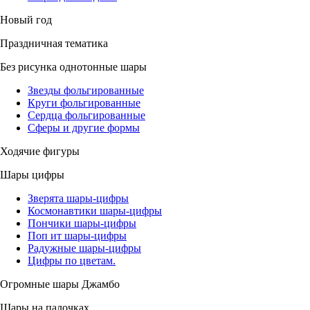
Новый год
Праздничная тематика
Без рисунка однотонные шары
Звезды фольгированные
Круги фольгированные
Сердца фольгированные
Сферы и другие формы
Ходячие фигуры
Шары цифры
Зверята шары-цифры
Космонавтики шары-цифры
Пончики шары-цифры
Поп ит шары-цифры
Радужные шары-цифры
Цифры по цветам.
Огромные шары Джамбо
Шары на палочках