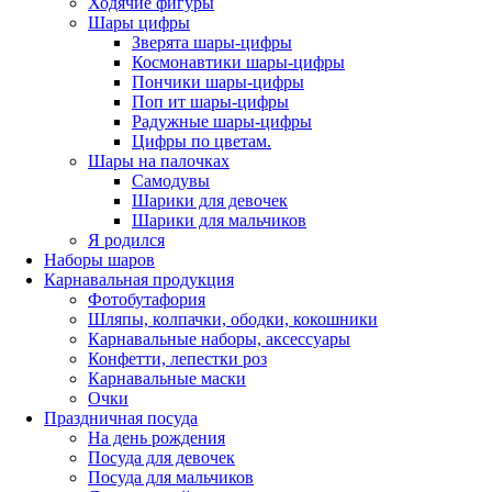
Ходячие фигуры
Шары цифры
Зверята шары-цифры
Космонавтики шары-цифры
Пончики шары-цифры
Поп ит шары-цифры
Радужные шары-цифры
Цифры по цветам.
Шары на палочках
Самодувы
Шарики для девочек
Шарики для мальчиков
Я родился
Наборы шаров
Карнавальная продукция
Фотобутафория
Шляпы, колпачки, ободки, кокошники
Карнавальные наборы, аксессуары
Конфетти, лепестки роз
Карнавальные маски
Очки
Праздничная посуда
На день рождения
Посуда для девочек
Посуда для мальчиков