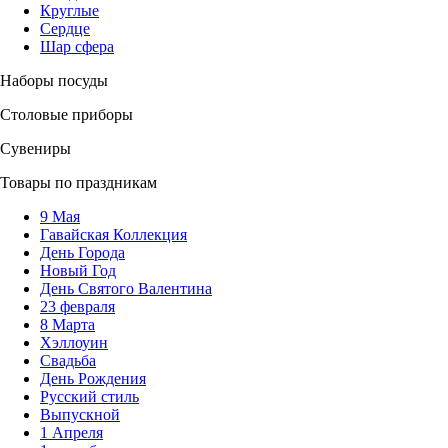
Круглые
Сердце
Шар сфера
Наборы посуды
Столовые приборы
Сувениры
Товары по праздникам
9 Мая
Гавайская Коллекция
День Города
Новый Год
День Святого Валентина
23 февраля
8 Марта
Хэллоуин
Свадьба
День Рождения
Русский стиль
Выпускной
1 Апреля