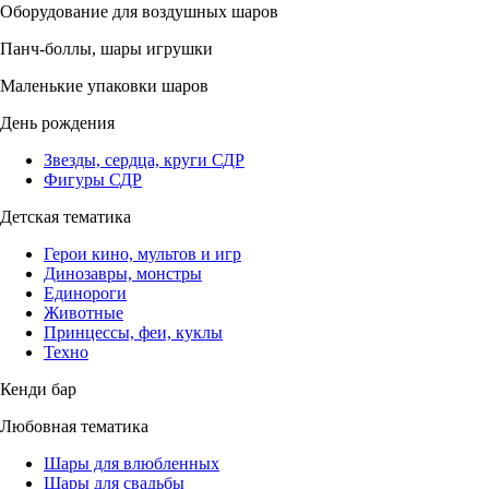
Оборудование для воздушных шаров
Панч-боллы, шары игрушки
Маленькие упаковки шаров
День рождения
Звезды, сердца, круги СДР
Фигуры СДР
Детская тематика
Герои кино, мультов и игр
Динозавры, монстры
Единороги
Животные
Принцессы, феи, куклы
Техно
Кенди бар
Любовная тематика
Шары для влюбленных
Шары для свадьбы