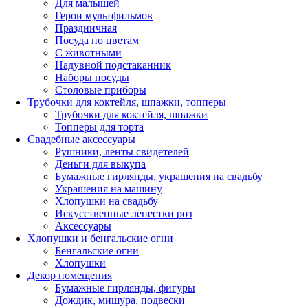
Для малышей
Герои мультфильмов
Праздничная
Посуда по цветам
С животными
Надувной подстаканник
Наборы посуды
Столовые приборы
Трубочки для коктейля, шпажки, топперы
Трубочки для коктейля, шпажки
Топперы для торта
Свадебные аксессуары
Рушники, ленты свидетелей
Деньги для выкупа
Бумажные гирлянды, украшения на свадьбу
Украшения на машину
Хлопушки на свадьбу
Искусственные лепестки роз
Аксессуары
Хлопушки и бенгальские огни
Бенгальские огни
Хлопушки
Декор помещения
Бумажные гирлянды, фигуры
Дождик, мишура, подвески