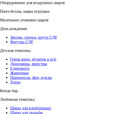
Оборудование для воздушных шаров
Панч-боллы, шары игрушки
Маленькие упаковки шаров
День рождения
Звезды, сердца, круги СДР
Фигуры СДР
Детская тематика
Герои кино, мультов и игр
Динозавры, монстры
Единороги
Животные
Принцессы, феи, куклы
Техно
Кенди бар
Любовная тематика
Шары для влюбленных
Шары для свадьбы