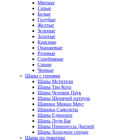
Мятные
Серые
Белые
Голубые
Желтые
Зеленые
Золотые
Красные
Оранжевые
Розовые
Серебряные
Синие
Черные
Шары с героями
Шары Мстители
Шары Три Кота
Шары Человек Паук
Шары Щенячий патруль
Шарики Микки Маус
Шарики Самолеты
Шары Единорог
Шары Леди Баг
Шары Принцессы Дисней
Шары Холодное сердце
Шары по тематике