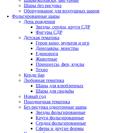
Шары-колбаски, фигурные
Шары без рисунка
Оборудование для воздушных шаров
Фольгированные шары
День рождения
Звезды, сердца, круги СДР
Фигуры СДР
Детская тематика
Герои кино, мультов и игр
Динозавры, монстры
Единороги
Животные
Принцессы, феи, куклы
Техно
Кенди бар
Любовная тематика
Шары для влюбленных
Шары для свадьбы
Новый год
Праздничная тематика
Без рисунка однотонные шары
Звезды фольгированные
Круги фольгированные
Сердца фольгированные
Сферы и другие формы