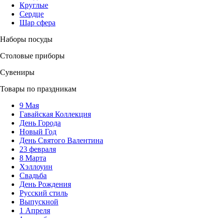
Круглые
Сердце
Шар сфера
Наборы посуды
Столовые приборы
Сувениры
Товары по праздникам
9 Мая
Гавайская Коллекция
День Города
Новый Год
День Святого Валентина
23 февраля
8 Марта
Хэллоуин
Свадьба
День Рождения
Русский стиль
Выпускной
1 Апреля