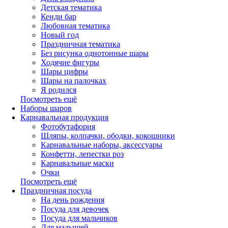
Детская тематика
Кенди бар
Любовная тематика
Новый год
Праздничная тематика
Без рисунка однотонные шары
Ходячие фигуры
Шары цифры
Шары на палочках
Я родился
Посмотреть ещё
Наборы шаров
Карнавальная продукция
Фотобутафория
Шляпы, колпачки, ободки, кокошники
Карнавальные наборы, аксессуары
Конфетти, лепестки роз
Карнавальные маски
Очки
Посмотреть ещё
Праздничная посуда
На день рождения
Посуда для девочек
Посуда для мальчиков
Для малышей