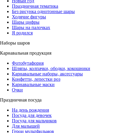
Новый год
Праздничная тематика
Без рисунка однотонные шары
Ходячие фигуры
Шары цифры
Шары на палочках
Я родился
Наборы шаров
Карнавальная продукция
Фотобутафория
Шляпы, колпачки, ободки, кокошники
Карнавальные наборы, аксессуары
Конфетти, лепестки роз
Карнавальные маски
Очки
Праздничная посуда
На день рождения
Посуда для девочек
Посуда для мальчиков
Для малышей
Герои мультфильмов