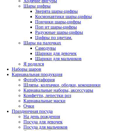
Ходячие фигуры
Шары цифры
Зверята шары-цифры
Космонавтики шары-цифры
Пончики шары-цифры
Поп ит шары-цифры
Радужные шары-цифры
Цифры по цветам.
Шары на палочках
Самодувы
Шарики для девочек
Шарики для мальчиков
Я родился
Наборы шаров
Карнавальная продукция
Фотобутафория
Шляпы, колпачки, ободки, кокошники
Карнавальные наборы, аксессуары
Конфетти, лепестки роз
Карнавальные маски
Очки
Праздничная посуда
На день рождения
Посуда для девочек
Посуда для мальчиков