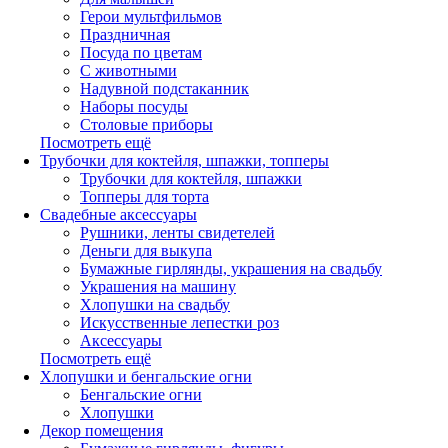
Герои мультфильмов
Праздничная
Посуда по цветам
С животными
Надувной подстаканник
Наборы посуды
Столовые приборы
Посмотреть ещё
Трубочки для коктейля, шпажки, топперы
Трубочки для коктейля, шпажки
Топперы для торта
Свадебные аксессуары
Рушники, ленты свидетелей
Деньги для выкупа
Бумажные гирлянды, украшения на свадьбу
Украшения на машину
Хлопушки на свадьбу
Искусственные лепестки роз
Аксессуары
Посмотреть ещё
Хлопушки и бенгальские огни
Бенгальские огни
Хлопушки
Декор помещения