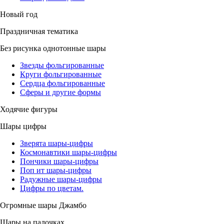
Новый год
Праздничная тематика
Без рисунка однотонные шары
Звезды фольгированные
Круги фольгированные
Сердца фольгированные
Сферы и другие формы
Ходячие фигуры
Шары цифры
Зверята шары-цифры
Космонавтики шары-цифры
Пончики шары-цифры
Поп ит шары-цифры
Радужные шары-цифры
Цифры по цветам.
Огромные шары Джамбо
Шары на палочках