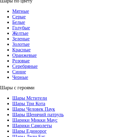
Шары по цвету
Мятные
Серые
Белые
Голубые
Желтые
Зеленые
Золотые
Красные
Оранжевые
Розовые
Серебряные
Синие
Черные
Шары с героями
Шары Мстители
Шары Три Кота
Шары Человек Паук
Шары Щенячий патруль
Шарики Микки Маус
Шарики Самолеты
Шары Единорог
Шары Леди Баг