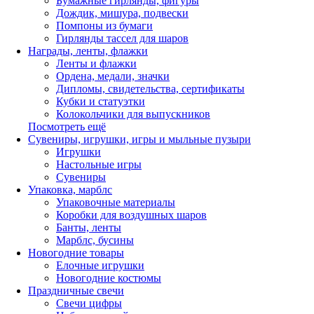
Бумажные гирлянды, фигуры
Дождик, мишура, подвески
Помпоны из бумаги
Гирлянды тассел для шаров
Награды, ленты, флажки
Ленты и флажки
Ордена, медали, значки
Дипломы, свидетельства, сертификаты
Кубки и статуэтки
Колокольчики для выпускников
Посмотреть ещё
Сувениры, игрушки, игры и мыльные пузыри
Игрушки
Настольные игры
Сувениры
Упаковка, марблс
Упаковочные материалы
Коробки для воздушных шаров
Банты, ленты
Марблс, бусины
Новогодние товары
Елочные игрушки
Новогодние костюмы
Праздничные свечи
Свечи цифры