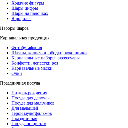
Ходячие фигуры
Шары цифры
Шары на палочках
Я родился
Наборы шаров
Карнавальная продукция
Фотобутафория
Шляпы, колпачки, ободки, кокошники
Карнавальные наборы, аксессуары
Конфетти, лепестки роз
Карнавальные маски
Очки
Праздничная посуда
На день рождения
Посуда для девочек
Посуда для мальчиков
Для малышей
Герои мультфильмов
Праздничная
Посуда по цветам