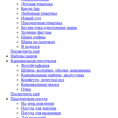
Детская тематика
Кенди бар
Любовная тематика
Новый год
Праздничная тематика
Без рисунка однотонные шары
Ходячие фигуры
Шары цифры
Шары на палочках
Я родился
Посмотреть ещё
Наборы шаров
Карнавальная продукция
Фотобутафория
Шляпы, колпачки, ободки, кокошники
Карнавальные наборы, аксессуары
Конфетти, лепестки роз
Карнавальные маски
Очки
Посмотреть ещё
Праздничная посуда
На день рождения
Посуда для девочек
Посуда для мальчиков
Для малышей