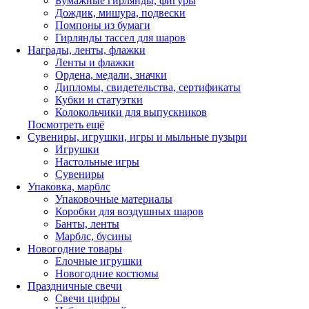
Бумажные гирлянды, фигуры
Дождик, мишура, подвески
Помпоны из бумаги
Гирлянды тассел для шаров
Награды, ленты, флажки
Ленты и флажки
Ордена, медали, значки
Дипломы, свидетельства, сертификаты
Кубки и статуэтки
Колокольчики для выпускников
Посмотреть ещё
Сувениры, игрушки, игры и мыльные пузыри
Игрушки
Настольные игры
Сувениры
Упаковка, марблс
Упаковочные материалы
Коробки для воздушных шаров
Банты, ленты
Марблс, бусины
Новогодние товары
Елочные игрушки
Новогодние костюмы
Праздничные свечи
Свечи цифры