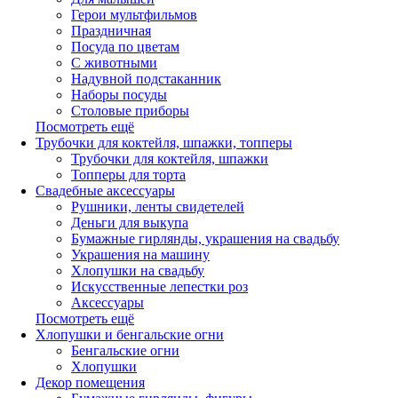
Герои мультфильмов
Праздничная
Посуда по цветам
С животными
Надувной подстаканник
Наборы посуды
Столовые приборы
Посмотреть ещё
Трубочки для коктейля, шпажки, топперы
Трубочки для коктейля, шпажки
Топперы для торта
Свадебные аксессуары
Рушники, ленты свидетелей
Деньги для выкупа
Бумажные гирлянды, украшения на свадьбу
Украшения на машину
Хлопушки на свадьбу
Искусственные лепестки роз
Аксессуары
Посмотреть ещё
Хлопушки и бенгальские огни
Бенгальские огни
Хлопушки
Декор помещения