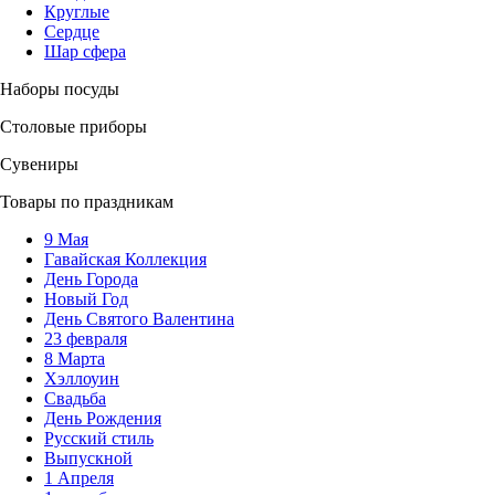
Круглые
Сердце
Шар сфера
Наборы посуды
Столовые приборы
Сувениры
Товары по праздникам
9 Мая
Гавайская Коллекция
День Города
Новый Год
День Святого Валентина
23 февраля
8 Марта
Хэллоуин
Свадьба
День Рождения
Русский стиль
Выпускной
1 Апреля