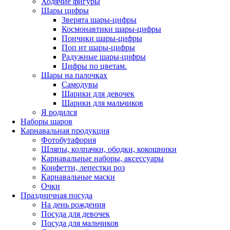
Ходячие фигуры
Шары цифры
Зверята шары-цифры
Космонавтики шары-цифры
Пончики шары-цифры
Поп ит шары-цифры
Радужные шары-цифры
Цифры по цветам.
Шары на палочках
Самодувы
Шарики для девочек
Шарики для мальчиков
Я родился
Наборы шаров
Карнавальная продукция
Фотобутафория
Шляпы, колпачки, ободки, кокошники
Карнавальные наборы, аксессуары
Конфетти, лепестки роз
Карнавальные маски
Очки
Праздничная посуда
На день рождения
Посуда для девочек
Посуда для мальчиков