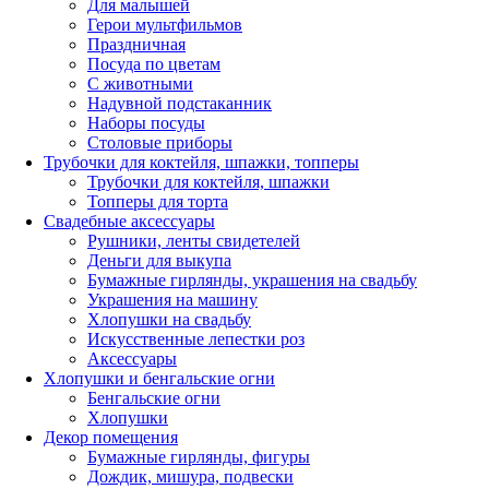
Для малышей
Герои мультфильмов
Праздничная
Посуда по цветам
С животными
Надувной подстаканник
Наборы посуды
Столовые приборы
Трубочки для коктейля, шпажки, топперы
Трубочки для коктейля, шпажки
Топперы для торта
Свадебные аксессуары
Рушники, ленты свидетелей
Деньги для выкупа
Бумажные гирлянды, украшения на свадьбу
Украшения на машину
Хлопушки на свадьбу
Искусственные лепестки роз
Аксессуары
Хлопушки и бенгальские огни
Бенгальские огни
Хлопушки
Декор помещения
Бумажные гирлянды, фигуры
Дождик, мишура, подвески