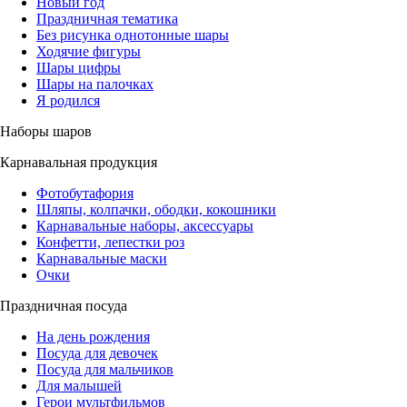
Новый год
Праздничная тематика
Без рисунка однотонные шары
Ходячие фигуры
Шары цифры
Шары на палочках
Я родился
Наборы шаров
Карнавальная продукция
Фотобутафория
Шляпы, колпачки, ободки, кокошники
Карнавальные наборы, аксессуары
Конфетти, лепестки роз
Карнавальные маски
Очки
Праздничная посуда
На день рождения
Посуда для девочек
Посуда для мальчиков
Для малышей
Герои мультфильмов