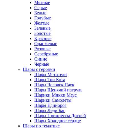
Мятные
Серые
Белые
Голубые
Желтые
Зеленые
Золотые
Красные
Оранжевые
Розовые
Серебряные
Синие
Черные
Шары с героями
Шары Мстители
Шары Три Кота
Шары Человек Паук
Шары Щенячий патруль
Шарики Микки Маус
Шарики Самолеты
Шары Единорог
Шары Леди Баг
Шары Принцессы Дисней
Шары Холодное сердце
Шары по тематике