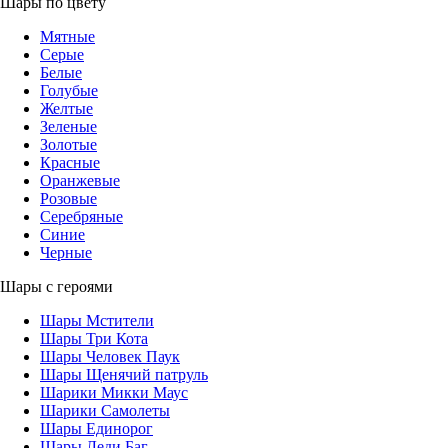
Шары по цвету
Мятные
Серые
Белые
Голубые
Желтые
Зеленые
Золотые
Красные
Оранжевые
Розовые
Серебряные
Синие
Черные
Шары с героями
Шары Мстители
Шары Три Кота
Шары Человек Паук
Шары Щенячий патруль
Шарики Микки Маус
Шарики Самолеты
Шары Единорог
Шары Леди Баг