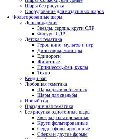
Шары-колбаски, фигурные
Шары без рисунка
Оборудование для воздушных шаров
Фольгированные шары
День рождения
Звезды, сердца, круги СДР
Фигуры СДР
Детская тематика
Герои кино, мультов и игр
Динозавры, монстры
Единороги
Животные
Принцессы, феи, куклы
Техно
Кенди бар
Любовная тематика
Шары для влюбленных
Шары для свадьбы
Новый год
Праздничная тематика
Без рисунка однотонные шары
Звезды фольгированные
Круги фольгированные
Сердца фольгированные
Сферы и другие формы