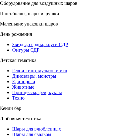
Оборудование для воздушных шаров
Панч-боллы, шары игрушки
Маленькие упаковки шаров
День рождения
Звезды, сердца, круги СДР
Фигуры СДР
Детская тематика
Герои кино, мультов и игр
Динозавры, монстры
Единороги
Животные
Принцессы, феи, куклы
Техно
Кенди бар
Любовная тематика
Шары для влюбленных
Шары для свадьбы