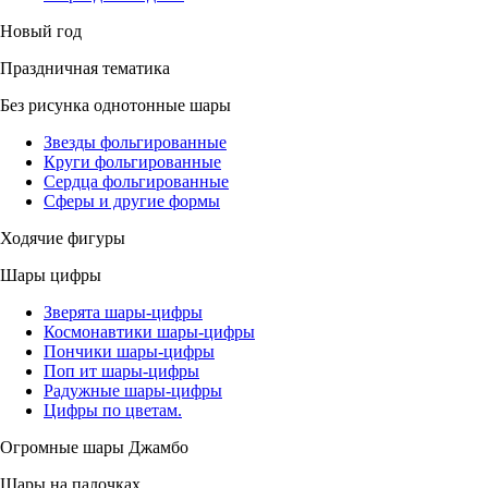
Новый год
Праздничная тематика
Без рисунка однотонные шары
Звезды фольгированные
Круги фольгированные
Сердца фольгированные
Сферы и другие формы
Ходячие фигуры
Шары цифры
Зверята шары-цифры
Космонавтики шары-цифры
Пончики шары-цифры
Поп ит шары-цифры
Радужные шары-цифры
Цифры по цветам.
Огромные шары Джамбо
Шары на палочках