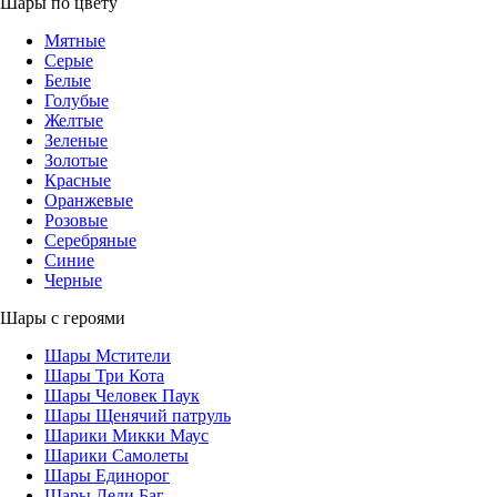
Шары по цвету
Мятные
Серые
Белые
Голубые
Желтые
Зеленые
Золотые
Красные
Оранжевые
Розовые
Серебряные
Синие
Черные
Шары с героями
Шары Мстители
Шары Три Кота
Шары Человек Паук
Шары Щенячий патруль
Шарики Микки Маус
Шарики Самолеты
Шары Единорог
Шары Леди Баг