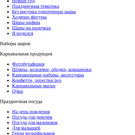
Новый год
Праздничная тематика
Без рисунка однотонные шары
Ходячие фигуры
Шары цифры
Шары на палочках
Я родился
Наборы шаров
Карнавальная продукция
Фотобутафория
Шляпы, колпачки, ободки, кокошники
Карнавальные наборы, аксессуары
Конфетти, лепестки роз
Карнавальные маски
Очки
Праздничная посуда
На день рождения
Посуда для девочек
Посуда для мальчиков
Для малышей
Герои мультфильмов