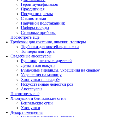
Герои мультфильмов
Праздничная
Посуда по цветам
С животными
Надувной подстаканник
Наборы посуды
Столовые приборы
Посмотреть ещё
Трубочки для коктейля, шпажки, топперы
Трубочки для коктейля, шпажки
Топперы для торта
Свадебные аксессуары
Рушники, ленты свидетелей
Деньги для выкупа
Бумажные гирлянды, украшения на свадьбу
Украшения на машину
Хлопушки на свадьбу
Искусственные лепестки роз
Аксессуары
Посмотреть ещё
Хлопушки и бенгальские огни
Бенгальские огни
Хлопушки
Декор помещения