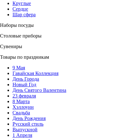
Круглые
Сердце
Шар сфера
Наборы посуды
Столовые приборы
Сувениры
Товары по праздникам
9 Мая
Гавайская Коллекция
День Города
Новый Год
День Святого Валентина
23 февраля
8 Марта
Хэллоуин
Свадьба
День Рождения
Русский стиль
Выпускной
1 Апреля