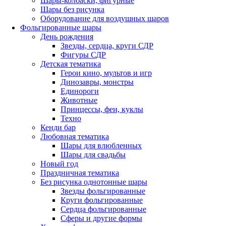
Шары-колбаски, фигурные
Шары без рисунка
Оборудование для воздушных шаров
Фольгированные шары
День рождения
Звезды, сердца, круги СДР
Фигуры СДР
Детская тематика
Герои кино, мультов и игр
Динозавры, монстры
Единороги
Животные
Принцессы, феи, куклы
Техно
Кенди бар
Любовная тематика
Шары для влюбленных
Шары для свадьбы
Новый год
Праздничная тематика
Без рисунка однотонные шары
Звезды фольгированные
Круги фольгированные
Сердца фольгированные
Сферы и другие формы