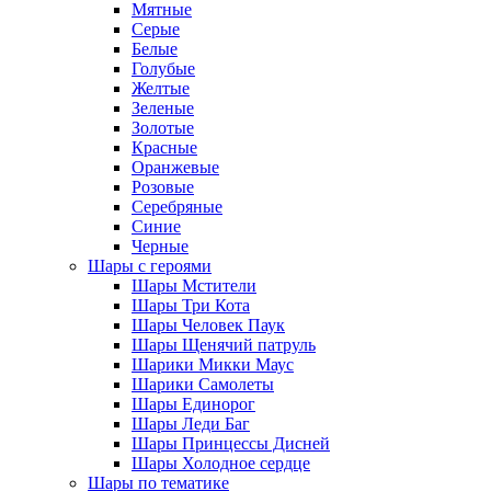
Мятные
Серые
Белые
Голубые
Желтые
Зеленые
Золотые
Красные
Оранжевые
Розовые
Серебряные
Синие
Черные
Шары с героями
Шары Мстители
Шары Три Кота
Шары Человек Паук
Шары Щенячий патруль
Шарики Микки Маус
Шарики Самолеты
Шары Единорог
Шары Леди Баг
Шары Принцессы Дисней
Шары Холодное сердце
Шары по тематике