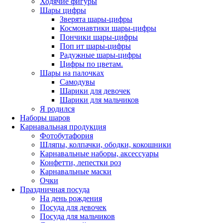
Ходячие фигуры
Шары цифры
Зверята шары-цифры
Космонавтики шары-цифры
Пончики шары-цифры
Поп ит шары-цифры
Радужные шары-цифры
Цифры по цветам.
Шары на палочках
Самодувы
Шарики для девочек
Шарики для мальчиков
Я родился
Наборы шаров
Карнавальная продукция
Фотобутафория
Шляпы, колпачки, ободки, кокошники
Карнавальные наборы, аксессуары
Конфетти, лепестки роз
Карнавальные маски
Очки
Праздничная посуда
На день рождения
Посуда для девочек
Посуда для мальчиков