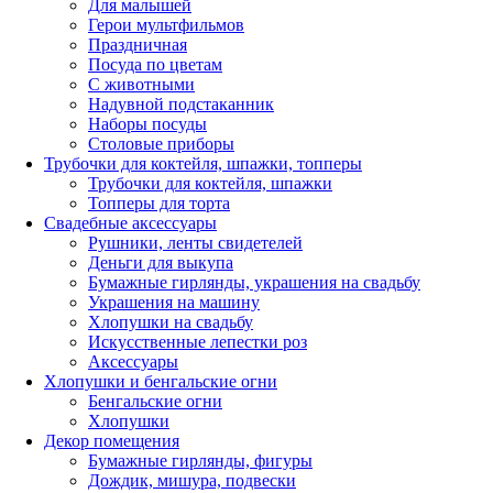
Для малышей
Герои мультфильмов
Праздничная
Посуда по цветам
С животными
Надувной подстаканник
Наборы посуды
Столовые приборы
Трубочки для коктейля, шпажки, топперы
Трубочки для коктейля, шпажки
Топперы для торта
Свадебные аксессуары
Рушники, ленты свидетелей
Деньги для выкупа
Бумажные гирлянды, украшения на свадьбу
Украшения на машину
Хлопушки на свадьбу
Искусственные лепестки роз
Аксессуары
Хлопушки и бенгальские огни
Бенгальские огни
Хлопушки
Декор помещения
Бумажные гирлянды, фигуры
Дождик, мишура, подвески