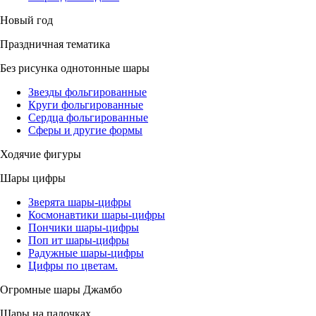
Новый год
Праздничная тематика
Без рисунка однотонные шары
Звезды фольгированные
Круги фольгированные
Сердца фольгированные
Сферы и другие формы
Ходячие фигуры
Шары цифры
Зверята шары-цифры
Космонавтики шары-цифры
Пончики шары-цифры
Поп ит шары-цифры
Радужные шары-цифры
Цифры по цветам.
Огромные шары Джамбо
Шары на палочках