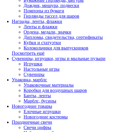
Бумажные гирлянды, фигуры
Дождик, мишура, подвески
Помпоны из бумаги
Гирлянды тассел для шаров
Награды, ленты, флажки
Ленты и флажки
Ордена, медали, значки
Дипломы, свидетельства, сертификаты
Кубки и статуэтки
Колокольчики для выпускников
Посмотреть ещё
Сувениры, игрушки, игры и мыльные пузыри
Игрушки
Настольные игры
Сувениры
Упаковка, марблс
Упаковочные материалы
Коробки для воздушных шаров
Банты, ленты
Марблс, бусины
Новогодние товары
Елочные игрушки
Новогодние костюмы
Праздничные свечи
Свечи цифры