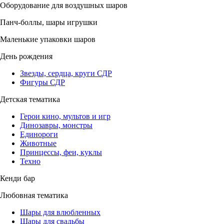
Оборудование для воздушных шаров
Панч-боллы, шары игрушки
Маленькие упаковки шаров
День рождения
Звезды, сердца, круги СДР
Фигуры СДР
Детская тематика
Герои кино, мультов и игр
Динозавры, монстры
Единороги
Животные
Принцессы, феи, куклы
Техно
Кенди бар
Любовная тематика
Шары для влюбленных
Шары для свадьбы