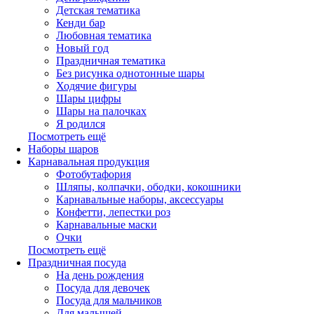
Детская тематика
Кенди бар
Любовная тематика
Новый год
Праздничная тематика
Без рисунка однотонные шары
Ходячие фигуры
Шары цифры
Шары на палочках
Я родился
Посмотреть ещё
Наборы шаров
Карнавальная продукция
Фотобутафория
Шляпы, колпачки, ободки, кокошники
Карнавальные наборы, аксессуары
Конфетти, лепестки роз
Карнавальные маски
Очки
Посмотреть ещё
Праздничная посуда
На день рождения
Посуда для девочек
Посуда для мальчиков
Для малышей