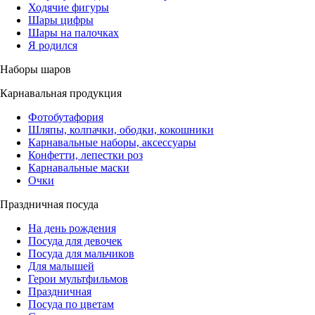
Ходячие фигуры
Шары цифры
Шары на палочках
Я родился
Наборы шаров
Карнавальная продукция
Фотобутафория
Шляпы, колпачки, ободки, кокошники
Карнавальные наборы, аксессуары
Конфетти, лепестки роз
Карнавальные маски
Очки
Праздничная посуда
На день рождения
Посуда для девочек
Посуда для мальчиков
Для малышей
Герои мультфильмов
Праздничная
Посуда по цветам