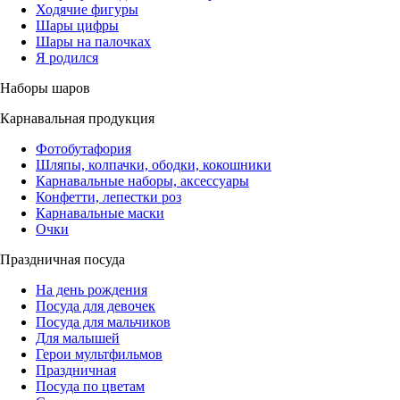
Ходячие фигуры
Шары цифры
Шары на палочках
Я родился
Наборы шаров
Карнавальная продукция
Фотобутафория
Шляпы, колпачки, ободки, кокошники
Карнавальные наборы, аксессуары
Конфетти, лепестки роз
Карнавальные маски
Очки
Праздничная посуда
На день рождения
Посуда для девочек
Посуда для мальчиков
Для малышей
Герои мультфильмов
Праздничная
Посуда по цветам