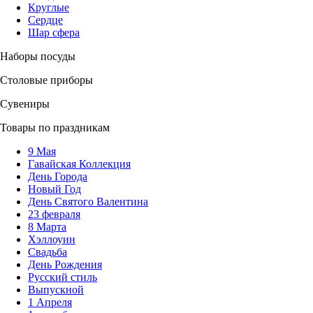
Круглые
Сердце
Шар сфера
Наборы посуды
Столовые приборы
Сувениры
Товары по праздникам
9 Мая
Гавайская Коллекция
День Города
Новый Год
День Святого Валентина
23 февраля
8 Марта
Хэллоуин
Свадьба
День Рождения
Русский стиль
Выпускной
1 Апреля