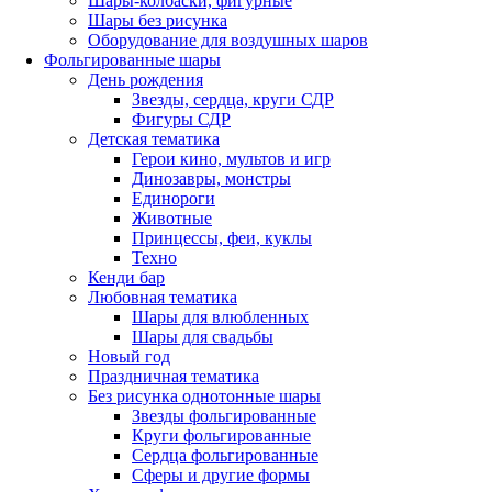
Шары-колбаски, фигурные
Шары без рисунка
Оборудование для воздушных шаров
Фольгированные шары
День рождения
Звезды, сердца, круги СДР
Фигуры СДР
Детская тематика
Герои кино, мультов и игр
Динозавры, монстры
Единороги
Животные
Принцессы, феи, куклы
Техно
Кенди бар
Любовная тематика
Шары для влюбленных
Шары для свадьбы
Новый год
Праздничная тематика
Без рисунка однотонные шары
Звезды фольгированные
Круги фольгированные
Сердца фольгированные
Сферы и другие формы