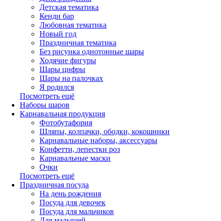
Детская тематика
Кенди бар
Любовная тематика
Новый год
Праздничная тематика
Без рисунка однотонные шары
Ходячие фигуры
Шары цифры
Шары на палочках
Я родился
Посмотреть ещё
Наборы шаров
Карнавальная продукция
Фотобутафория
Шляпы, колпачки, ободки, кокошники
Карнавальные наборы, аксессуары
Конфетти, лепестки роз
Карнавальные маски
Очки
Посмотреть ещё
Праздничная посуда
На день рождения
Посуда для девочек
Посуда для мальчиков
Для малышей