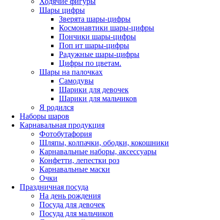
Ходячие фигуры
Шары цифры
Зверята шары-цифры
Космонавтики шары-цифры
Пончики шары-цифры
Поп ит шары-цифры
Радужные шары-цифры
Цифры по цветам.
Шары на палочках
Самодувы
Шарики для девочек
Шарики для мальчиков
Я родился
Наборы шаров
Карнавальная продукция
Фотобутафория
Шляпы, колпачки, ободки, кокошники
Карнавальные наборы, аксессуары
Конфетти, лепестки роз
Карнавальные маски
Очки
Праздничная посуда
На день рождения
Посуда для девочек
Посуда для мальчиков