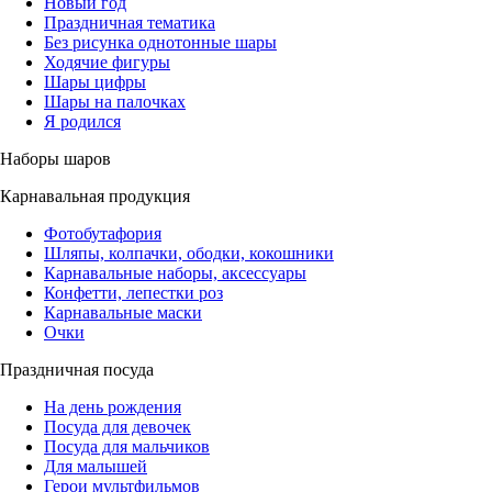
Новый год
Праздничная тематика
Без рисунка однотонные шары
Ходячие фигуры
Шары цифры
Шары на палочках
Я родился
Наборы шаров
Карнавальная продукция
Фотобутафория
Шляпы, колпачки, ободки, кокошники
Карнавальные наборы, аксессуары
Конфетти, лепестки роз
Карнавальные маски
Очки
Праздничная посуда
На день рождения
Посуда для девочек
Посуда для мальчиков
Для малышей
Герои мультфильмов