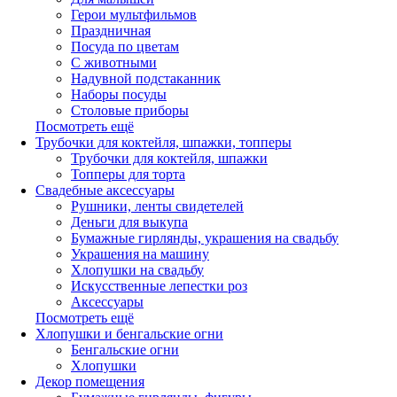
Герои мультфильмов
Праздничная
Посуда по цветам
С животными
Надувной подстаканник
Наборы посуды
Столовые приборы
Посмотреть ещё
Трубочки для коктейля, шпажки, топперы
Трубочки для коктейля, шпажки
Топперы для торта
Свадебные аксессуары
Рушники, ленты свидетелей
Деньги для выкупа
Бумажные гирлянды, украшения на свадьбу
Украшения на машину
Хлопушки на свадьбу
Искусственные лепестки роз
Аксессуары
Посмотреть ещё
Хлопушки и бенгальские огни
Бенгальские огни
Хлопушки
Декор помещения