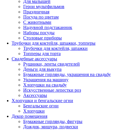
Для малышей
Герои мультфильмов
Праздничная
Посуда по цветам
С животными
Надувной подстаканник
Наборы посуды
Столовые приборы
Трубочки для коктейля, шпажки, топперы
Трубочки для коктейля, шпажки
Топперы для торта
Свадебные аксессуары
Рушники, ленты свидетелей
Деньги для выкупа
Бумажные гирлянды, украшения на свадьбу
Украшения на машину
Хлопушки на свадьбу
Искусственные лепестки роз
Аксессуары
Хлопушки и бенгальские огни
Бенгальские огни
Хлопушки
Декор помещения
Бумажные гирлянды, фигуры
Дождик, мишура, подвески