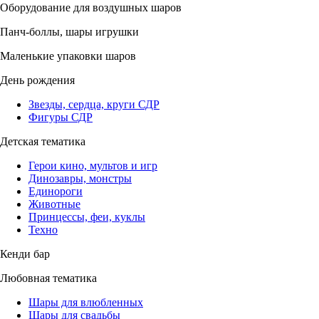
Оборудование для воздушных шаров
Панч-боллы, шары игрушки
Маленькие упаковки шаров
День рождения
Звезды, сердца, круги СДР
Фигуры СДР
Детская тематика
Герои кино, мультов и игр
Динозавры, монстры
Единороги
Животные
Принцессы, феи, куклы
Техно
Кенди бар
Любовная тематика
Шары для влюбленных
Шары для свадьбы