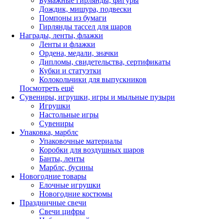
Бумажные гирлянды, фигуры
Дождик, мишура, подвески
Помпоны из бумаги
Гирлянды тассел для шаров
Награды, ленты, флажки
Ленты и флажки
Ордена, медали, значки
Дипломы, свидетельства, сертификаты
Кубки и статуэтки
Колокольчики для выпускников
Посмотреть ещё
Сувениры, игрушки, игры и мыльные пузыри
Игрушки
Настольные игры
Сувениры
Упаковка, марблс
Упаковочные материалы
Коробки для воздушных шаров
Банты, ленты
Марблс, бусины
Новогодние товары
Елочные игрушки
Новогодние костюмы
Праздничные свечи
Свечи цифры