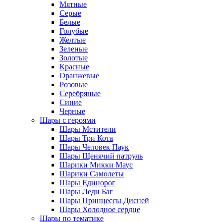
Мятные
Серые
Белые
Голубые
Желтые
Зеленые
Золотые
Красные
Оранжевые
Розовые
Серебряные
Синие
Черные
Шары с героями
Шары Мстители
Шары Три Кота
Шары Человек Паук
Шары Щенячий патруль
Шарики Микки Маус
Шарики Самолеты
Шары Единорог
Шары Леди Баг
Шары Принцессы Дисней
Шары Холодное сердце
Шары по тематике