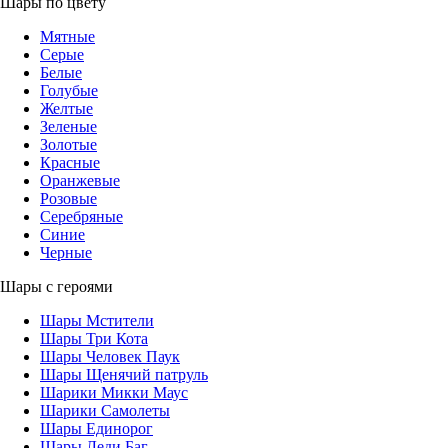
Шары по цвету
Мятные
Серые
Белые
Голубые
Желтые
Зеленые
Золотые
Красные
Оранжевые
Розовые
Серебряные
Синие
Черные
Шары с героями
Шары Мстители
Шары Три Кота
Шары Человек Паук
Шары Щенячий патруль
Шарики Микки Маус
Шарики Самолеты
Шары Единорог
Шары Леди Баг