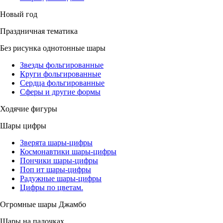
Новый год
Праздничная тематика
Без рисунка однотонные шары
Звезды фольгированные
Круги фольгированные
Сердца фольгированные
Сферы и другие формы
Ходячие фигуры
Шары цифры
Зверята шары-цифры
Космонавтики шары-цифры
Пончики шары-цифры
Поп ит шары-цифры
Радужные шары-цифры
Цифры по цветам.
Огромные шары Джамбо
Шары на палочках