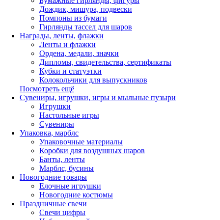
Бумажные гирлянды, фигуры
Дождик, мишура, подвески
Помпоны из бумаги
Гирлянды тассел для шаров
Награды, ленты, флажки
Ленты и флажки
Ордена, медали, значки
Дипломы, свидетельства, сертификаты
Кубки и статуэтки
Колокольчики для выпускников
Посмотреть ещё
Сувениры, игрушки, игры и мыльные пузыри
Игрушки
Настольные игры
Сувениры
Упаковка, марблс
Упаковочные материалы
Коробки для воздушных шаров
Банты, ленты
Марблс, бусины
Новогодние товары
Елочные игрушки
Новогодние костюмы
Праздничные свечи
Свечи цифры