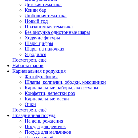
Детская тематика
Кенди бар
Любовная тематика
Новый год
Праздничная тематика
Без рисунка однотонные шары
Ходячие фигуры
Шары цифры
Шары на палочках
Я родился
Посмотреть ещё
Наборы шаров
Карнавальная продукция
Фотобутафория
Шляпы, колпачки, ободки, кокошники
Карнавальные наборы, аксессуары
Конфетти, лепестки роз
Карнавальные маски
Очки
Посмотреть ещё
Праздничная посуда
На день рождения
Посуда для девочек
Посуда для мальчиков
Для малышей