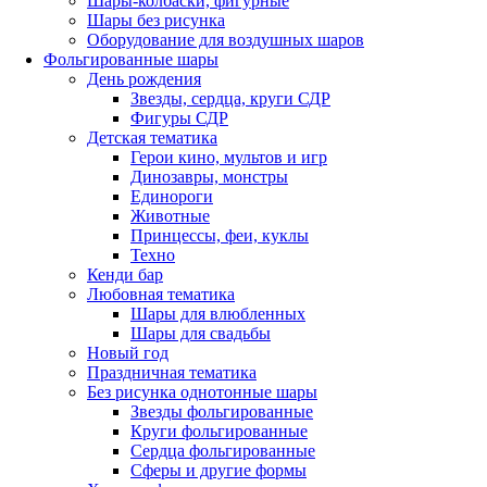
Шары-колбаски, фигурные
Шары без рисунка
Оборудование для воздушных шаров
Фольгированные шары
День рождения
Звезды, сердца, круги СДР
Фигуры СДР
Детская тематика
Герои кино, мультов и игр
Динозавры, монстры
Единороги
Животные
Принцессы, феи, куклы
Техно
Кенди бар
Любовная тематика
Шары для влюбленных
Шары для свадьбы
Новый год
Праздничная тематика
Без рисунка однотонные шары
Звезды фольгированные
Круги фольгированные
Сердца фольгированные
Сферы и другие формы