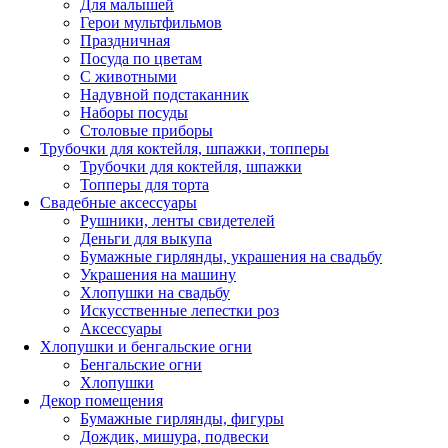
Для малышей
Герои мультфильмов
Праздничная
Посуда по цветам
С животными
Надувной подстаканник
Наборы посуды
Столовые приборы
Трубочки для коктейля, шпажки, топперы
Трубочки для коктейля, шпажки
Топперы для торта
Свадебные аксессуары
Рушники, ленты свидетелей
Деньги для выкупа
Бумажные гирлянды, украшения на свадьбу
Украшения на машину
Хлопушки на свадьбу
Искусственные лепестки роз
Аксессуары
Хлопушки и бенгальские огни
Бенгальские огни
Хлопушки
Декор помещения
Бумажные гирлянды, фигуры
Дождик, мишура, подвески