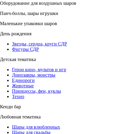
Оборудование для воздушных шаров
Панч-боллы, шары игрушки
Маленькие упаковки шаров
День рождения
Звезды, сердца, круги СДР
Фигуры СДР
Детская тематика
Герои кино, мультов и игр
Динозавры, монстры
Единороги
Животные
Принцессы, феи, куклы
Техно
Кенди бар
Любовная тематика
Шары для влюбленных
Шары для свадьбы