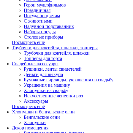
Герои мультфильмов
Праздничная
Посуда по цветам
С животными
Надувной подстаканник
Наборы посуды
Столовые приборы
Посмотреть ещё
Трубочки для коктейля, шпажки, топперы
Трубочки для коктейля, шпажки
Топперы для торта
Свадебные аксессуары
Рушники, ленты свидетелей
Деньги для выкупа
Бумажные гирлянды, украшения на свадьбу
Украшения на машину
Хлопушки на свадьбу
Искусственные лепестки роз
Аксессуары
Посмотреть ещё
Хлопушки и бенгальские огни
Бенгальские огни
Хлопушки
Декор помещения