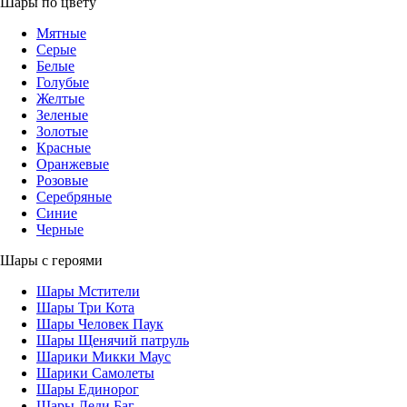
Шары по цвету
Мятные
Серые
Белые
Голубые
Желтые
Зеленые
Золотые
Красные
Оранжевые
Розовые
Серебряные
Синие
Черные
Шары с героями
Шары Мстители
Шары Три Кота
Шары Человек Паук
Шары Щенячий патруль
Шарики Микки Маус
Шарики Самолеты
Шары Единорог
Шары Леди Баг