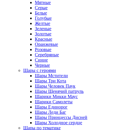
Мятные
Серые
Белые
Голубые
Желтые
Зеленые
Золотые
Красные
Оранжевые
Розовые
Серебряные
Синие
Черные
Шары с героями
Шары Мстители
Шары Три Кота
Шары Человек Паук
Шары Щенячий патруль
Шарики Микки Маус
Шарики Самолеты
Шары Единорог
Шары Леди Баг
Шары Принцессы Дисней
Шары Холодное сердце
Шары по тематике