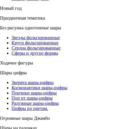
Новый год
Праздничная тематика
Без рисунка однотонные шары
Звезды фольгированные
Круги фольгированные
Сердца фольгированные
Сферы и другие формы
Ходячие фигуры
Шары цифры
Зверята шары-цифры
Космонавтики шары-цифры
Пончики шары-цифры
Поп ит шары-цифры
Радужные шары-цифры
Цифры по цветам.
Огромные шары Джамбо
Шары на палочках