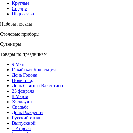
Круглые
Сердце
Шар сфера
Наборы посуды
Столовые приборы
Сувениры
Товары по праздникам
9 Мая
Гавайская Коллекция
День Города
Новый Год
День Святого Валентина
23 февраля
8 Марта
Хэллоуин
Свадьба
День Рождения
Русский стиль
Выпускной
1 Апреля