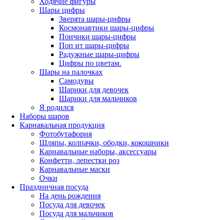
Ходячие фигуры
Шары цифры
Зверята шары-цифры
Космонавтики шары-цифры
Пончики шары-цифры
Поп ит шары-цифры
Радужные шары-цифры
Цифры по цветам.
Шары на палочках
Самодувы
Шарики для девочек
Шарики для мальчиков
Я родился
Наборы шаров
Карнавальная продукция
Фотобутафория
Шляпы, колпачки, ободки, кокошники
Карнавальные наборы, аксессуары
Конфетти, лепестки роз
Карнавальные маски
Очки
Праздничная посуда
На день рождения
Посуда для девочек
Посуда для мальчиков