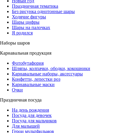
Новый год
Праздничная тематика
Без рисунка однотонные шары
Ходячие фигуры
Шары цифры
Шары на палочках
Я родился
Наборы шаров
Карнавальная продукция
Фотобутафория
Шляпы, колпачки, ободки, кокошники
Карнавальные наборы, аксессуары
Конфетти, лепестки роз
Карнавальные маски
Очки
Праздничная посуда
На день рождения
Посуда для девочек
Посуда для мальчиков
Для малышей
Герои мультфильмов