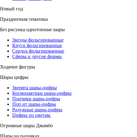
Новый год
Праздничная тематика
Без рисунка однотонные шары
Звезды фольгированные
Круги фольгированные
Сердца фольгированные
Сферы и другие формы
Ходячие фигуры
Шары цифры
Зверята шары-цифры
Космонавтики шары-цифры
Пончики шары-цифры
Поп ит шары-цифры
Радужные шары-цифры
Цифры по цветам.
Огромные шары Джамбо
Шары на палочках