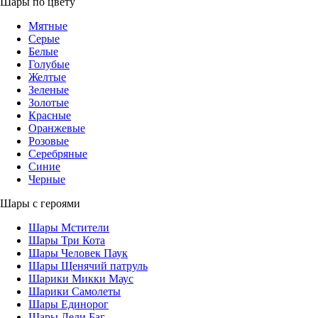
Шары по цвету
Мятные
Серые
Белые
Голубые
Желтые
Зеленые
Золотые
Красные
Оранжевые
Розовые
Серебряные
Синие
Черные
Шары с героями
Шары Мстители
Шары Три Кота
Шары Человек Паук
Шары Щенячий патруль
Шарики Микки Маус
Шарики Самолеты
Шары Единорог
Шары Леди Баг