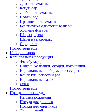
Детская тематика
Кенди бар
Любовная тематика
Новый год
Праздничная тематика
Без рисунка однотонные шары
Ходячие фигуры
Шары цифры
Шары на палочках
Я родился
Посмотреть ещё
Наборы шаров
Карнавальная продукция
Фотобутафория
Шляпы, колпачки, ободки, кокошники
Карнавальные наборы, аксессуары
Конфетти, лепестки роз
Карнавальные маски
Очки
Посмотреть ещё
Праздничная посуда
На день рождения
Посуда для девочек
Посуда для мальчиков
Для малышей