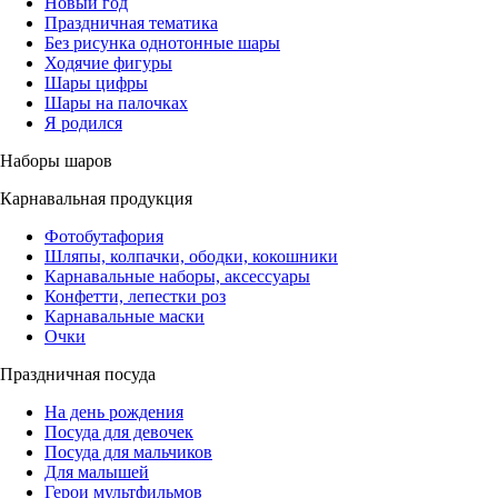
Новый год
Праздничная тематика
Без рисунка однотонные шары
Ходячие фигуры
Шары цифры
Шары на палочках
Я родился
Наборы шаров
Карнавальная продукция
Фотобутафория
Шляпы, колпачки, ободки, кокошники
Карнавальные наборы, аксессуары
Конфетти, лепестки роз
Карнавальные маски
Очки
Праздничная посуда
На день рождения
Посуда для девочек
Посуда для мальчиков
Для малышей
Герои мультфильмов