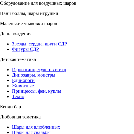
Оборудование для воздушных шаров
Панч-боллы, шары игрушки
Маленькие упаковки шаров
День рождения
Звезды, сердца, круги СДР
Фигуры СДР
Детская тематика
Герои кино, мультов и игр
Динозавры, монстры
Единороги
Животные
Принцессы, феи, куклы
Техно
Кенди бар
Любовная тематика
Шары для влюбленных
Шары для свадьбы