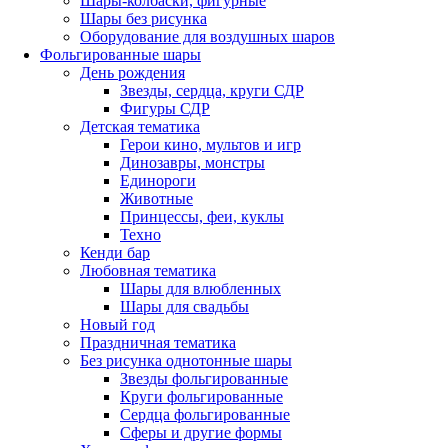
Шары-колбаски, фигурные
Шары без рисунка
Оборудование для воздушных шаров
Фольгированные шары
День рождения
Звезды, сердца, круги СДР
Фигуры СДР
Детская тематика
Герои кино, мультов и игр
Динозавры, монстры
Единороги
Животные
Принцессы, феи, куклы
Техно
Кенди бар
Любовная тематика
Шары для влюбленных
Шары для свадьбы
Новый год
Праздничная тематика
Без рисунка однотонные шары
Звезды фольгированные
Круги фольгированные
Сердца фольгированные
Сферы и другие формы