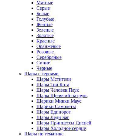
Мятные
Серые
Белые
Голубые
Желтые
Зеленые
Золотые
Красные
Оранжевые
Розовые
Серебряные
Синие
Черные
Шары с героями
Шары Мстители
Шары Три Кота
Шары Человек Паук
Шары Щенячий патруль
Шарики Микки Маус
Шарики Самолеты
Шары Единорог
Шары Леди Баг
Шары Принцессы Дисней
Шары Холодное сердце
Шары по тематике