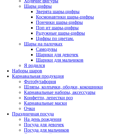
Ходячие фигуры
Шары цифры
Зверята шары-цифры
Космонавтики шары-цифры
Пончики шары-цифры
Поп ит шары-цифры
Радужные шары-цифры
Цифры по цветам.
Шары на палочках
Самодувы
Шарики для девочек
Шарики для мальчиков
Я родился
Наборы шаров
Карнавальная продукция
Фотобутафория
Шляпы, колпачки, ободки, кокошники
Карнавальные наборы, аксессуары
Конфетти, лепестки роз
Карнавальные маски
Очки
Праздничная посуда
На день рождения
Посуда для девочек
Посуда для мальчиков