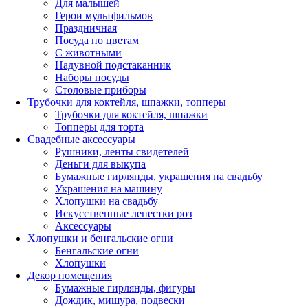
Для малышей
Герои мультфильмов
Праздничная
Посуда по цветам
С животными
Надувной подстаканник
Наборы посуды
Столовые приборы
Трубочки для коктейля, шпажки, топперы
Трубочки для коктейля, шпажки
Топперы для торта
Свадебные аксессуары
Рушники, ленты свидетелей
Деньги для выкупа
Бумажные гирлянды, украшения на свадьбу
Украшения на машину
Хлопушки на свадьбу
Искусственные лепестки роз
Аксессуары
Хлопушки и бенгальские огни
Бенгальские огни
Хлопушки
Декор помещения
Бумажные гирлянды, фигуры
Дождик, мишура, подвески