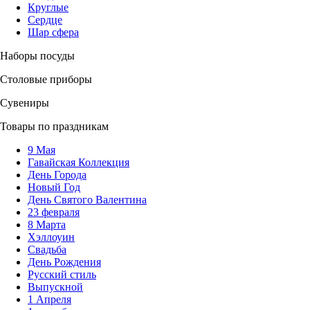
Круглые
Сердце
Шар сфера
Наборы посуды
Столовые приборы
Сувениры
Товары по праздникам
9 Мая
Гавайская Коллекция
День Города
Новый Год
День Святого Валентина
23 февраля
8 Марта
Хэллоуин
Свадьба
День Рождения
Русский стиль
Выпускной
1 Апреля