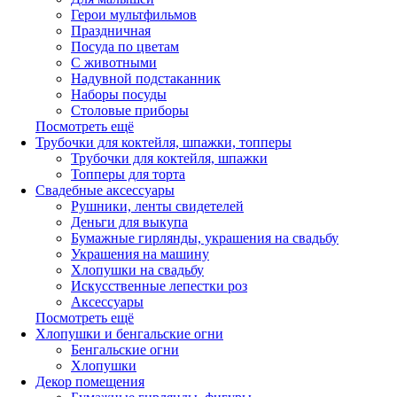
Герои мультфильмов
Праздничная
Посуда по цветам
С животными
Надувной подстаканник
Наборы посуды
Столовые приборы
Посмотреть ещё
Трубочки для коктейля, шпажки, топперы
Трубочки для коктейля, шпажки
Топперы для торта
Свадебные аксессуары
Рушники, ленты свидетелей
Деньги для выкупа
Бумажные гирлянды, украшения на свадьбу
Украшения на машину
Хлопушки на свадьбу
Искусственные лепестки роз
Аксессуары
Посмотреть ещё
Хлопушки и бенгальские огни
Бенгальские огни
Хлопушки
Декор помещения